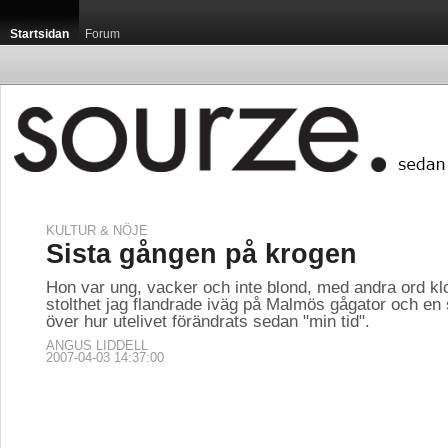
Startsidan
Forum
KULTUR & NÖJE
Sista gången på krogen
Hon var ung, vacker och inte blond, med andra ord kl
stolthet jag flandrade iväg på Malmös gågator och en 
över hur utelivet förändrats sedan "min tid".
ANGUS LIDDELL
2007-04-03 14:37:00