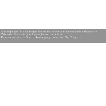
Sourze [loggan] © Nättidningen Sourze, ett registrerat massmedium hos Radio- och
TV-verket. Sourze är också ett registrerat varumärke.
Databasens namn är Sourze. Ansvarig utgivare är Carl Olof Schlyter.