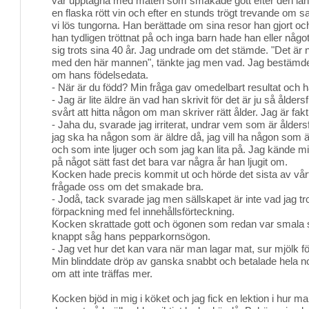
var upptagna med maten som smakade gott efter den långa
en flaska rött vin och efter en stunds trögt trevande om
vi lös tungorna. Han berättade om sina resor han gjort oc
han tydligen tröttnat på och inga barn hade han eller någo
sig trots sina 40 år. Jag undrade om det stämde. "Det är
med den här mannen", tänkte jag men vad. Jag bestämde m
om hans födelsedata.
- När är du född? Min fråga gav omedelbart resultat och 
- Jag är lite äldre än vad han skrivit för det är ju så ålders
svårt att hitta någon om man skriver rätt ålder. Jag är fakt
- Jaha du, svarade jag irriterat, undrar vem som är ålders
jag ska ha någon som är äldre då, jag vill ha någon so
och som inte ljuger och som jag kan lita på. Jag kände m
på något sätt fast det bara var några år han ljugit om.
Kocken hade precis kommit ut och hörde det sista av v
frågade oss om det smakade bra.
- Jodå, tack svarade jag men sällskapet är inte vad jag tr
förpackning med fel innehållsförteckning.
Kocken skrattade gott och ögonen som redan var smala
knappt såg hans pepparkornsögon.
- Jag vet hur det kan vara när man lagar mat, sur mjölk f
Min blinddate dröp av ganska snabbt och betalade hela 
om att inte träffas mer.
Kocken bjöd in mig i köket och jag fick en lektion i hur 