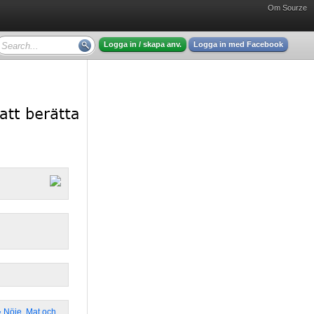
Om Sourze
Logga in / skapa anv.
Logga in med Facebook
& Nöje
,
Mat och