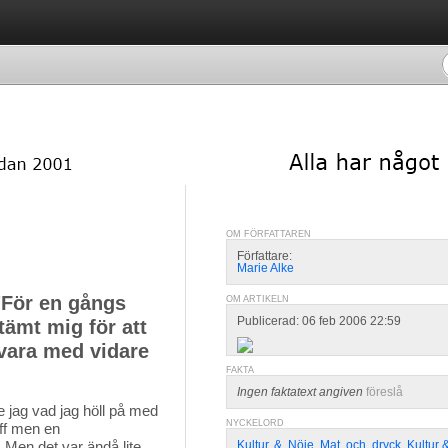
OM FÖRFATTAREN
Författare:
Marie Alke
"För en gångs
OM ARTIKELN
Publicerad: 06 feb 2006 22:59
tämt mig för att
 vara med vidare
FAKTA
Ingen faktatext angiven
föreslå
 jag vad jag höll på med 
NYCKELORD
äff men en
 Men det var ändå lite
Kultur
,
&
,
Nöje
,
Mat
,
och
,
dryck
,
Kultur 