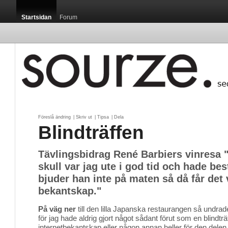
Startsidan
Forum
Föreslå ändring
| 
Skriv ut
| 
Tipsa
| 
Dela
Blindträffen
Tävlingsbidrag René Barbiers vinresa 
skull var jag ute i god tid och hade bes
bjuder han inte på maten så då får det
bekantskap."
På väg ner
till den lilla Japanska restaurangen så undrade
för jag hade aldrig gjort något sådant förut som en blindtr
internetbekantskap eller någon annan heller för den delen.