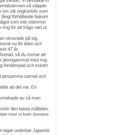
 väntan. Vi beställde in
 samtalsämnen så släppte
h om sitt ungkarlsliv som
t långt förhållande bakom
 något som inte stämmer
ig för att fråga rakt ut
han skruvade på sig.
fixerat nu för tiden och
iskt 47 år.
fixerad, så du menar att
m är jämngammal med mig
ig förolämpad och kränkt
årt pinsamma samtal och
odde att det var. En
 smalnade av så man
örstör den bästa måltiden.
notan men vi kom överens
man lagar underbar Japansk