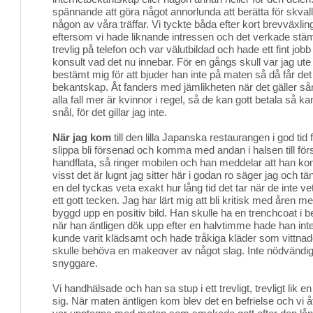
spännande att göra något annorlunda att berätta för skva
någon av våra träffar. Vi tyckte båda efter kort brevväxling 
eftersom vi hade liknande intressen och det verkade stä
trevlig på telefon och var välutbildad och hade ett fint jo
konsult vad det nu innebar. För en gångs skull var jag ute
bestämt mig för att bjuder han inte på maten så då får de
bekantskap. Åt fanders med jämlikheten när det gäller sån
alla fall mer är kvinnor i regel, så de kan gott betala så k
snål, för det gillar jag inte.
När jag kom
till den lilla Japanska restaurangen i god tid fö
slippa bli försenad och komma med andan i halsen till för
handflata, så ringer mobilen och han meddelar att han k
visst det är lugnt jag sitter här i godan ro säger jag och tän
en del tyckas veta exakt hur lång tid det tar när de inte ve
ett gott tecken. Jag har lärt mig att bli kritisk med åren me
byggd upp en positiv bild. Han skulle ha en trenchcoat i 
när han äntligen dök upp efter en halvtimme hade han in
kunde varit klädsamt och hade tråkiga kläder som vittna
skulle behöva en makeover av något slag. Inte nödvändigt
snyggare.
Vi handhälsade och han sa stup i ett trevligt, trevligt lik
sig. När maten äntligen kom blev det en befrielse och vi 