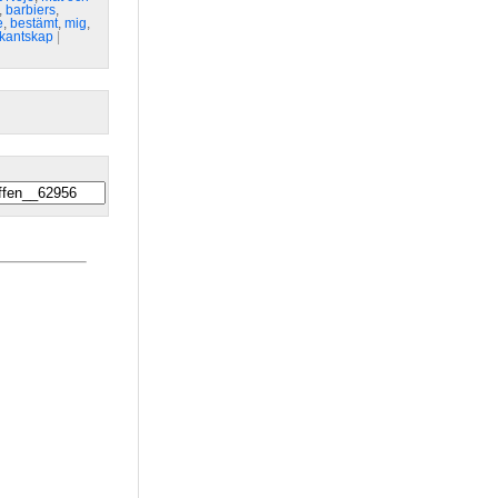
,
barbiers
,
e
,
bestämt
,
mig
,
kantskap
| 