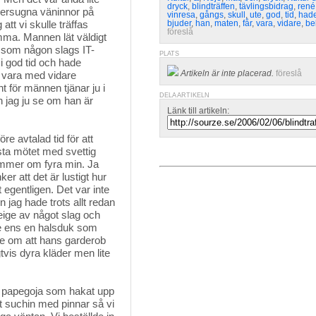
dryck
,
blindträffen
,
tävlingsbidrag
,
rené
llersugna väninnor på
vinresa
,
gångs
,
skull
,
ute
,
god
,
tid
,
had
att vi skulle träffas
bjuder
,
han
,
maten
,
får
,
vara
,
vidare
,
be
föreslå
mma. Mannen lät väldigt
bb som någon slags IT-
PLATS
 i god tid och hade
Artikeln är inte placerad.
föreslå
t vara med vidare
t för männen tjänar ju i
DELA ARTIKELN
an jag ju se om han är
Länk till artikeln:
re avtalad tid för att 
sta mötet med svettig
ommer om fyra min. Ja
ker att det är lustigt hur
t egentligen. Det var inte
n jag hade trots allt redan
beige av något slag och
te ens en halsduk som
de om att hans garderob
vis dyra kläder men lite
 en papegoja som hakat upp
åt suchin med pinnar så vi