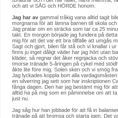
föräldrar och i det här fallet, hans mamma, fa
och att vi SÅG och HÖRDE honom.
Jag har av
gammal tråkig vana alltid tagit bil
morgnarna för att lämna barnen till skola 
Jag pratar om en sträcka som tar ca 25 minute
takt. En morgon började jag fundera på dett
mig för att det var ett bra tillfälle att umgås
Sagt och gjort, bilen får stå och vi knallar i u
finns ju inget dåligt väder har jag hört utan b
kläder, så regnar det åker regnjacka och stöv
Imorse tränade 5-åringen på cykel med stödh
åkte lite före mig. Solen sken och vi smög f
Jag lyckades koppla bort alla vardagsmåsten
en silverring jag sett som har inskriptionen 
fånga dagen. Den har jag bestämt mig för att 
alltid ha på mig som en påminnelse om att ta 
just nu.
Jag såg hur han jobbade för att få in balanse
tränade på att bromsa och starta igen. Det va