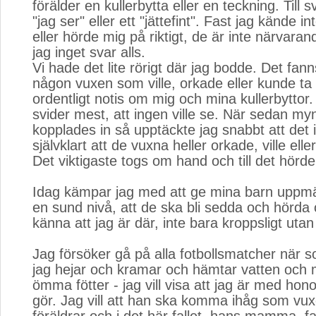
förälder en kullerbytta eller en teckning. Till
"jag ser" eller ett "jättefint". Fast jag kände i
eller hörde mig på riktigt, de är inte närvarande
jag inget svar alls.
Vi hade det lite rörigt där jag bodde. Det fann
någon vuxen som ville, orkade eller kunde t
ordentligt notis om mig och mina kullerbyttor
svider mest, att ingen ville se. När sedan my
kopplades in så upptäckte jag snabbt att det 
självklart att de vuxna heller orkade, ville ell
Det viktigaste togs om hand och till det hörde 
Idag kämpar jag med att ge mina barn uppm
en sund nivå, att de ska bli sedda och hörda 
känna att jag är där, inte bara kroppsligt uta
Jag försöker gå på alla fotbollsmatcher när 
jag hejar och kramar och hämtar vatten och
ömma fötter - jag vill visa att jag är med hon
gör. Jag vill att han ska komma ihåg som vux