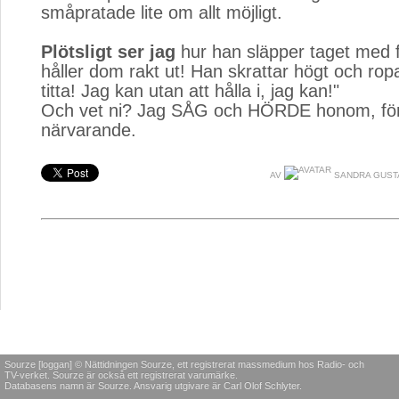
småpratade lite om allt möjligt.
Plötsligt ser jag
hur han släpper taget med f
håller dom rakt ut! Han skrattar högt och r
titta! Jag kan utan att hålla i, jag kan!"
Och vet ni? Jag SÅG och HÖRDE honom, för 
närvarande.
AV
SANDRA GUST
Sourze [loggan] © Nättidningen Sourze, ett registrerat massmedium hos Radio- och
TV-verket. Sourze är också ett registrerat varumärke.
Databasens namn är Sourze. Ansvarig utgivare är Carl Olof Schlyter.