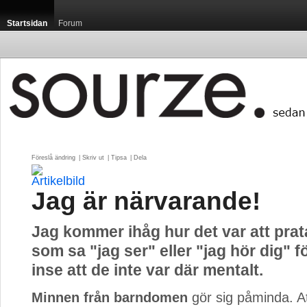
Startsidan
Forum
Föreslå ändring
| 
Skriv ut
| 
Tipsa
| 
Dela
Jag är närvarande!
Jag kommer ihåg hur det var att pra
som sa "jag ser" eller "jag hör dig" f
inse att de inte var där mentalt.
Minnen från barndomen
gör sig påminda. Att