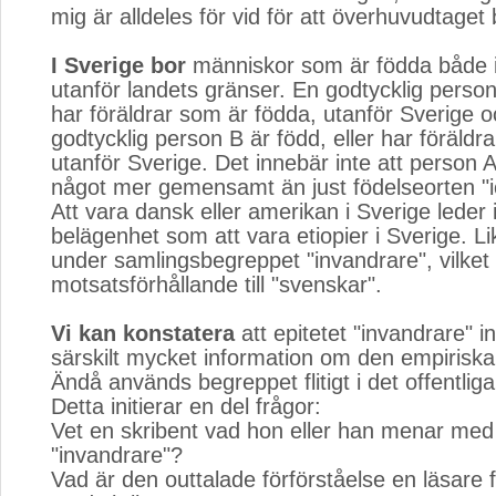
mig är alldeles för vid för att överhuvudtaget
I Sverige bor
människor som är födda både 
utanför landets gränser. En godtycklig person 
har föräldrar som är födda, utanför Sverige 
godtycklig person B är född, eller har föräldr
utanför Sverige. Det innebär inte att person 
något mer gemensamt än just födelseorten "i
Att vara dansk eller amerikan i Sverige leder 
belägenhet som att vara etiopier i Sverige. Li
under samlingsbegreppet "invandrare", vilket 
motsatsförhållande till "svenskar".
Vi kan konstatera
att epitetet "invandrare" in
särskilt mycket information om den empiriska
Ändå används begreppet flitigt i det offentlig
Detta initierar en del frågor:
Vet en skribent vad hon eller han menar med
"invandrare"?
Vad är den outtalade förförståelse en läsare 