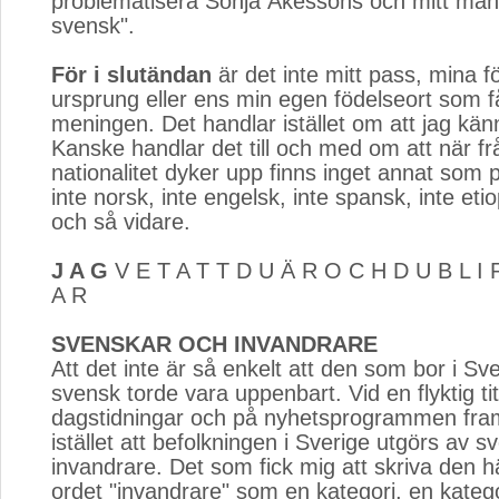
problematisera Sonja Åkessons och mitt mant
svensk".
För i slutändan
är det inte mitt pass, mina fö
ursprung eller ens min egen födelseort som f
meningen. Det handlar istället om att jag kä
Kanske handlar det till och med om att när f
nationalitet dyker upp finns inget annat som 
inte norsk, inte engelsk, inte spansk, inte etio
och så vidare.
J A G
V E T A T T D U Ä R O C H D U B L I R
A R
SVENSKAR OCH INVANDRARE
Att det inte är så enkelt att den som bor i Sv
svensk torde vara uppenbart. Vid en flyktig titt
dagstidningar och på nyhetsprogrammen f
istället att befolkningen i Sverige utgörs av 
invandrare. Det som fick mig att skriva den h
ordet "invandrare" som en kategori, en katego