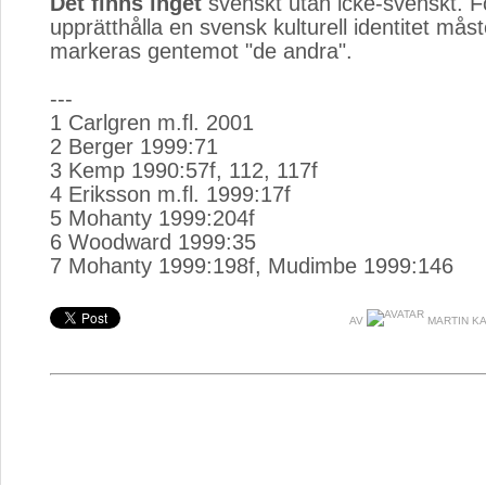
Det finns inget
svenskt utan icke-svenskt. Fö
upprätthålla en svensk kulturell identitet måst
markeras gentemot "de andra".
---
1 Carlgren m.fl. 2001
2 Berger 1999:71
3 Kemp 1990:57f, 112, 117f
4 Eriksson m.fl. 1999:17f
5 Mohanty 1999:204f
6 Woodward 1999:35
7 Mohanty 1999:198f, Mudimbe 1999:146
AV
MARTIN K