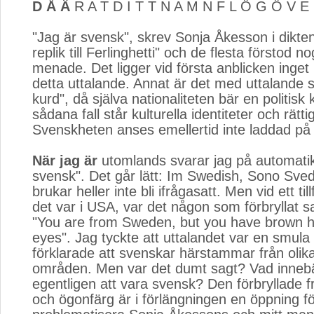
D Å Ä
R A T D I T T N A M N F L Ö G Ö V E
"Jag är svensk", skrev Sonja Åkesson i dikten
replik till Ferlinghetti" och de flesta förstod 
menade. Det ligger vid första anblicken inget 
detta uttalande. Annat är det med uttalande 
kurd", då själva nationaliteten bär en politisk k
sådana fall står kulturella identiteter och rätt
Svenskheten anses emellertid inte laddad på 
När jag är
utomlands svarar jag på automatik,
svensk". Det går lätt: Im Swedish, Sono Sve
brukar heller inte bli ifrågasatt. Men vid ett tillf
det var i USA, var det någon som förbryllat s
"You are from Sweden, but you have brown h
eyes". Jag tyckte att uttalandet var en smul
förklarade att svenskar härstammar från olik
områden. Men var det dumt sagt? Vad inneb
egentligen att vara svensk? Den förbryllade 
och ögonfärg är i förlängningen en öppning fö