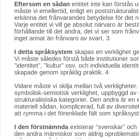
Eftersom en sådan
entitet inte kan förstås u
måste vi emellertid, enligt en poststrukturalist
erkänna det frånvarandes betydelse för det 
Varje entitet vi vill ge absolut närvaro är best
förhållande till det andra, det vi ser som från
inget annat än frånvaro av svart. 3
I detta språksystem
skapas en verklighet ge
Vi måste således förstå både institutioner so
"identitet", "kultur" osv. och individuella ident
skapade genom språklig praktik. 4
Vidare måste vi skilja mellan två verkligheter
symbolisk-semiotisk verklighet, uppbyggd av
strukturalistiska kategorier. Den andra är en 
materiell sådan, komplicerad, full av diversite
att rymma i det förenklade fält som språksys
I den förstnämnda
existerar "svenskar" och "
den andra människor som aldrig oproblemati