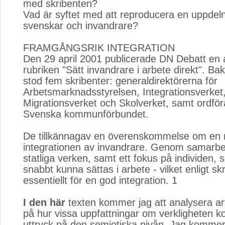
med skribenten?
Vad är syftet med att reproducera en uppdel
svenskar och invandrare?
FRAMGÅNGSRIK INTEGRATION
Den 29 april 2001 publicerade DN Debatt en 
rubriken "Sätt invandrare i arbete direkt". Ba
stod fem skribenter: generaldirektörerna för
Arbetsmarknadsstyrelsen, Integrationsverket
Migrationsverket och Skolverket, samt ordför
Svenska kommunförbundet.
De tillkännagav en överenskommelse om en ny
integrationen av invandrare. Genom samarbe
statliga verken, samt ett fokus på individen,
snabbt kunna sättas i arbete - vilket enligt sk
essentiellt för en god integration. 1
I den här
texten kommer jag att analysera art
på hur vissa uppfattningar om verkligheten ko
uttryck på den semiotiska nivån. Jag kommer 