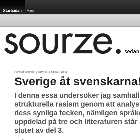
Startsidan
Forum
Föreslå ändring
| 
Skriv ut
| 
Tipsa
| 
Dela
Sverige åt svenskarna!
I denna essä undersöker jag samhäll
strukturella rasism genom att analys
dess synliga tecken, nämligen språk
uppdelad på tre och litteraturen står
slutet av del 3.