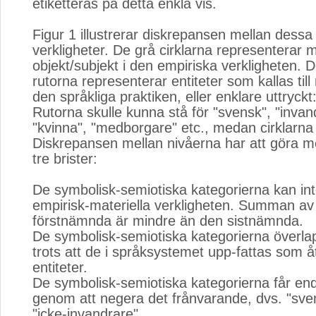
etiketteras på detta enkla vis.
Figur 1 illustrerar diskrepansen mellan dessa
verkligheter. De grå cirklarna representerar m
objekt/subjekt i den empiriska verkligheten. 
rutorna representerar entiteter som kallas ti
den språkliga praktiken, eller enklare uttryckt:
Rutorna skulle kunna stå för "svensk", "invan
"kvinna", "medborgare" etc., medan cirklarna
Diskrepansen mellan nivåerna har att göra 
tre brister:
De symbolisk-semiotiska kategorierna kan in
empirisk-materiella verkligheten. Summan av
förstnämnda är mindre än den sistnämnda.
De symbolisk-semiotiska kategorierna överla
trots att de i språksystemet upp-fattas som å
entiteter.
De symbolisk-semiotiska kategorierna får en
genom att negera det frånvarande, dvs. "sve
"icke-invandrare".