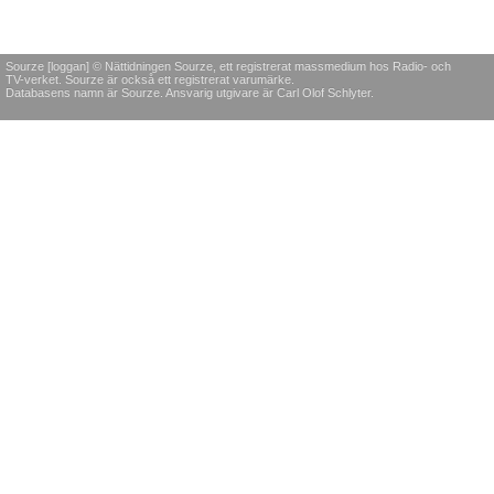
Sourze [loggan] © Nättidningen Sourze, ett registrerat massmedium hos Radio- och
TV-verket. Sourze är också ett registrerat varumärke.
Databasens namn är Sourze. Ansvarig utgivare är Carl Olof Schlyter.