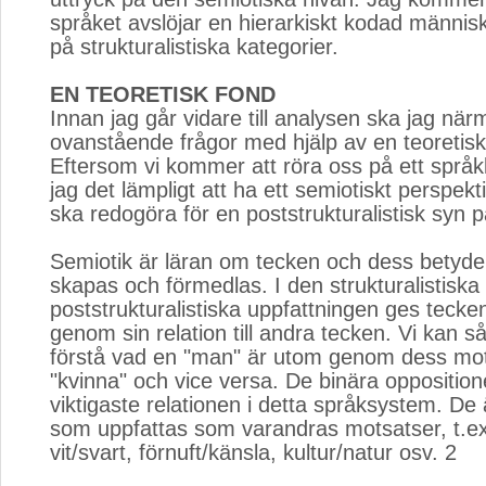
språket avslöjar en hierarkiskt kodad männi
på strukturalistiska kategorier.
EN TEORETISK FOND
Innan jag går vidare till analysen ska jag nä
ovanstående frågor med hjälp av en teoretisk
Eftersom vi kommer att röra oss på ett språkli
jag det lämpligt att ha ett semiotiskt perspekti
ska redogöra för en poststrukturalistisk syn p
Semiotik är läran om tecken och dess betyde
skapas och förmedlas. I den strukturalistisk
poststrukturalistiska uppfattningen ges teck
genom sin relation till andra tecken. Vi kan s
förstå vad en "man" är utom genom dess motsa
"kvinna" och vice versa. De binära oppositio
viktigaste relationen i detta språksystem. De ä
som uppfattas som varandras motsatser, t.e
vit/svart, förnuft/känsla, kultur/natur osv. 2