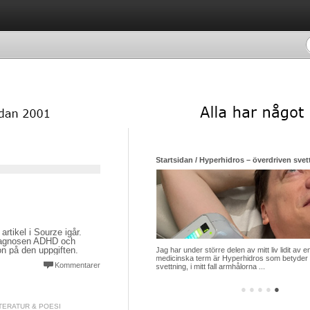
 Hyperhidros – överdriven svettning – ett socialt gissel men hjälp finns att få
Startsidan / Praktverk om arkitektikon
rtikel i Sourze igår.
diagnosen ADHD och
on på den uppgiften.
 större delen av mitt liv lidit av en åkomma vars
Stockholmsarkitekten Gunnar Asplund verk
term är Hyperhidros som betyder överdriven
när välfärdssamhället Sverige växte fram o
Kommentarer
itt fall armhålorna ...
idag fortfarande kan såväl verka ...
●
●
●
●
●
TERATUR & POESI