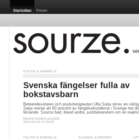
Startsidan
Forum
POLITIK & SAMHÄLLE
Startsidan /
Svenska fängelser fulla av
bokstavsbarn
Beteendevetaren och psykoterapeuten Ulla Sarja skrev en viktig a
Sarja menar att 60 procent av fängelsekunderna i Sverige har 
liknande. Sourze bad, bland andra, justitiekanslern om en reakti
Jag har under
medicinska 
REDAKTIONEN SOURZE
svettning, i m
2010-03-18 17:26:00
POLITIK & SAMHÄLLE
ALKOHOL & DROGER
LIT