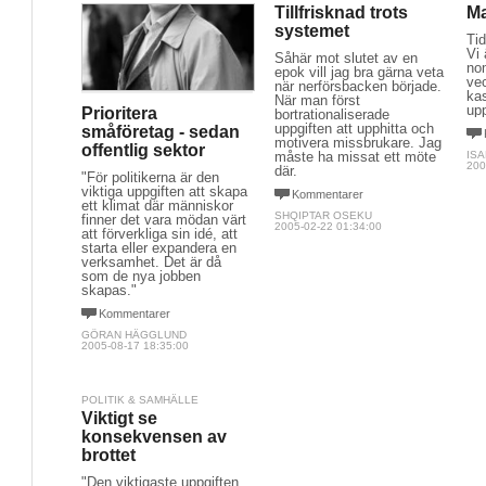
Tillfrisknad trots
Ma
systemet
Tid
Vi
Såhär mot slutet av en
no
epok vill jag bra gärna veta
ve
när nerförsbacken började.
kas
När man först
upp
Prioritera
bortrationaliserade
uppgiften att upphitta och
småföretag - sedan
motivera missbrukare. Jag
offentlig sektor
måste ha missat ett möte
IS
200
där.
"För politikerna är den
viktiga uppgiften att skapa
Kommentarer
ett klimat där människor
SHQIPTAR OSEKU
finner det vara mödan värt
2005-02-22 01:34:00
att förverkliga sin idé, att
starta eller expandera en
verksamhet. Det är då
som de nya jobben
skapas."
Kommentarer
GÖRAN HÄGGLUND
2005-08-17 18:35:00
POLITIK & SAMHÄLLE
Viktigt se
konsekvensen av
brottet
"Den viktigaste uppgiften