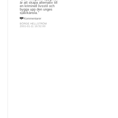
är att skapa alternativ till
en kriminell livsstil och
bygga upp den unges
självkänsla."
Kommentarer
BÖRGE HELLSTRÖM
2001-01-11 16:52:00