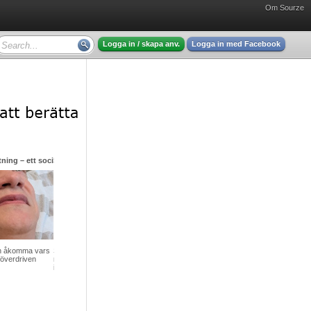
Om Sourze
Logga in / skapa anv.
Logga in med Facebook
en Gunnar Asplund - mycket intressant läsning
ade under en tid
ch vars verk vi än