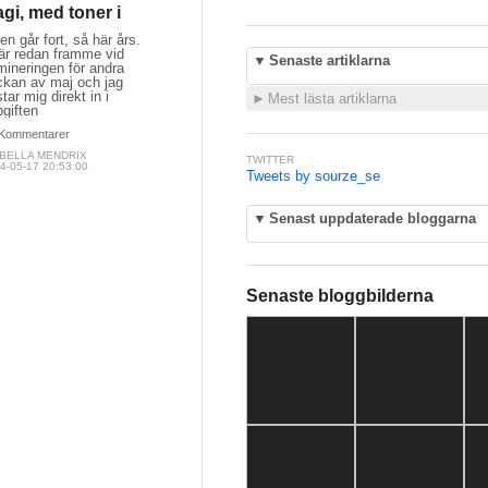
gi, med toner i
en går fort, så här års.
 är redan framme vid
▼
Senaste artiklarna
mineringen för andra
ckan av maj och jag
tar mig direkt in i
►
Mest lästa artiklarna
giften
Kommentarer
ABELLA MENDRIX
TWITTER
4-05-17 20:53:00
Tweets by sourze_se
▼
Senast uppdaterade bloggarna
Senaste bloggbilderna