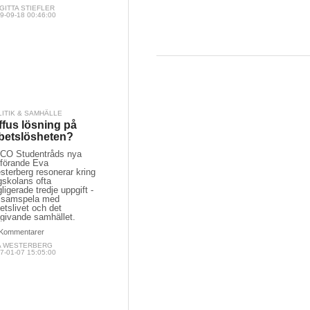
GITTA STIEFLER
9-09-18 00:46:00
LITIK & SAMHÄLLE
ffus lösning på
betslösheten?
CO Studentråds nya
dförande Eva
sterberg resonerar kring
gskolans ofta
ligerade tredje uppgift -
t samspela med
etslivet och det
givande samhället.
Kommentarer
A WESTERBERG
7-01-07 15:05:00