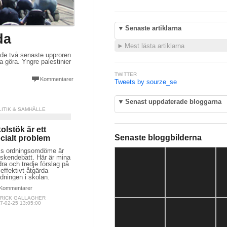
▼
Senaste artiklarna
da
►
Mest lästa artiklarna
s de två senaste upproren
a göra. Yngre palestinier
TWITTER
Kommentarer
Tweets by sourze_se
▼
Senast uppdaterade bloggarna
LITIK & SAMHÄLLE
olstök är ett
Senaste bloggbilderna
cialt problem
:s ordningsomdöme är
 skendebatt. Här är mina
ra och tredje förslag på
 effektivt åtgärda
dningen i skolan.
Kommentarer
TRICK GALLAGHER
7-02-25 13:05:00