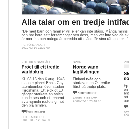
Alla talar om en tredje intifa
"De med barn och familjer vill eller kan inte slåss. Många minn
och har bara sett försämringar sen dess, men vet inte vad de sk
är mer fria och många är beredda att slåss för sina rättigheter..."
PER ÖRLANDER
2010-03-19 11:37:00
POLITIK & SAMHÄLLE
SPORT
PO
Fröet till ett tredje
Norge vann
världskrig
lagtävlingen
Sk
so
Kl. 08.15 den 6 aug. 1945
Finland tvåa och
släppte planet Enola Gay
storfavoriten Österrike
Fp
atombomben över staden
först på tredje plats.
en
Hiroshima. Ett eldklot 10
Kommentarer
and
gånger starkare än solen
att
kunde ses och ett enormt
ANNELIE PRINTZ
oor
svampmoln reste sig mot
2008-02-16 23:48:00
den blå himlen.
Kommentarer
PA
200
LEIF KARBELIUS
2008-10-27 20:54:00