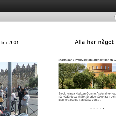
Startsidan / Praktverk om arkitektikonen 
Stockholmsarkitekten Gunnar Asplund verkade
när välfärdssamhället Sverige växte fram och 
idag fortfarande kan såväl verka ...
●
●
●
●
●