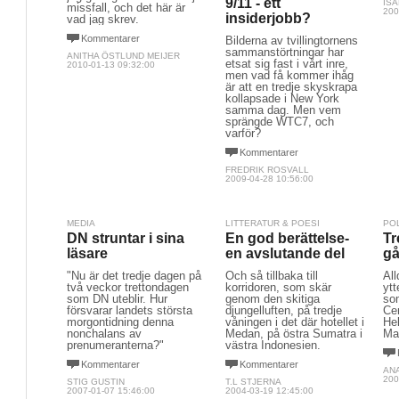
9/11 - ett
IS
missfall, och det här är
200
insiderjobb?
vad jag skrev.
Kommentarer
Bilderna av tvillingtornens
sammanstörtningar har
ANITHA ÖSTLUND MEIJER
etsat sig fast i vårt inre,
2010-01-13 09:32:00
men vad få kommer ihåg
är att en tredje skyskrapa
kollapsade i New York
samma dag. Men vem
sprängde WTC7, och
varför?
Kommentarer
FREDRIK ROSVALL
2009-04-28 10:56:00
MEDIA
LITTERATUR & POESI
PO
DN struntar i sina
En god berättelse-
Tr
läsare
en avslutande del
g
"Nu är det tredje dagen på
Och så tillbaka till
All
två veckor trettondagen
korridoren, som skär
ytt
som DN uteblir. Hur
genom den skitiga
so
försvarar landets största
djungelluften, på tredje
Cen
morgontidning denna
våningen i det där hotellet i
He
nonchalans av
Medan, på östra Sumatra i
Man
prenumeranterna?"
västra Indonesien.
Kommentarer
Kommentarer
AN
200
STIG GUSTIN
T.L STJERNA
2007-01-07 15:46:00
2004-03-19 12:45:00