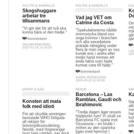
POLITIK & SAMHÄLLE
POLITIK & SAMHÄLLE
KU
Skogshuggare
Ko
arbetar tre
De
Vad jag VET om
tillsammans
Catrine da Costa
Om
ve
"Vi gör det för att två ska
"Spekulationerna nådde
må
kunna bära ut den tredje."
stormstyrka bland oss
gån
unga kvinnor i branchen
gå
Kommentarer
och alla sexarbetare
JAN BRUNNEGÅRD
pratade rättegång under
2007-01-18 14:39:00
flera år men ingen av oss
LA
kunde ens i andra eller
200
tredje hand minnas ett
enda fakta som hade
kunnat vara till hjälp."
Kommentarer
SUNNY BÖRJESSON
2005-05-19 11:30:00
KROPP & SJÄL
RESOR
KR
Barcelona – Las
Ka
Ramblas, Gaudi och
Konsten att mata
När
Ibrahimovic
all
folk med idioti
mes
"Tredje dagen äger resans
ha
För att skydda amningen
höjdpunkt rum! Vi skall se
kol
beslutade WHO förbjuda
Barcelona FC spela mot
vi
all reklam för
Ossasuna – en klubb i
so
bröstmjölksersättning.
mitten av den spanska
Nestlé, med förgreningar
ligan med hemvist i
över hela världen, har dock