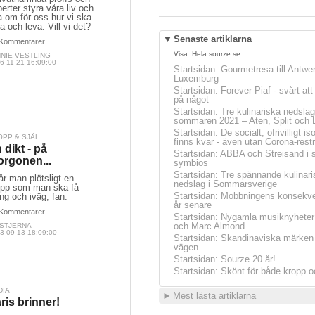
erter styra våra liv och
a om för oss hur vi ska
a och leva. Vill vi det?
▼
Senaste artiklarna
Kommentarer
Visa:
Hela sourze.se
NNIE VESTLING
6-11-21 16:09:00
Startsidan
:
Gourmetresa till Antwe
Luxemburg
Startsidan
:
Forever Piaf - svårt at
på något
Startsidan
:
Tre kulinariska nedslag
sommaren 2021 – Aten, Split och 
Startsidan
:
De socialt, ofrivilligt is
OPP & SJÄL
finns kvar - även utan Corona-restr
 dikt - på
Startsidan
:
ABBA och Streisand i 
rgonen...
symbios
Startsidan
:
Tre spännande kulinari
får man plötsligt en
nedslag i Sommarsverige
opp som man ska få
Startsidan
:
Mobbningens konsekve
ng och iväg, fan.
år senare
Kommentarer
Startsidan
:
Nygamla musiknyheter
och Marc Almond
 STJERNA
3-09-13 18:09:00
Startsidan
:
Skandinaviska märken 
vägen
Startsidan
:
Sourze 20 år!
Startsidan
:
Skönt för både kropp o
DIA
►
Mest lästa artiklarna
ris brinner!