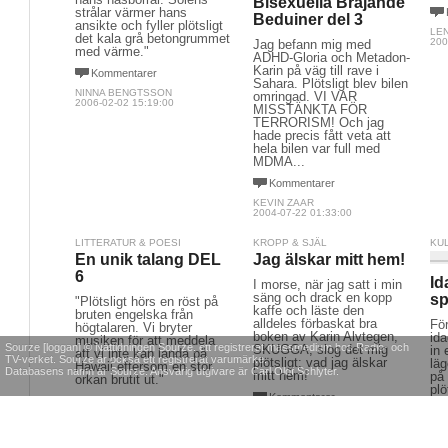
Bisexuella Brajande
strålar värmer hans
Beduiner del 3
ansikte och fyller plötsligt
LE
det kala grå betongrummet
200
Jag befann mig med
med värme."
ADHD-Gloria och Metadon-
Karin på väg till rave i
Kommentarer
Sahara. Plötsligt blev bilen
NINNA BENGTSSON
omringad. VI VAR
2006-02-02 15:19:00
MISSTÄNKTA FÖR
TERRORISM! Och jag
hade precis fått veta att
hela bilen var full med
MDMA...
Kommentarer
KEVIN ZAAR
2004-07-22 01:33:00
LITTERATUR & POESI
KROPP & SJÄL
KU
En unik talang DEL
Jag älskar mitt hem!
6
Id
I morse, när jag satt i min
säng och drack en kopp
sp
"Plötsligt hörs en röst på
kaffe och läste den
bruten engelska från
alldeles förbaskat bra
Fö
högtalaren. Vi bryter
boken av Karin Alvtegen,
ida
musiken för att meddela
Sourze [loggan] © Nättidningen Sourze, ett registrerat massmedium hos Radio- och
SKUGGA, slog det mig
in 
att vi inte kan landa på
TV-verket. Sourze är också ett registrerat varumärke.
plötsligt; vad jag älskar
lä
Hawaii eftersom en stor
Databasens namn är Sourze. Ansvarig utgivare är Carl Olof Schlyter.
mitt hem!
på 
orkan brutit ut."
plö
Kommentarer
Kommentarer
rad
kom
PIA ISAKSSON
ANITHA ÖSTLUND MEIJER
2008-10-13 18:57:00
död
2010-01-29 10:48:00