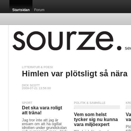
Startsidan
Forum
LITTERATUR & POESI
Himlen var plötsligt så nära
DICK SCOTT
2009-07-21 13:56:00
SPORT
POLITIK & SAMHÄLLE
KR
Det ska vara roligt
att träna!
Vem som helst
Va
tycker sig nu kunna
va
Jag tror inte att jag är
ensam om att ha ogillat
vara miljöexpert
Plö
idrotten under grundskolan
sj