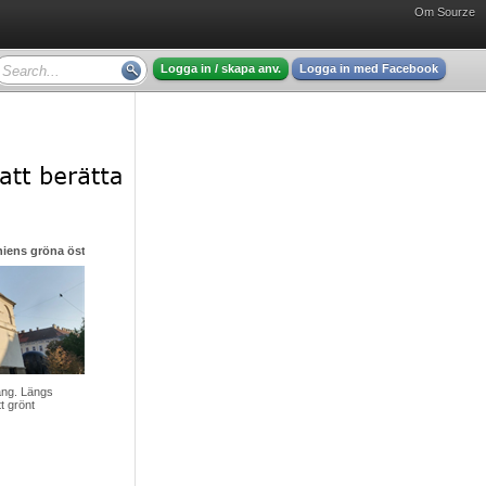
Om Sourze
Logga in / skapa anv.
Logga in med Facebook
eniens gröna öst
äng. Längs
t grönt