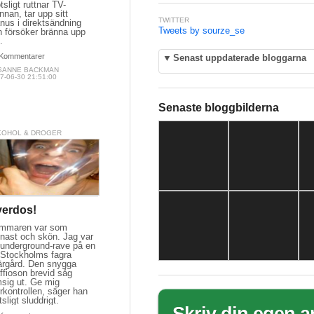
tsligt ruttnar TV-
nnan, tar upp sitt
TWITTER
nus i direktsändning
Tweets by sourze_se
h försöker bränna upp
.
Kommentarer
▼
Senast uppdaterade bloggarna
SANNE BACKMAN
7-06-30 21:51:00
Senaste bloggbilderna
KOHOL & DROGER
erdos!
mmaren var som
önast och skön. Jag var
 underground-rave på en
i Stockholms fagra
ärgård. Den snygga
ffioson brevid såg
msig ut. Ge mig
rrkontrollen, säger han
tsligt sluddrigt.