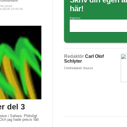
Skriv din egen ar
Kommentarer
VIN ZAAR
här!
4-08-06 20:50:00
Ingress:
Redaktör
Carl Olof
Schlyter
Chefredaktör Sourze
r del 3
ave i Sahara. Plötsligt
 jag hade precis fått