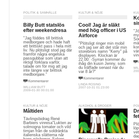
POLITIK & SAMHÄLLE
KULTUR & NÖJE
KU
Ko
si
Billy Butt statslös
Cool! Jag är släkt
efter weekendresa
med hög officer i US
"J
my
Airforce
"Jag föddes till brittisk
Sou
medborgare och hade haft
mär
"Plötsligt ringer min mobil
ett brittiskt pass i hela mitt
ko
och jag ser att det står min
liv. Nu plötsligt stod jag där
vä
storebrors namn "Kerry" på
framför några engelska
vin
displayen. Klockan är
passgubbar som utan att
22.00: -Syrran kommer du
riktigt förklara varför,
ihåg din kusin Jenny, som
talade om för mig att jag
du träffade senast när du
WIL
inte längre var brittisk
var 8 år?"
200
medborgare."
Kommentarer
Kommentarer
LINDA ROSING
WILLIAM BUTT
2007-10-31 01:23:00
2009-01-30 00:01:00
KULTUR & NÖJE
ALKOHOL & DROGER
PO
Måltiden
Dr
fe
Tävlingsbidrag René
Barbiers vinresa"Lukten av
Plö
solmogna tomater och vild
lö
timjan från de soldränkta
vet
italienska slätterna når
dag
hans näsborrar. Solens