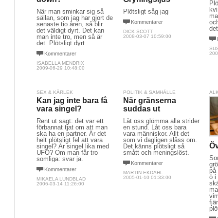
Plö
kvi
När man sminkar sig så
Plötsligt såg jag
ma
sällan, som jag har gjort de
oc
Kommentarer
senaste tio åren, så blir
det
det väldigt dyrt. Det kan
DICK SCOTT
man inte tro, men så är
2008-03-07 10:59:00
det. Plötsligt dyrt.
SU
Kommentarer
200
ISABELLA MENDRIX
2009-06-29 10:48:00
SEX & KÄRLEK
POLITIK & SAMHÄLLE
AL
Kan jag inte bara få
När gränserna
vara singel?
suddas ut
Rent ut sagt: det var ett
Låt oss glömma alla strider
förbannat tjat om att man
en stund. Låt oss bara
ska ha en partner. Är det
vara människor. Allt det
helt plötsligt fel att vara
som vi dagligen slåss om.
Öv
singel? Är singel lika med
Det känns plötsligt så
UFO? Om man får tro
smått och meningslöst.
So
somliga: svar ja.
Kommentarer
gr
Kommentarer
på
MARTIN EKDAHL
ö 
2005-01-10 01:33:00
MIKAELA LUNDBLAD
sk
2006-03-14 11:26:00
ma
vi
fjä
plö