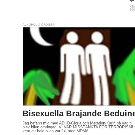
KE
200
ALKOHOL & DROGER
Bisexuella Brajande Beduine
Jag befann mig med ADHD-Gloria och Metadon-Karin på väg till r
blev bilen omringad. VI VAR MISSTÄNKTA FÖR TERRORISM! Och
veta att hela bilen var full med MDMA...