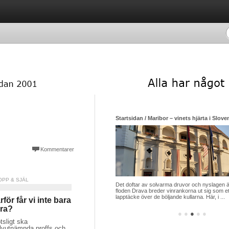
Startsidan / Maribor – vinets hjärta i Slov
Kommentarer
OPP & SJÄL
Det doftar av solvarma druvor och nyslagen 
floden Drava breder vinrankorna ut sig som et
lapptäcke över de böljande kullarna. Här, i ...
rför får vi inte bara
ra?
●
●
●
●
●
tsligt ska
älvutnämnda proffs och