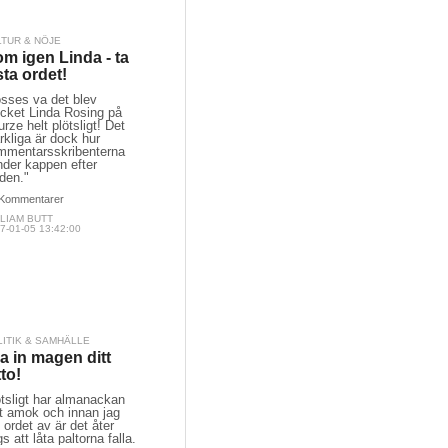
LTUR & NÖJE
m igen Linda - ta
sta ordet!
össes va det blev
cket Linda Rosing på
rze helt plötsligt! Det
kliga är dock hur
mmentarsskribenterna
nder kappen efter
den."
Kommentarer
LIAM BUTT
7-01-05 13:42:00
LITIK & SAMHÄLLE
a in magen ditt
tto!
tsligt har almanackan
pt amok och innan jag
 ordet av är det åter
s att låta paltorna falla.