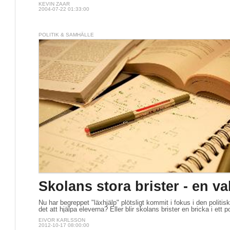
KEVIN ZAAR
2004-07-22 01:33:00
POLITIK & SAMHÄLLE
Skolans stora brister - en va
Nu har begreppet "läxhjälp" plötsligt kommit i fokus i den polit
det att hjälpa eleverna? Eller blir skolans brister en bricka i ett po
EIVOR KARLSSON
2012-10-17 08:00:00