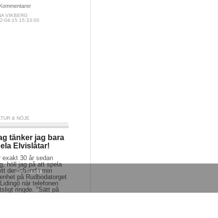
Kommentarer
NA VIKBERG
2-04-15 15:33:00
LTUR & NÖJE
ag tänker jag bara
ela Elvislåtar!
r exakt 30 år sedan
g, höll jag på att spela
ett demoband i min
Om Sourze
genhet på Rudbodatorget
Lidingö när telefonen
tsligt ringde. "Sätt på
ion genast" skrek en
pis i luren! "Elvis är
!".