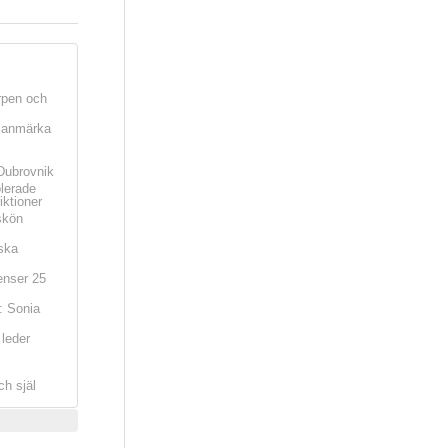
rpen och
t anmärka
Dubrovnik
olerade
iktioner
skön
ska
nser 25
: Sonia
leder
ch själ