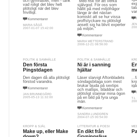
och gymnasiet, men - tänk
"Med risk för att verka
exp
vad roligt det blev helt
självgod. För oss som
tal
plötsligt när det blev
hållit på med miljöfrågor
var
frivilligt.
länge är det nästan
komiskt att se hur vissa
Kommentarer
proffstyckare nu plötsligt
ansett sig ha blivit experter
JE
MARIA SÅGÅ
200
2007-01-07 15:42:00
på miljön."
Kommentarer
MARIA WETTERSTRAND
2006-12-21 08:56:00
POLITIK & SAMHÄLLE
POLITIK & SAMHÄLLE
KR
Den första
Ni är i sanning
En
Pingstdagen
hjältar
mo
Den dagen då alla plötsligt
Läser slarvigt Aftonbladets
...
förstod varandra.
söndagsbilaga som mest
kr
brukar bjuda på sextips
igå
Kommentarer
och mattips, bläddrar och
plötsligt stannar mina ögon
JAN BRUNNEGÅRD
på en bild på fyra unga
2005-05-13 11:32:00
T.L
män.
200
Kommentarer
SANDRA LUNDGREN
2004-07-15 00:54:00
KROPP & SJÄL
LITTERATUR & POESI
ME
Make up, eller Make
En dikt från
Pa
down?
Gryningsljus