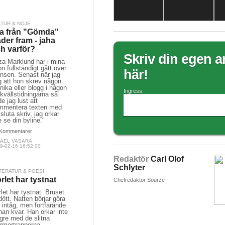
LTUR & NÖJE
a från "Gömda"
äder fram - jaha
h varför?
Skriv din egen ar
za Marklund har i mina
n fullständigt gått över
här!
änsen. Senast när jag
g att hon skrev någon
nika eller blogg i någon
Ingress:
kvällstidningarna så
e jag lust att
mmentera texten med
 sluta skriv, jag orkar
e se din byline."
Kommentarer
KAEL VASARA
9-02-16 16:52:00
Redaktör
Carl Olof
Schlyter
TERATUR & POESI
rlet har tystnat
Chefredaktör Sourze
let har tystnat. Bruset
dött. Natten börjar göra
t intåg, men fortfarande
han kvar. Han orkar inte
gre med de slitna
rmortrapporna.