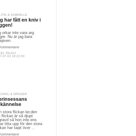
LITIK & SAMHÄLLE
g har fått en kniv i
ggen!
 orkar inte vara arg
gre. Nu är jag bara
pgiven.
Kommentarer
EL FALEIJ
7-07-02 18:22:00
KOHOL & DROGER
prinsessans
kännelse
 stora flickan ler,den
la flickan är så djupt
gravd så hon inte ens
ar titta upp för den stora
ckan har tagit över ...
Kommentarer