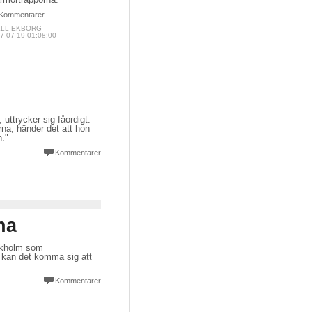
Kommentarer
ELL EKBORG
7-07-19 01:08:00
 uttrycker sig fåordigt:
na, händer det att hon
n."
Kommentarer
na
ockholm som
 kan det komma sig att
Kommentarer