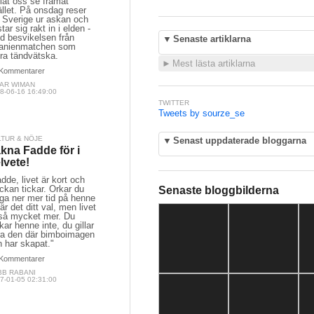
låt oss se framåt
ället. På onsdag reser
g Sverige ur askan och
tar sig rakt in i elden -
d besvikelsen från
▼
Senaste artiklarna
anienmatchen som
ra tändvätska.
►
Mest lästa artiklarna
Kommentarer
NAR WIMAN
8-06-16 16:49:00
TWITTER
Tweets by sourze_se
LTUR & NÖJE
▼
Senast uppdaterade bloggarna
kna Fadde för i
lvete!
dde, livet är kort och
ckan tickar. Orkar du
Senaste bloggbilderna
ga ner mer tid på henne
är det ditt val, men livet
 så mycket mer. Du
kar henne inte, du gillar
ra den där bimboimagen
 har skapat."
Kommentarer
BB RABANI
7-01-05 02:31:00