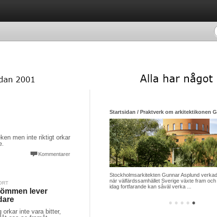
Startsidan / Praktverk om arkitektikonen 
ken men inte riktigt orkar
e.
Kommentarer
Stockholmsarkitekten Gunnar Asplund verkade
när välfärdssamhället Sverige växte fram och 
ORT
idag fortfarande kan såväl verka ...
ömmen lever
dare
●
●
●
●
●
 orkar inte vara bitter,