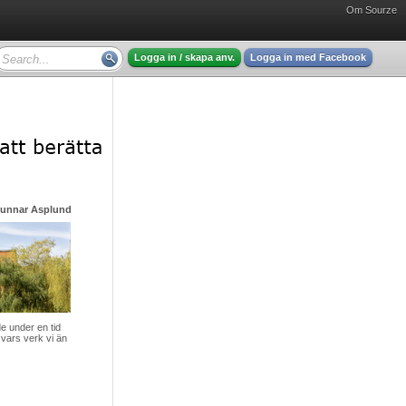
Om Sourze
Logga in / skapa anv.
Logga in med Facebook
Gunnar Asplund - mycket intressant läsning
 under en tid
vars verk vi än