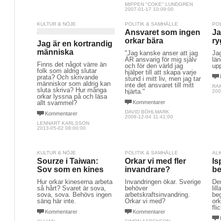
MIPPEN "COKE" LUNDGREN
2007-01-17 10:09:00
KULTUR & NÖJE
POLITIK & SAMHÄLLE
PO
Ansvaret som ingen
Ja
orkar bära
ry
Jag är en kortrandig
människa
"Jag kanske anser att jag
Jag
ÄR ansvarig för mig själv
län
Finns det något värre än
och för den värld jag
up
folk som aldrig slutar
hjälper till att skapa varje
prata? Och skrivande
stund i mitt liv, men jag tar
människor som aldrig kan
inte det ansvaret till mitt
RAK
sluta skriva? Hur många
hjärta."
200
orkar lyssna på och läsa
allt svammel?
Kommentarer
DAVID BÖHLMARK
Kommentarer
2008-12-04 11:41:00
LENNART KARLSSON
2013-05-02 08:00:00
KULTUR & NÖJE
POLITIK & SAMHÄLLE
AL
Sourze i Taiwan:
Orkar vi med fler
Is
Sov som en kines
invandrare?
be
Hur orkar kineserna arbeta
Invandringen ökar. Sverige
Den
så hårt? Svaret är sova,
behöver
lil
sova, sova. Behövs ingen
arbetskraftsinvandring.
be
säng här inte.
Orkar vi med?
ork
fli
Kommentarer
Kommentarer