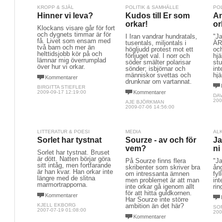
KROPP & SJÄL
POLITIK & SAMHÄLLE
PO
Hinner vi leva?
Kudos till Er som
An
orkar!
or
Klockans visare går för fort
och dygnets timmar är för
I Iran vandrar hundratals,
"Ja
få. Livet som ensam med
tusentals, miljontals i
ÄR 
två barn och mer än
högljudd protest mot ett
och
helttidsjobb kör på och
förljuget val. I norr och
hjä
lämnar mig överrumplad
söder smälter polarisar
stu
över hur vi orkar.
sönder; isbjörnar och
int
människor svettas och
hjä
Kommentarer
drunknar om vartannat.
BIRGITTA STIEFLER
2009-09-17 12:19:00
Kommentarer
DA
200
AJE BJÖRKMAN
2009-07-06 14:56:00
LITTERATUR & POESI
MEDIA
AL
Sorlet har tystnat
Sourze - av och för
Ja
vem?
ni
Sorlet har tystnat. Bruset
är dött. Natten börjar göra
På Sourze finns flera
"Ja
sitt intåg, men fortfarande
skribenter som skriver bra
ång
är han kvar. Han orkar inte
om intressanta ämnen
fyl
längre med de slitna
men problemet är att man
int
marmortrapporna.
inte orkar gå igenom allt
rin
för att hitta guldkornen.
Kommentarer
Har Sourze inte större
KJELL EKBORG
ambition än det här?
SO
2007-07-19 01:08:00
200
Kommentarer