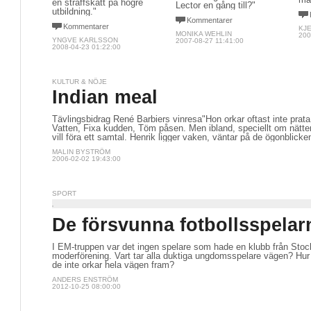
en straffskatt på högre
Lector en gång till?"
utbildning."
Kommentarer
Kommentarer
KJ
MONIKA WEHLIN
200
YNGVE KARLSSON
2007-08-27 11:41:00
2008-04-23 01:22:00
KULTUR & NÖJE
Indian meal
Tävlingsbidrag René Barbiers vinresa"Hon orkar oftast inte prata,
Vatten, Fixa kudden, Töm påsen. Men ibland, speciellt om nätter
vill föra ett samtal. Henrik ligger vaken, väntar på de ögonblicke
MALIN BYSTRÖM
2006-02-02 19:43:00
SPORT
De försvunna fotbollsspelar
I EM-truppen var det ingen spelare som hade en klubb från St
moderförening. Vart tar alla duktiga ungdomsspelare vägen? Hur
de inte orkar hela vägen fram?
ANDERS ENSTRÖM
2012-10-25 08:00:00