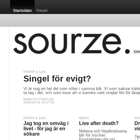
Startsidan
Forum
KROPP & SJÄL
Singel för evigt?
Vi är nog en hel del som sitter i samma båt. Vi som saknar kärle
ta tag i det, och som inser att vi kanske varit singlar lite för läng
BIRGITTA STIEFLER
2009-05-04 15:47:00
KROPP & SJÄL
MEDIA
SP
Jag tog en omväg i
Live after death?
Dr
livet - för jag är en
vi
Mötena och förpliktelserna
sökare
blir för mycket.
Jag
Frustationen gör sig