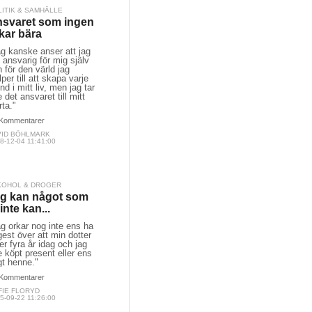
LITIK & SAMHÄLLE
svaret som ingen
kar bära
g kanske anser att jag
ansvarig för mig själv
 för den värld jag
lper till att skapa varje
nd i mitt liv, men jag tar
e det ansvaret till mitt
rta."
Kommentarer
VID BÖHLMARK
8-12-04 11:41:00
KOHOL & DROGER
g kan något som
 inte kan...
g orkar nog inte ens ha
est över att min dotter
ler fyra år idag och jag
e köpt present eller ens
gt henne."
Kommentarer
FIE FLORYD
5-09-22 11:26:00