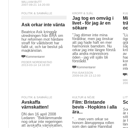
WILLIAM BUTT
2007-09-21 14:20:00
POLITIK & SAMHÄLLE
KROPP & SJÄL
KU
Jag tog en omväg i
Mi
livet - för jag är en
tr
Ask orkar inte vänta
sökare
oc
Beatrice Ask kringgår
"Jag dömer inte mina
"Li
utredningen från BRÅ om
föräldrar, men jag önskar
ögo
hur reformen mot hårdare
att jag hade haft en mer
gr
straff för våldsbrott har
harmonisk barndom. Nu
så
fallit ut, och tar beslut på
orkar jag inte längre förstå
krö
magkänslan.
alla andra människors
av 
Kommentarer
öden - jag vill själv bli
had
förstådd."
ko
PEDER NORDENSTAD
ett
2013-03-14 14:16:00
Kommentarer
int
PIA ISAKSSON
2009-04-28 13:12:00
MI
200
POLITIK & SAMHÄLLE
KULTUR & NÖJE
LIT
Avskaffa
Film: Bristande
So
värnskatten!
bevis - Hopkins i alla
Sor
ära...
är 
DN den 16 april 2008
sit
Ledaren: "Beklämmande
"... men vem orkar se
är 
nog orkar inte regeringen
honom återupprepa rollen
län
att avskaffa värnskatten,
som den galne Hannibal
ma