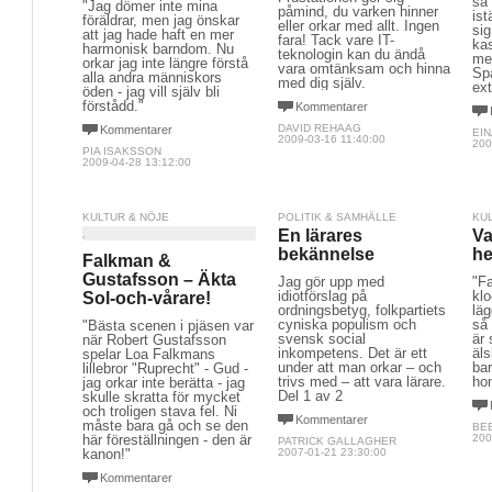
så 
"Jag dömer inte mina
påmind, du varken hinner
ist
föräldrar, men jag önskar
eller orkar med allt. Ingen
si
att jag hade haft en mer
fara! Tack vare IT-
kas
harmonisk barndom. Nu
teknologin kan du ändå
me
orkar jag inte längre förstå
vara omtänksam och hinna
Sp
alla andra människors
med dig själv.
ext
öden - jag vill själv bli
förstådd."
Kommentarer
DAVID REHAAG
Kommentarer
EI
2009-03-16 11:40:00
200
PIA ISAKSSON
2009-04-28 13:12:00
KULTUR & NÖJE
POLITIK & SAMHÄLLE
KU
En lärares
Va
bekännelse
he
Falkman &
Gustafsson – Äkta
Jag gör upp med
"Fa
idiotförslag på
klo
Sol-och-vårare!
ordningsbetyg, folkpartiets
läg
cyniska populism och
så 
"Bästa scenen i pjäsen var
svensk social
är
när Robert Gustafsson
inkompetens. Det är ett
äls
spelar Loa Falkmans
under att man orkar – och
ba
lillebror "Ruprecht" - Gud -
trivs med – att vara lärare.
hon
jag orkar inte berätta - jag
Del 1 av 2
skulle skratta för mycket
och troligen stava fel. Ni
Kommentarer
måste bara gå och se den
BE
här föreställningen - den är
200
PATRICK GALLAGHER
kanon!"
2007-01-21 23:30:00
Kommentarer