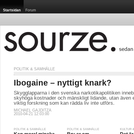
Startsidan
Forum
POLITIK & SAMHÄLLE
Startsidan
Ibogaine – nyttigt knark?
Skygglapparna i den svenska narkotikapolitiken inneb
skyhöga kostnader och mänskligt lidande, utan även en
viktig forskning som kan rädda liv inte utförs.
Jag har und
MICHAEL GAJDITZA
medicinska
2010-04-21 12:03:00
svettning, i
POLITIK & SAMHÄLLE
POLITIK & SAMHÄLLE
KULTUR 