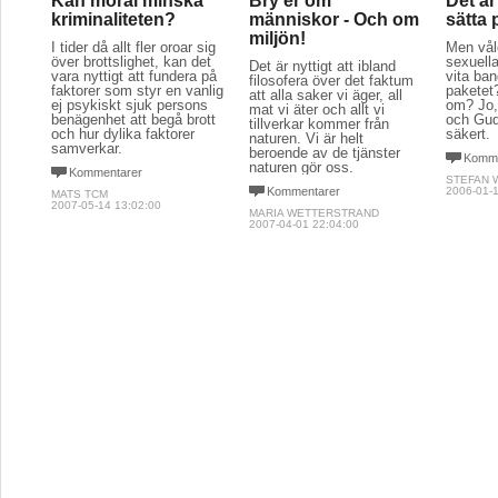
Kan moral minska
Bry er om
Det är 
kriminaliteten?
människor - Och om
sätta
miljön!
I tider då allt fler oroar sig
Men vål
över brottslighet, kan det
sexuell
Det är nyttigt att ibland
vara nyttigt att fundera på
vita ba
filosofera över det faktum
faktorer som styr en vanlig
paketet
att alla saker vi äger, all
ej psykiskt sjuk persons
om? Jo,
mat vi äter och allt vi
benägenhet att begå brott
och Gud
tillverkar kommer från
och hur dylika faktorer
säkert.
naturen. Vi är helt
samverkar.
beroende av de tjänster
Komme
naturen gör oss.
Kommentarer
STEFAN 
Kommentarer
2006-01-1
MATS TCM
2007-05-14 13:02:00
MARIA WETTERSTRAND
2007-04-01 22:04:00