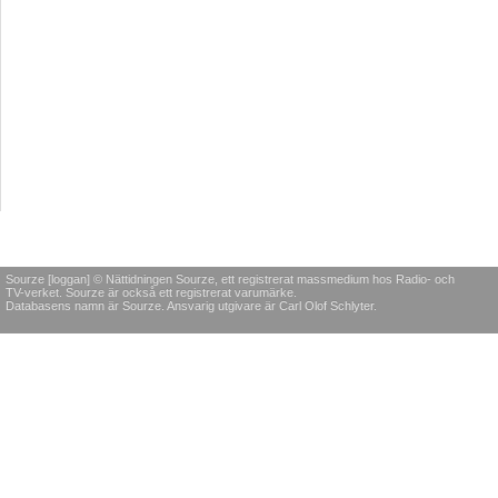
Sourze [loggan] © Nättidningen Sourze, ett registrerat massmedium hos Radio- och
TV-verket. Sourze är också ett registrerat varumärke.
Databasens namn är Sourze. Ansvarig utgivare är Carl Olof Schlyter.