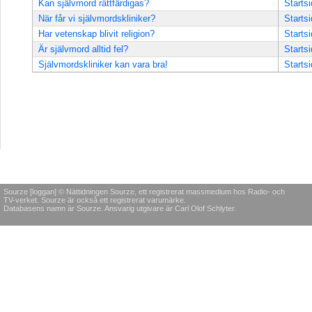
Kan självmord rättfärdigas?
Starts
När får vi självmordskliniker?
Starts
Har vetenskap blivit religion?
Starts
Är självmord alltid fel?
Starts
Självmordskliniker kan vara bra!
Starts
Sourze [loggan] © Nättidningen Sourze, ett registrerat massmedium hos Radio- och
TV-verket. Sourze är också ett registrerat varumärke.
Databasens namn är Sourze. Ansvarig utgivare är Carl Olof Schlyter.