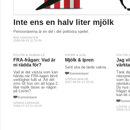
Inte ens en halv liter mjölk
Pensionärerna är en del i det politiska spelet.
ÅKE ASKENSTEN
2009-09-16 11:53:00
POLITIK & SAMHÄLLE
KROPP & SJÄL
POLITIK
FRA-frågan: Vad är
Mjölk & Ipren
Jag vil
ni rädda för?
värkta
Sent ska de lärde vakna.
Vad är det värsta som kan
Tänk di
Kommentarer
hända när FRA-lagen blivit
nässpra
verklighet fullt ut. Att ditt
STEFAN WHILDE
som du k
2007-08-06 21:35:00
sms till frun om att köpa 2
näsduka
liter mjölk läses av någon
Du nya 
på Lovön?
frågan ä
kan bli 
Kommentarer
Komme
GÖRAN LARSSON
2008-07-20 01:32:00
LOUISE 
2006-10-2