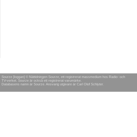
Sourze [loggan] © Nättidningen Sourze, ett registrerat massmedium hos Radio- och
TV-verket. Sourze är också ett registrerat varumärke.
Databasens namn är Sourze. Ansvarig utgivare är Carl Olof Schlyter.