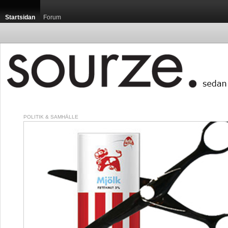
Startsidan
Forum
POLITIK & SAMHÄLLE