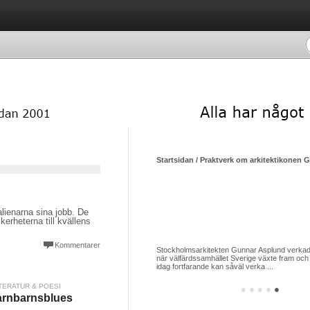
Startsidan / Praktverk om arkitektikonen 
alienarna sina jobb. De
kerheterna till kvällens
Kommentarer
Stockholmsarkitekten Gunnar Asplund verkade
när välfärdssamhället Sverige växte fram och 
idag fortfarande kan såväl verka ...
TERATUR & POESI
●
●
●
●
●
rnbarnsblues