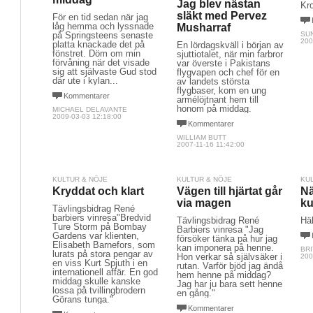
Jag blev nästan
Kro
släkt med Pervez
För en tid sedan när jag
låg hemma och lyssnade
Musharraf
på Springsteens senaste
SU
200
platta knackade det på
En lördagskväll i början av
fönstret. Döm om min
sjuttiotalet, när min farbror
förvåning när det visade
var överste i Pakistans
sig att självaste Gud stod
flygvapen och chef för en
där ute i kylan...
av landets största
flygbaser, kom en ung
Kommentarer
armélöjtnant hem till
honom på middag.
MICHAEL DELAVANTE
2009-03-03 12:18:00
Kommentarer
WILLIAM BUTT
2007-11-16 11:42:00
KULTUR & NÖJE
KULTUR & NÖJE
KU
Kryddat och klart
Vägen till hjärtat går
Nä
via magen
ku
Tävlingsbidrag René
barbiers vinresa"Bredvid
Tävlingsbidrag René
Häl
Ture Storm på Bombay
Barbiers vinresa "Jag
Gardens var klienten,
försöker tänka på hur jag
Elisabeth Barnefors, som
kan imponera på henne.
BRI
lurats på stora pengar av
Hon verkar så självsäker i
200
en viss Kurt Spjuth i en
rutan. Varför bjöd jag ändå
internationell affär. En god
hem henne på middag?
middag skulle kanske
Jag har ju bara sett henne
lossa på tvillingbrodern
en gång."
Görans tunga."
Kommentarer