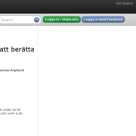
Om Sourze
Logga in / skapa anv.
Logga in med Facebook
Gunnar Asplund - mycket intressant läsning
 under en tid
vars verk vi än