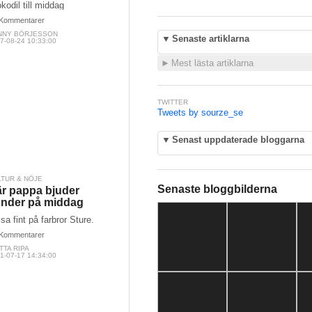
kodil till middag
Kommentarer
NNY BÖRJESSON
▼
Senaste artiklarna
7-08-24 10:33:00
►
Mest lästa artiklarna
TWITTER
Tweets by sourze_se
▼
Senast uppdaterade bloggarna
LTUR & NÖJE
Senaste bloggbilderna
r pappa bjuder
nder på middag
sa fint på farbror Sture.
Kommentarer
TTA RIPA
1-07-17 14:34:00