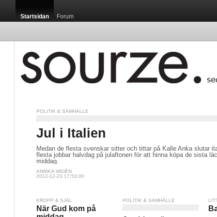
Startsidan
Forum
POLITIK & SAMHÄLLE
Jul i Italien
Medan de flesta svenskar sitter och tittar på Kalle Anka slutar it
flesta jobbar halvdag på julaftonen för att hinna köpa de sista läc
middag.
ANNIKA WIDÉN
2012-12-23 17:53:00
KROPP & SJÄL
POLITIK & SAMHÄLLE
LIT
När Gud kom på
Ba
middag