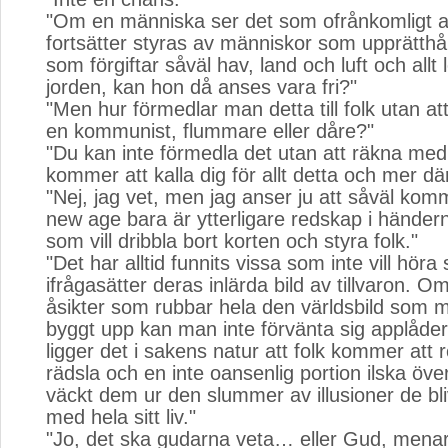
"Om en människa ser det som ofrånkomligt at
fortsätter styras av människor som upprätthål
som förgiftar såväl hav, land och luft och allt
jorden, kan hon då anses vara fri?"
"Men hur förmedlar man detta till folk utan att 
en kommunist, flummare eller dåre?"
"Du kan inte förmedla det utan att räkna med 
kommer att kalla dig för allt detta och mer därt
"Nej, jag vet, men jag anser ju att såväl k
new age bara är ytterligare redskap i händern
som vill dribbla bort korten och styra folk."
"Det har alltid funnits vissa som inte vill hör
ifrågasätter deras inlärda bild av tillvaron. 
åsikter som rubbar hela den världsbild som 
byggt upp kan man inte förvänta sig applåde
ligger det i sakens natur att folk kommer att
rädsla och en inte oansenlig portion ilska öve
väckt dem ur den slummer av illusioner de bl
med hela sitt liv."
"Jo, det ska gudarna veta… eller Gud, menar