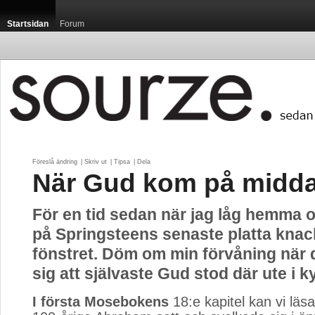
Startsidan
Forum
Föreslå ändring
| 
Skriv ut
| 
Tipsa
| 
Dela
När Gud kom på midd
För en tid sedan när jag låg hemma 
på Springsteens senaste platta knac
fönstret. Döm om min förvåning när 
sig att självaste Gud stod där ute i ky
I första Mosebokens
18:e kapitel kan vi läs