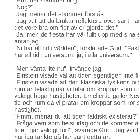
"Hm, det stämmer nog."
"Nog?"
"Jag menar det stämmer förstås."
"Jag vet att du brukar reflektera över sånt hä
det vore bra om fler av er gjorde det."
"Ja, men de flesta har väl fullt upp med sina 
antar jag."
"Ni har all tid i världen", förklarade Gud. "Fak
har all tid i universum, ja, i alla universum."
"Men vänta lite nu", invände jag.
"Einstein visade väl att tiden egentligen inte f
"Einstein visade att den klassiska fysikens bil
rum är felaktig när vi talar om kroppar som r
väldigt höga hastigheter. Emellertid gäller N
tid och rum då vi pratar om kroppar som rör s
hastighet."
”Hmm, menar du att tiden faktiskt existerar?"
"Fråga vem som helst idag och de kommer at
tiden går väldigt fort", svarade Gud. Jag var 
när jag tänkte på hur sant detta är.