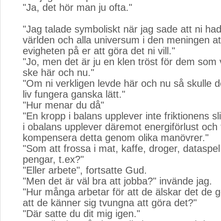
"Ja, det hör man ju ofta."
"Jag talade symboliskt när jag sade att ni hade 
världen och alla universum i den meningen att
evigheten på er att göra det ni vill."
"Jo, men det är ju en klen tröst för dem som vi
ske här och nu."
"Om ni verkligen levde här och nu så skulle d
liv fungera ganska lätt."
"Hur menar du då"
"En kropp i balans upplever inte friktionens s
i obalans upplever däremot energiförlust och
kompensera detta genom olika manövrer."
"Som att frossa i mat, kaffe, droger, dataspel
pengar, t.ex?"
"Eller arbete", fortsatte Gud.
"Men det är väl bra att jobba?" invände jag.
"Hur många arbetar för att de älskar det de 
att de känner sig tvungna att göra det?"
"Där satte du dit mig igen."