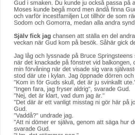
Gud i smaken. Du kunde ju också passa på at
Moses kunde begå mord men ändå finna Gud
och varför incestfamiljen Lot tillhör de som 
Sodom och Gomorra, medan alla andra synd
Själv fick jag
chansen att ställa en del andra
veckan när Gud kom på besök. Såhär gick det 
Jag låg och lyssnade på Bruce Springsteens 
när det knackade på fönstret vid balkongen
min förvåning när det visade sig vara själva
stod där ute i kylan. Jag öppnade dörren och
"Kom in för Guds skull, det är ju svinkallt ute.
"Ingen fara, jag fryser aldrig", svarade Gud.
"Nej, det är klart, vad dum jag är."
"Det där är ett vanligt misstag ni gör här på 
Gud.
"Vaddå?" undrade jag.
"Att ni dömer er själva, genom att säga hur 
svarade Gud.