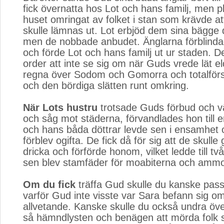
fick övernatta hos Lot och hans familj, men pl
huset omringat av folket i stan som krävde at
skulle lämnas ut. Lot erbjöd dem sina bägge dö
men de nobbade anbudet. Änglarna förblinda
och förde Lot och hans familj ut ur staden. D
order att inte se sig om när Guds vrede lät e
regna över Sodom och Gomorra och totalförs
och den bördiga slätten runt omkring.
När Lots hustru
trotsade Guds förbud och v
och såg mot städerna, förvandlades hon till e
och hans båda döttrar levde sen i ensamhet 
förblev ogifta. De fick då för sig att de skulle 
dricka och förförde honom, vilket ledde till t
sen blev stamfäder för moabiterna och ammo
Om du fick
träffa Gud skulle du kanske passa
varför Gud inte visste var Sara befann sig o
allvetande. Kanske skulle du också undra öve
så hämndlysten och benägen att mörda folk s