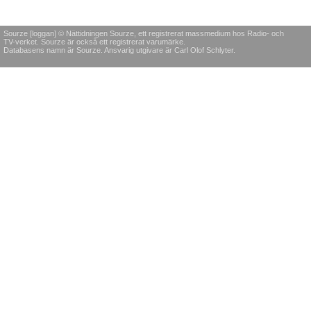
Sourze [loggan] © Nättidningen Sourze, ett registrerat massmedium hos Radio- och
TV-verket. Sourze är också ett registrerat varumärke.
Databasens namn är Sourze. Ansvarig utgivare är Carl Olof Schlyter.