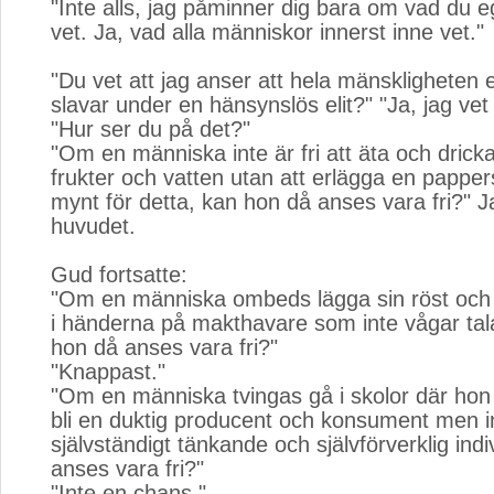
"Inte alls, jag påminner dig bara om vad du e
vet. Ja, vad alla människor innerst inne vet."
"Du vet att jag anser att hela mänskligheten 
slavar under en hänsynslös elit?" "Ja, jag vet j
"Hur ser du på det?"
"Om en människa inte är fri att äta och drick
frukter och vatten utan att erlägga en pappers
mynt för detta, kan hon då anses vara fri?" 
huvudet.
Gud fortsatte:
"Om en människa ombeds lägga sin röst och s
i händerna på makthavare som inte vågar tal
hon då anses vara fri?"
"Knappast."
"Om en människa tvingas gå i skolor där hon f
bli en duktig producent och konsument men int
självständigt tänkande och självförverklig ind
anses vara fri?"
"Inte en chans."