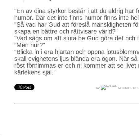
"En av dina styrkor består i att du aldrig har f
humor. Där det inte finns humor finns inte hel
"Så vad har Gud att föreslå mänskligheten för
skapa en bättre och rättvisare värld?"
"Vad sägs om att sluta be Gud göra det och fi
"Men hur?"
"Blicka in i era hjärtan och öppna lotusblomm
skall evighetens ljus blända era ögon. När så 
röst förnimmas er och ni kommer att se livet 
kärlekens själ."
AV
MICHAEL DE