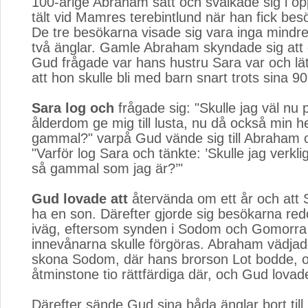
100-årige Abraham satt och svalkade sig i öppn
tält vid Mamres terebintlund när han fick bes
De tre besökarna visade sig vara inga mindr
två änglar. Gamle Abraham skyndade sig att du
Gud frågade var hans hustru Sara var och l
att hon skulle bli med barn snart trots sina 90
Sara log och
frågade sig: "Skulle jag väl nu 
ålderdom ge mig till lusta, nu då också min h
gammal?" varpå Gud vände sig till Abraham 
"Varför log Sara och tänkte: ’Skulle jag verkl
så gammal som jag är?’"
Gud lovade att
återvända om ett år och att S
ha en son. Därefter gjorde sig besökarna redo
iväg, eftersom synden i Sodom och Gomorra v
innevånarna skulle förgöras. Abraham vädjade 
skona Sodom, där hans brorson Lot bodde, 
åtminstone tio rättfärdiga där, och Gud lovade
Därefter sände Gud sina båda änglar bort til