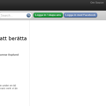
Om Sourze
Logga in / skapa anv.
Logga in med Facebook
Gunnar Asplund - mycket intressant läsning
 under en tid
vars verk vi än