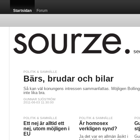
Startsidan
Forum
POLITIK & SAMHÄLLE
Startsidan / H
Bärs, brudar och bilar
Så kan väl konungens intressen sammanfattas. Möjligen Bollinge
inte lika bra.
GUNNAR SJÖSTRÖM
2011-06-03 11:30:00
Jag har under s
medicinska ter
POLITIK & SAMHÄLLE
POLITIK & SAMHÄLLE
PO
svettning, i mitt
Ett nej är alltid ett
Är homosex
Gu
nej, utom möjligen i
verkligen synd?
st
EU
Ja det var en allmän åsikt i
Gu