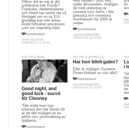
hela världen i stort sett,
gra
Vilken del av nej är det
under årtusenden, möjligen
en 
politikerna inte förstår?
då med undantag av
si
Frankrike, Nederländerna
vanorna som fanns i den
och Irland har röstat nej så
grekiska och romerska
förslaget om en ny EU-
överklassen för 2000 år
grundlag kan inte antas.
MA
sedan.
200
Ändå fortsätter processen
som om ingenting hänt.
Kommentarer
Kommentarer
JAN BRUNNEGÅRD
2008-01-05 10:16:00
HANS NILSSON
2008-09-01 12:14:00
KULTUR & NÖJE
POLITIK & SAMHÄLLE
PO
Har hon blivit galen?
Lu
i 
Eller är möjligen Suzanne
Osten klokast av oss alla?
"Al
be
Kommentarer
til
JAN BRUNNEGÅRD
Gaz
2006-01-03 21:18:00
Good night, and
tre
den
good luck - succé
för Clooney
AN
"Det enda man kan
200
kritisera den här filmen för
är att det möjligen är en
alltför stor skönmålning av
hjältarna..."
Kommentarer