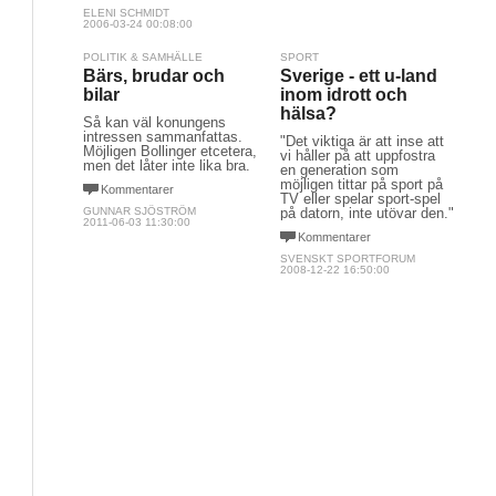
ELENI SCHMIDT
2006-03-24 00:08:00
POLITIK & SAMHÄLLE
SPORT
Bärs, brudar och
Sverige - ett u-land
bilar
inom idrott och
hälsa?
Så kan väl konungens
intressen sammanfattas.
"Det viktiga är att inse att
Möjligen Bollinger etcetera,
vi håller på att uppfostra
men det låter inte lika bra.
en generation som
möjligen tittar på sport på
Kommentarer
TV eller spelar sport-spel
GUNNAR SJÖSTRÖM
på datorn, inte utövar den."
2011-06-03 11:30:00
Kommentarer
SVENSKT SPORTFORUM
2008-12-22 16:50:00