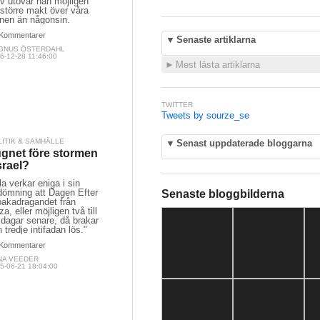
v utövar han möjligen
större makt över våra
nnen än någonsin.
Kommentarer
▼
Senaste artiklarna
GNUS ÖSTERDAHL
6-12-28 11:46:00
►
Mest lästa artiklarna
TWITTER
Tweets by sourze_se
LITIK & SAMHÄLLE
▼
Senast uppdaterade bloggarna
gnet före stormen
Israel?
la verkar eniga i sin
dömning att Dagen Efter
Senaste bloggbilderna
lbakadragandet från
a, eller möjligen två till
 dagar senare, då brakar
 tredje intifadan lös."
Kommentarer
NA VEEDER
5-06-21 18:04:00