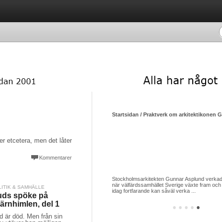
yperhidros – överdriven svettning – ett socialt gissel men hjälp finns att få
Startsidan / Praktverk om arkitektikonen 
r etcetera, men det låter
Kommentarer
törre delen av mitt liv lidit av en åkomma vars
Stockholmsarkitekten Gunnar Asplund verkade
m är Hyperhidros som betyder överdriven
när välfärdssamhället Sverige växte fram och 
LITIK & SAMHÄLLE
 fall armhålorna ...
idag fortfarande kan såväl verka ...
ds spöke på
järnhimlen, del 1
●
●
●
●
●
d är död. Men från sin