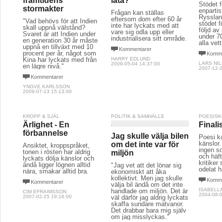
framtidens
lata?
Stödet 
stormakter
enpartist
Frågan kan ställas
Rysslan
eftersom dom efter 60 år
"Vad behövs för att Indien
stödet f
inte har lyckats med att
skall uppnå välstånd?
följd a
vare sig odla upp eller
Svaret är att Indien under
under 70
industrialisera sitt område.
en generation 30 år måste
alla vet
uppnå en tillväxt med 10
Kommentarer
procent per år, något som
Komme
Kina har lyckats med från
HARRY EDLUND
LARS NI
2009-05-04 14:37:00
en lägre nivå."
2007-12-2
Kommentarer
YNGVE KARLSSON
2009-07-13 15:13:00
KROPP & SJÄL
POLITIK & SAMHÄLLE
POESIS
Ärlighet - En
Finalis
förbannelse
Jag skulle välja bilen
Poesi k
känslor.
om det inte var för
Ansiktet, kroppspråket,
ingen s
tonen i rösten har aldrig
miljön
och häft
lyckats dölja känslor och
kritiker
ändå ligger lögnen alltid
"Jag vet att det lönar sig
odelat 
nära, smakar alltid bra.
ekonomiskt att åka
kollektivt. Men jag skulle
Komme
Kommentarer
välja bil ändå om det inte
ISABELL
handlade om miljön. Det är
CIM EFRAIMSSON
2004-08-0
2007-02-25 19:16:00
väl därför jag aldrig lyckats
skaffa sundare matvanor.
Det drabbar bara mig själv
om jag misslyckas."