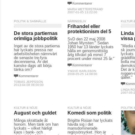
Kommentarer
MARIA WETTERSTRAND
2007-01-05 13:22:00
POLITIK & SAMHÄLLE
NÄRINGSLIV
KULTUR 
Frihandel eller
protektionism del 5
De stora partiernas
Linda
orimliga jobbpolitik
vissa 
SvD den 22 maj 2008
Johan Myrsten:" Sedan
Inget av de stora partierna
"Media 
1950 har 13 länder lyckats
har lyckats pressa ner
sk journ
hålla en genomsnittslig
arbetslösheten nämnvärt
lyckats 
årlg tillväxt på minst 7
de senaste tre-fyra
gräddfil
procent under minst 25 år."
decennierna. Är det
bolla m
kanske dags att börja
Kommentarer
demokra
tänka om?
Det är k
YNGVE KARLSSON
ryggen-
2008-05-25 14:08:00
Kommentarer
gäller."
TOBIAS JEPPSSON
Komme
2013-04-08 08:00:00
LINDA R
2007-05-2
KULTUR & NÖJE
KULTUR & NÖJE
POLITIK
August och guldet
Komedi som politik
Många skrattade åt
Brigitte Roüan har lyckats
honom. Men tänk om han
hävda sig i det
lyckats – vilket härligt
mansdominerade
kaos i bank- och
regissörsyrket. Hon är