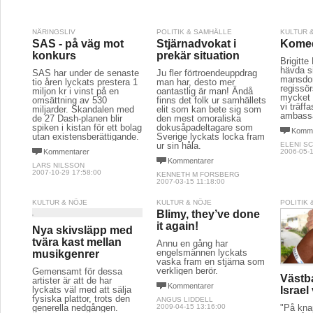
NÄRINGSLIV
POLITIK & SAMHÄLLE
KULTUR 
SAS - på väg mot
Stjärnadvokat i
Komed
konkurs
prekär situation
Brigitte
hävda si
SAS har under de senaste
Ju fler förtroendeuppdrag
mansdo
tio åren lyckats prestera 1
man har, desto mer
regissör
miljon kr i vinst på en
oantastlig är man! Ändå
mycket a
omsättning av 530
finns det folk ur samhällets
vi träff
miljarder. Skandalen med
elit som kan bete sig som
ambassa
de 27 Dash-planen blir
den mest omoraliska
spiken i kistan för ett bolag
dokusåpadeltagare som
Komme
utan existensberättigande.
Sverige lyckats locka fram
ur sin håla.
ELENI S
Kommentarer
2006-05-1
Kommentarer
LARS NILSSON
2007-10-29 17:58:00
KENNETH M FORSBERG
2007-03-15 11:18:00
KULTUR & NÖJE
KULTUR & NÖJE
POLITIK
Blimy, they’ve done
it again!
Nya skivsläpp med
tvära kast mellan
Ännu en gång har
engelsmännen lyckats
musikgenrer
vaska fram en stjärna som
verkligen berör.
Gemensamt för dessa
Västb
artister är att de har
Kommentarer
lyckats väl med att sälja
Israel 
fysiska plattor, trots den
ANGUS LIDDELL
generella nedgången.
2009-04-15 13:16:00
"På knap