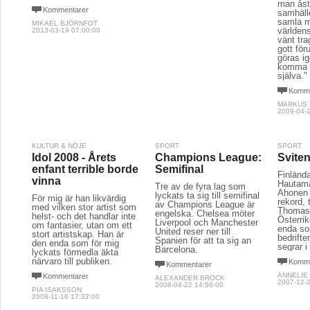
man åst
Kommentarer
samhäll
samla m
MIKAEL BJÖRNFOT
världens
2013-03-19 07:00:00
vänt tra
gott för
göras i
komma i
själva."
Komme
MARKUS 
2009-04-1
KULTUR & NÖJE
SPORT
SPORT
Idol 2008 - Årets
Champions League:
Svite
enfant terrible borde
Semifinal
Finländ
vinna
Hautamä
Tre av de fyra lag som
Ahonen 
lyckats ta sig till semifinal
För mig är han likvärdig
rekord,
av Champions League är
med vilken stor artist som
Thomas 
engelska. Chelsea möter
helst- och det handlar inte
Österrik
Liverpool och Manchester
om fantasier, utan om ett
enda so
United reser ner till
stort artistskap. Han är
bedrifte
Spanien för att ta sig an
den enda som för mig
segrar i
Barcelona.
lyckats förmedla äkta
närvaro till publiken.
Komme
Kommentarer
ANNELIE
Kommentarer
ALEXANDER BROCK
2007-12-2
2008-04-22 14:56:00
PIA ISAKSSON
2008-11-16 17:32:00