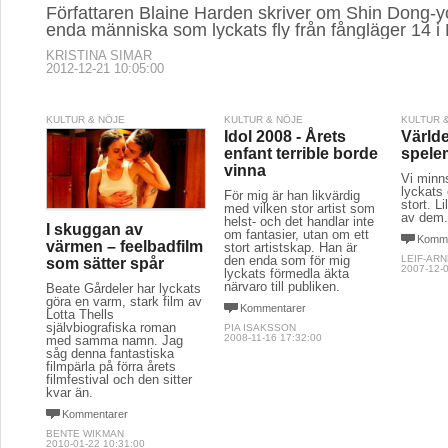
Författaren Blaine Harden skriver om Shin Dong-y
enda människa som lyckats fly från fångläger 14 i
KRISTINA SIMAR
2012-12-21 10:05:00
KULTUR & NÖJE
KULTUR & NÖJE
KULTUR 
Idol 2008 - Årets
Världe
enfant terrible borde
spele
vinna
Vi minn
lyckats 
För mig är han likvärdig
stort. Li
med vilken stor artist som
av dem
helst- och det handlar inte
I skuggan av
om fantasier, utan om ett
Komme
värmen – feelbadfilm
stort artistskap. Han är
den enda som för mig
LEIF-AR
som sätter spår
2007-12-0
lyckats förmedla äkta
närvaro till publiken.
Beate Gårdeler har lyckats
göra en varm, stark film av
Kommentarer
Lotta Thells
självbiografiska roman
PIA ISAKSSON
2008-11-16 17:32:00
med samma namn. Jag
såg denna fantastiska
filmpärla på förra årets
filmfestival och den sitter
kvar än.
Kommentarer
BENTE WIKMAN
2010-01-22 10:31:00