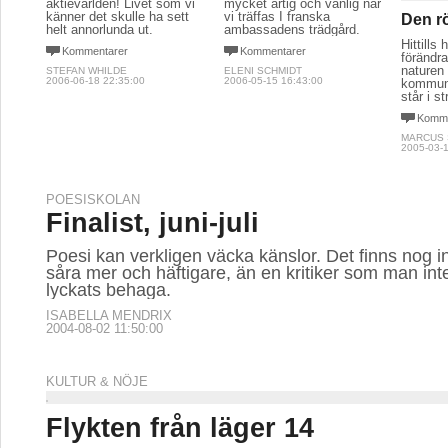
aktievärlden! Livet som vi
mycket artig och vänlig när
känner det skulle ha sett
vi träffas I franska
Den r
helt annorlunda ut.
ambassadens trädgård.
Hittills
Kommentarer
Kommentarer
förändr
naturen
STEFAN WHILDE
ELENI SCHMIDT
2006-06-18 22:35:00
2006-05-15 16:43:00
kommun
står i s
Komme
MARCUS
2005-03-1
POESISKOLAN
Finalist, juni-juli
Poesi kan verkligen väcka känslor. Det finns nog 
såra mer och häftigare, än en kritiker som man int
lyckats behaga.
ISABELLA MENDRIX
2004-08-02 11:50:00
KULTUR & NÖJE
Flykten från läger 14