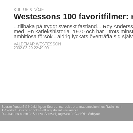
KULTUR & NÖJE
Westessons 100 favoritfilmer: 
...tillbaka på tryggt svenskt fastland... Roy Ander
med "En kärlekshistoria" 1970 och har - trots mins
ambitiösa försök - aldrig lyckats överträffa sig själv 
VALDEMAR WESTESSON
2002-03-29 22:49:00
Sourze [loggan] © Nättidningen Sourze, ett registrerat massmedium hos Radio- och
TV-verket. Sourze är också ett registrerat varumärke.
Databasens namn är Sourze. Ansvarig utgivare är Carl Olof Schlyter.