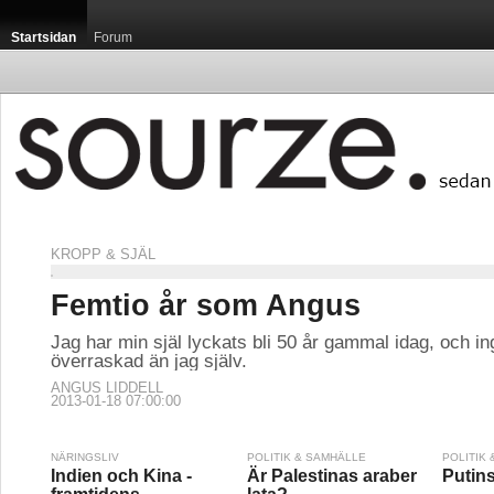
Startsidan
Forum
KROPP & SJÄL
Femtio år som Angus
Jag har min själ lyckats bli 50 år gammal idag, och i
överraskad än jag själv.
ANGUS LIDDELL
2013-01-18 07:00:00
NÄRINGSLIV
POLITIK & SAMHÄLLE
POLITIK
Indien och Kina -
Är Palestinas araber
Putins