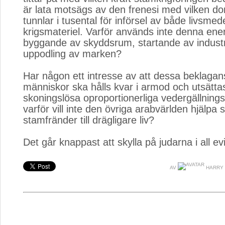
är lata motsägs av den frenesi med vilken d
tunnlar i tusental för införsel av både livsmed
krigsmateriel. Varför används inte denna ener
byggande av skyddsrum, startande av industr
uppodling av marken?
Har någon ett intresse av att dessa beklaga
människor ska hålls kvar i armod och utsättas
skoningslösa oproportionerliga vedergällning
varför vill inte den övriga arabvärlden hjälpa 
stamfränder till drägligare liv?
Det går knappast att skylla på judarna i all ev
AV
HARRY 