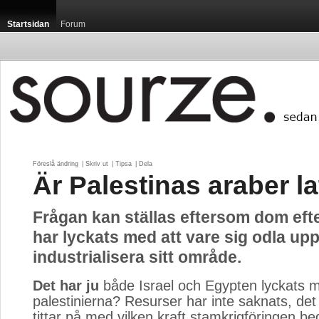
Startsidan
Forum
Föreslå ändring
| 
Skriv ut
| 
Tipsa
| 
Dela
Är Palestinas araber l
Frågan kan ställas eftersom dom efte
har lyckats med att vare sig odla upp
industrialisera sitt område.
Det har ju
både Israel och Egypten lyckats me
palestinierna? Resurser har inte saknats, d
tittar på med vilken kraft stamkrigföringen bed