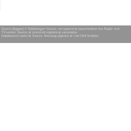
Sourze [loggan] © Nättidningen Sourze, ett registrerat massmedium hos Radio- och
TV-verket. Sourze är också ett registrerat varumärke.
Databasens namn är Sourze. Ansvarig utgivare är Carl Olof Schlyter.