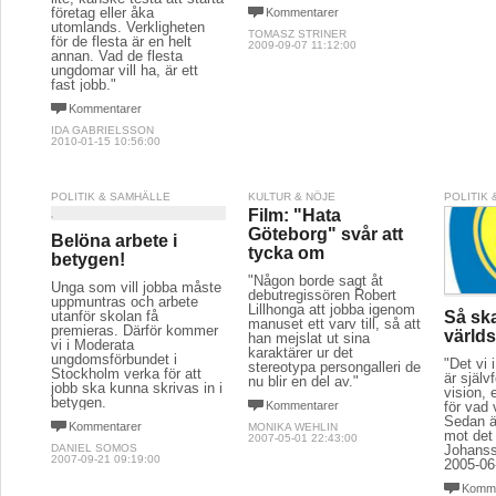
företag eller åka
Kommentarer
utomlands. Verkligheten
TOMASZ STRINER
för de flesta är en helt
2009-09-07 11:12:00
annan. Vad de flesta
ungdomar vill ha, är ett
fast jobb."
Kommentarer
IDA GABRIELSSON
2010-01-15 10:56:00
POLITIK & SAMHÄLLE
KULTUR & NÖJE
POLITIK
Film: "Hata
Göteborg" svår att
Belöna arbete i
tycka om
betygen!
"Någon borde sagt åt
Unga som vill jobba måste
debutregissören Robert
uppmuntras och arbete
Lillhonga att jobba igenom
utanför skolan få
Så ska
manuset ett varv till, så att
premieras. Därför kommer
värld
han mejslat ut sina
vi i Moderata
karaktärer ur det
ungdomsförbundet i
"Det vi 
stereotypa persongalleri de
Stockholm verka för att
är själv
nu blir en del av."
jobb ska kunna skrivas in i
vision,
betygen.
Kommentarer
för vad 
Sedan är
Kommentarer
MONIKA WEHLIN
mot det
2007-05-01 22:43:00
DANIEL SOMOS
Johanss
2007-09-21 09:19:00
2005-06
Komme