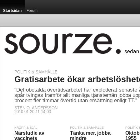
Startsidan
Forum
POLITIK & SAMHÄLLE
Gratisarbete ökar arbetslöshe
"Det obetalda övertidsarbetet har exploderat senaste å
spår tvingas framför allt manliga tjänstemän jobba u
procent fler timmar övertid utan ersättning enligt TT."
STEN O. ANDERSSON
2010-01-20 11:14:00
KROPP & SJÄL
POLITIK & SAMHÄLLE
POLITIK
Närstudie av
Tänka mer, jobba
Oktob
vaccinets
mindre
1955