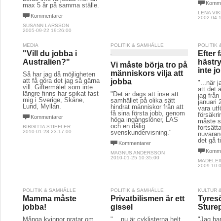
Komme
max 5 år på samma ställe.
LENA VI
Kommentarer
2002-04-1
SUSANN LARSSON
2005-09-22 19:26:00
MEDIA
POLITIK & SAMHÄLLE
POLITIK
"Vill du jobba i
Efter f
Australien?"
hästr
Vi måste börja tro på
inte j
människors vilja att
Så har jag då möjligheten
att få göra det jag så gärna
jobba
"...när 
vill. Giftermålet som inte
att det 
längre finns har spikat fast
"Det är dags att inse att
jag frå
mig i Sverige, Skåne,
samhället på olika sätt
januari
Lund, Myllan.
hindrat människor från att
vara utf
få sina första jobb, genom
försäkr
Kommentarer
höga ingångslöner, LAS
måste sö
och en dålig
BIRGITTA STIEFLER
fortsätt
2010-01-28 23:17:00
svenskundervisning."
nuvaran
det gå ti
Kommentarer
Komme
MAGNUS ANDERSSON
2010-01-25 10:35:00
MADELEI
2009-10-0
POLITIK & SAMHÄLLE
POLITIK & SAMHÄLLE
KULTUR 
Mamma måste
Privatbilismen är ett
Tyresö
jobba!
gissel
Sture
Många kvinnor pratar om
"... nu är cyklisterna helt
"Jag har