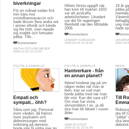
biverkningar
Hitlers första uppgift när
18 år g
han kom till makten 1933
jobba p
För en månad sedan fick
var att avskaffa
mentals
min kära mor
arbetslösheten. Likadant
Vänersb
svininfluensavaccin och
var det för regeringen
behaglig
hade liksom flera andra ont
Reinfeldt när den tillträdde
ung man,
i armen efteråt och kände
2006
hade spr
sig lite trött, men repade
sig snabbt och fortsatte
Kommentarer
Komme
jobba. Tills...
LENNART KARLSSON
JAN BRU
Kommentarer
2009-06-29 10:16:00
2005-10-0
ANITHA ÖSTLUND MEIJER
2009-12-03 12:13:00
POLITIK & SAMHÄLLE
POLITIK & SAMHÄLLE
MEDIA
Hantverkare - från
en annan planet?
Ibland funderar jag på om
någon redan när man är
liten, kan se vad man
borde jobba med när man
Empati och
Till 
blir stor. Kan det vara så?
Om man har stora
sympati... öhh?
Emmas
skrivproblem t ex, ja då
ska man bli läkare i vuxen
Såna som jag. Personal
Robinso
ålder.
inom vården, då främst
dra till
inom psykiatrin och
"jobba
Kommentarer
äldreomsorgen med
ska lans
inriktning på demens,
debutsk
ANNA BYSTEDT
2004-10-31 23:51:00
borde inte få jobba mer än