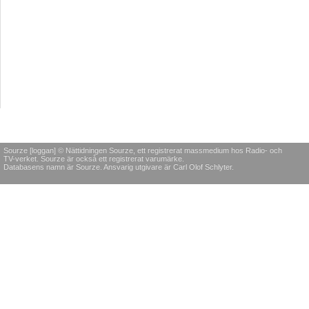
Sourze [loggan] © Nättidningen Sourze, ett registrerat massmedium hos Radio- och
TV-verket. Sourze är också ett registrerat varumärke.
Databasens namn är Sourze. Ansvarig utgivare är Carl Olof Schlyter.