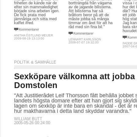
friheten de kände när de
bortträngda från vägarna
vissa i
efter sin mammaledighet
av de jagande bilisterna.
hur det 
började sina arbeten igen.
Att bilisterna har så
där? Hu
De fick prata med
bråttom beror på att de
ett jobb
jämnåriga och sitta med
måste jobba så många
hög stat
kaffet ifred.
timmar om året för att ha
Jag kan
råd med sin fina bil."
bara sk
Kommentarer
huvudet
Kommentarer
ANITHA ÖSTLUND MEIJER
Komme
2009-08-19 13:13:00
LENNART KARLSSON
2009-07-07 19:32:00
FADDE D
2007-04-0
POLITIK & SAMHÄLLE
Sexköpare välkomna att jobba 
Domstolen
"Att Justitierådet Leif Thorsson fått behålla jobbet
landets högsta domare efter att han gjort sig skyldig
lagen om sexköp är inte bara en skandal - det är 
hur makthavarna i detta land skyddar varandra."
WILLIAM BUTT
2005-05-26 00:24:00