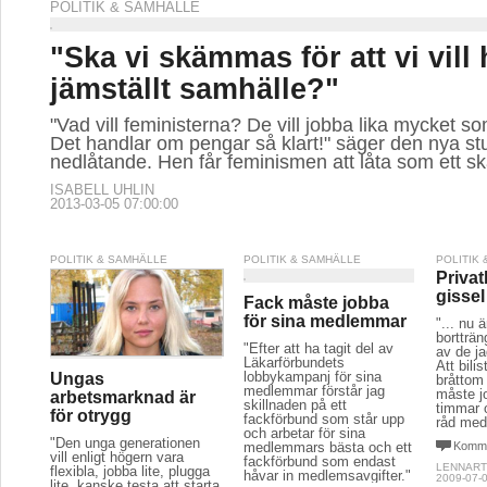
POLITIK & SAMHÄLLE
"Ska vi skämmas för att vi vill 
jämställt samhälle?"
"Vad vill feministerna? De vill jobba lika mycket 
Det handlar om pengar så klart!" säger den nya s
nedlåtande. Hen får feminismen att låta som ett s
ISABELL UHLIN
2013-03-05 07:00:00
POLITIK & SAMHÄLLE
POLITIK & SAMHÄLLE
POLITIK
Privat
gissel
Fack måste jobba
för sina medlemmar
"... nu 
bortträ
"Efter att ha tagit del av
av de ja
Läkarförbundets
Att bili
lobbykampanj för sina
Ungas
bråttom 
medlemmar förstår jag
måste j
arbetsmarknad är
skillnaden på ett
timmar o
för otrygg
fackförbund som står upp
råd med 
och arbetar för sina
"Den unga generationen
medlemmars bästa och ett
Komme
vill enligt högern vara
fackförbund som endast
LENNART
flexibla, jobba lite, plugga
håvar in medlemsavgifter."
2009-07-0
lite, kanske testa att starta