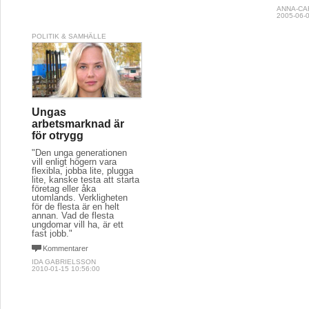
ANNA-CA
2005-06-0
POLITIK & SAMHÄLLE
Ungas
arbetsmarknad är
för otrygg
"Den unga generationen
vill enligt högern vara
flexibla, jobba lite, plugga
lite, kanske testa att starta
företag eller åka
utomlands. Verkligheten
för de flesta är en helt
annan. Vad de flesta
ungdomar vill ha, är ett
fast jobb."
Kommentarer
IDA GABRIELSSON
2010-01-15 10:56:00