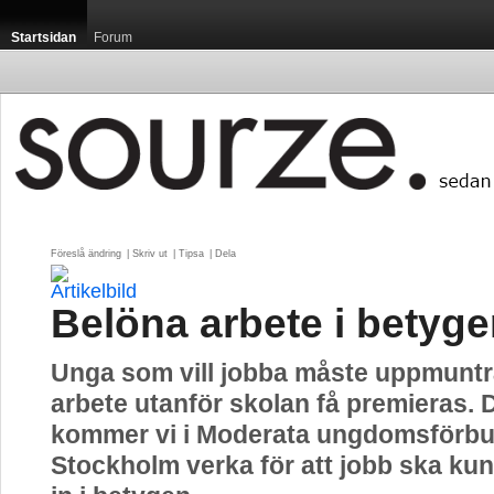
Startsidan
Forum
Föreslå ändring
| 
Skriv ut
| 
Tipsa
| 
Dela
Belöna arbete i betyge
Unga som vill jobba måste uppmunt
arbete utanför skolan få premieras. 
kommer vi i Moderata ungdomsförbu
Stockholm verka för att jobb ska ku