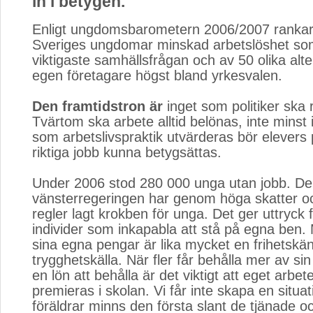
in i betygen.
Enligt ungdomsbarometern 2006/2007 rankar
Sveriges ungdomar minskad arbetslöshet so
viktigaste samhällsfrågan och av 50 olika alt
egen företagare högst bland yrkesvalen.
Den framtidstron är
inget som politiker ska r
Tvärtom ska arbete alltid belönas, inte minst 
som arbetslivspraktik utvärderas bör elevers 
riktiga jobb kunna betygsättas.
Under 2006 stod 280 000 unga utan jobb. Den
vänsterregeringen har genom höga skatter oc
regler lagt krokben för unga. Det ger uttryck 
individer som inkapabla att stå på egna ben. 
sina egna pengar är lika mycket en frihetskä
trygghetskälla. När fler får behålla mer av sin 
en lön att behålla är det viktigt att eget arbe
premieras i skolan. Vi får inte skapa en situa
föräldrar minns den första slant de tjänade o