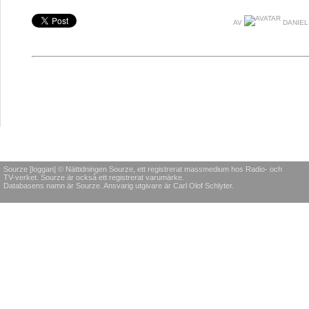
AV
DANIEL
Sourze [loggan] © Nättidningen Sourze, ett registrerat massmedium hos Radio- och
TV-verket. Sourze är också ett registrerat varumärke.
Databasens namn är Sourze. Ansvarig utgivare är Carl Olof Schlyter.