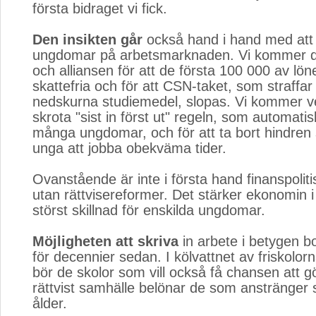
första bidraget vi fick.
Den insikten går
också hand i hand med att u
ungdomar på arbetsmarknaden. Vi kommer dr
och alliansen för att de första 100 000 av lö
skattefria och för att CSN-taket, som straffa
nedskurna studiemedel, slopas. Vi kommer ve
skrota "sist in först ut" regeln, som automati
många ungdomar, och för att ta bort hindren
unga att jobba obekväma tider.
Ovanstående är inte i första hand finanspolit
utan rättvisereformer. Det stärker ekonomin i
störst skillnad för enskilda ungdomar.
Möjligheten att skriva
in arbete i betygen bo
för decennier sedan. I kölvattnet av friskolor
bör de skolor som vill också få chansen att gö
rättvist samhälle belönar de som anstränger s
ålder.