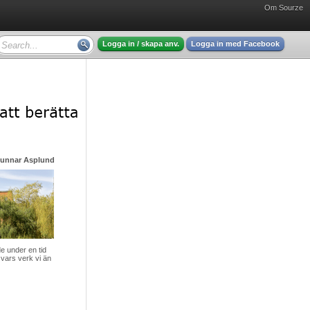
Om Sourze
Logga in / skapa anv.
Logga in med Facebook
Gunnar Asplund - mycket intressant läsning
 under en tid
vars verk vi än