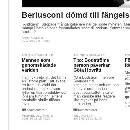
Berlusconi dömd till fängels
"Äntligen!", utropade många italienare när de hörde nyheten. Me
många i befolkningen förvandlades snart till tvekan. Kommer han
straffet?
ANNIKA WIDÉN
2012-10-29 07:00:00
POLITIK & SAMHÄLLE
POLITIK & SAMHÄLLE
PO
Mannen som
Tito: Bodströms
Fö
genomskådade
person påverkar
fö
världen
Göta Hovrätt
Med
i 
Han fick veta att det fanns
"Om Bodström inte vore
Ste
en "större plan"; att skapa
Sveriges f.d.
för
en framtida värld där
justitieminister och om han
gru
endast människor som
inte var ordförande i
av
fyller en klart produktiv och
Justitieutskottet, skulle
lönsam funktion i elitens
man kanske inte reagera
samhälle skulle tillåtas
lika mycket på hans
leva.
uttalanden..."
ÅK
200
Kommentarer
Kommentarer
MICHAEL DELAVANTE
WILLIAM BUTT
2008-10-18 18:45:00
2008-09-13 19:51:00