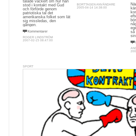
talade vackert om hur han
När
stod i kontakt med Gud
BORTTAGEN ANVÄNDARE
2005-04-14 14:38:00
kä
och förförde genom
ko
patriotiska tal det
ef
amerikanska folket som lät
bö
sig missledas, den
nå
gången.
ege
Kommentarer
så
sin
ROGER LINDSTRÖM
2007-02-15 08:47:00
AN
200
SPORT