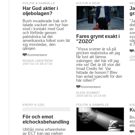
POLITIK & SAMHÄLLE
KULTUR & NÖJE
ME
Har Gud aktier i
Ja
oljebolagen?
gr
Bush invaderade Irak och
"J
talade vackert om hur han
dot
stod i kontakt med Gud
av
och förförde genom
som
Fares grymt exakt i
patriotiska tal det
sva
amerikanska folket som lät
någ
"ZOZO"
sig missledas, den
4.
gången.
"Vissa scener är så på
pricken realistiska att jag
Kommentarer
får lust att lämna
LE
200
salongen; det här vill jag
ROGER LINDSTRÖM
2007-02-15 08:47:00
inte se! Det är till stor del
Imad Credis fel. Var
hittade de honom? Blev
han avlad speciellt för den
här rollen?"
Kommentarer
ELENI SCHMIDT
2005-09-02 10:16:00
KROPP & SJÄL
POLITIK & SAMHÄLLE
KU
K
För och emot
Bru
ess
elchocksbehandling
el
Utifrån mina erfarenheter
av ECT kan jag varken