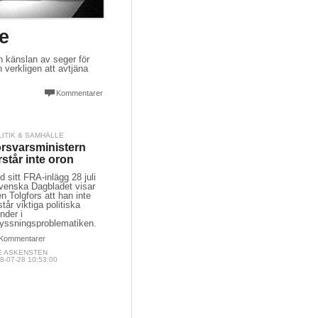
e
n känslan av seger för
 verkligen att avtjäna
Kommentarer
LITIK & SAMHÄLLE
rsvarsministern
rstår inte oron
 sitt FRA-inlägg 28 juli
Svenska Dagbladet visar
n Tolgfors att han inte
står viktiga politiska
nder i
lyssningsproblematiken.
Kommentarer
E ASKENSTEN
8-07-28 10:53:00