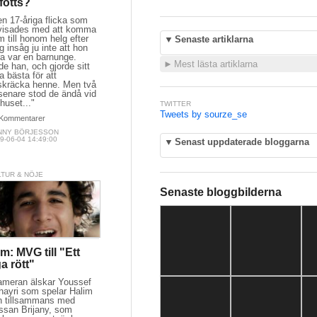
 fötts?
n 17-åriga flicka som
visades med att komma
 till honom helg efter
▼
Senaste artiklarna
g insåg ju inte att hon
ra var en barnunge.
►
Mest lästa artiklarna
e han, och gjorde sitt
ra bästa för att
skräcka henne. Men två
senare stod de ändå vid
huset..."
TWITTER
Tweets by sourze_se
Kommentarer
NNY BÖRJESSON
9-06-04 14:49:00
▼
Senast uppdaterade bloggarna
LTUR & NÖJE
Senaste bloggbilderna
lm: MVG till "Ett
a rött"
ameran älskar Youssef
hayri som spelar Halim
h tillsammans med
ssan Brijany, som