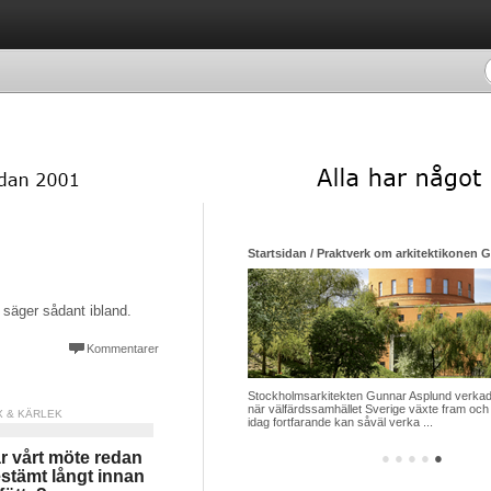
Startsidan / Praktverk om arkitektikonen 
 säger sådant ibland.
Kommentarer
Stockholmsarkitekten Gunnar Asplund verkade
när välfärdssamhället Sverige växte fram och 
X & KÄRLEK
idag fortfarande kan såväl verka ...
r vårt möte redan
●
●
●
●
●
stämt långt innan