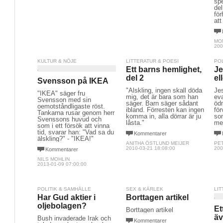
sp
del
för
att
MO
200
KULTUR & NÖJE
LITTERATUR & POESI
PO
Ett barns hemlighet,
Je
del 2
el
Svensson på IKEA
"Älskling, ingen skall döda
Jes
"IKEA" säger fru
mig, det är bara som han
eva
Svensson med sin
säger. Barn säger sådant
ödm
oemotståndligaste röst.
ibland. Förresten kan ingen
för
Tankarna rusar genom herr
komma in, alla dörrar är ju
som
Svenssons huvud och
låsta."
me
som i ett försök att vinna
tid, svarar han: "Vad sa du
Kommentarer
älskling?" - "IKEA!"
ANITHA ÖSTLUND MEIJER
PE
2010-03-21 18:08:00
200
Kommentarer
NILS MOHLIN
2013-01-09 07:00:00
POLITIK & SAMHÄLLE
SEX & KÄRLEK
LIT
Har Gud aktier i
Borttagen artikel
oljebolagen?
Et
Borttagen artikel
äv
Bush invaderade Irak och
Kommentarer