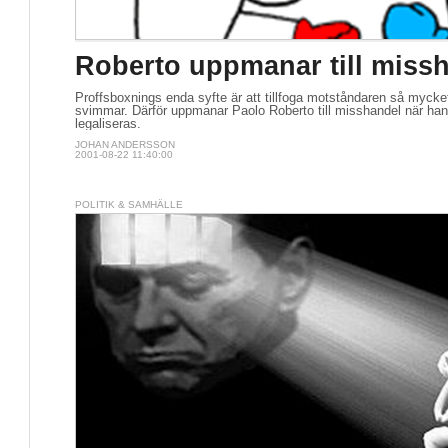
Roberto uppmanar till miss
Proffsboxnings enda syfte är att tillfoga motståndaren så mycke
svimmar. Därför uppmanar Paolo Roberto till misshandel när han
legaliseras.
JOHAN ANDERSSON
2001-08-22 11:40:00
POLITIK & SAMHÄLLE