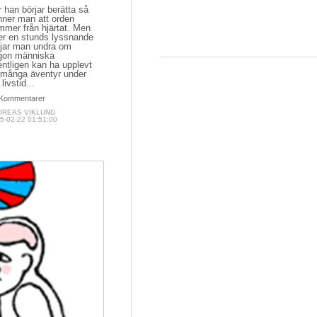
 han börjar berätta så
nner man att orden
mmer från hjärtat. Men
ter en stunds lyssnande
rjar man undra om
gon människa
ntligen kan ha upplevt
 många äventyr under
 livstid...
Kommentarer
DREAS VIKLUND
5-02-22 01:51:00