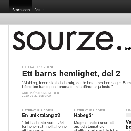
Startsidan
Forum
LITTERATUR & POESI
Ett barns hemlighet, del 2
"Älskling, ingen skall döda mig, det är bara som han säger. Barn
Förresten kan ingen komma in, alla dörrar är ju låsta."
ANITHA ÖSTLUND MEIJER
2010-03-21 18:08:00
LITTERATUR & POESI
LITTERATUR & POESI
SE
En unik talang #2
Habegär
Va
"Det hade inte varit svårt
Magnus hade i snart ett
för honom att inbilla henne
års tid stannat vid
be
att han var en
skyltfönstret med de tuffa