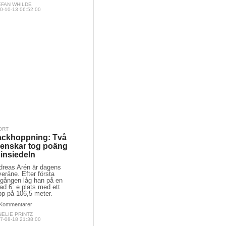
EFAN WHILDE
0-10-13 06:52:00
ORT
ckhoppning: Två
enskar tog poäng
Einsiedeln
dreas Arén är dagens
eräne. Efter första
gången låg han på en
ad 6: e plats med ett
pp på 106,5 meter.
Kommentarer
ELIE PRINTZ
7-08-18 21:38:00