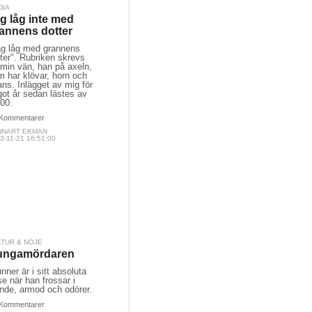
DIA
g låg inte med
annens dotter
ag låg med grannens
ter". Rubriken skrevs
 min vän, han på axeln,
 har klövar, horn och
ns. Inlägget av mig för
ot år sedan lästes av
700.
Kommentarer
NNART EKMAN
3-11-21 16:51:00
LTUR & NÖJE
ungamördaren
nner är i sitt absoluta
e när han frossar i
ände, armod och odörer.
Kommentarer