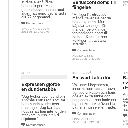
avråda eller tillråda
Berlusconi dömd till
ST
behandlingen. Mina
201
fängelse
minnesluckor han ha med
åldern att göra. Jag är trots
"Äntligen!", utropade
allt 77 år gammal.
många italienare när de
hörde nyheten. Men
Kommentarer
känslan av seger för
YNGVE KARLSSON
många i befolkningen
2013-03-13 07:00:00
förvandlades snart till
tvekan. Kommer han
verkligen att avtjäna
straffet?
Kommentarer
ANNIKA WIDÉN
2012-10-29 07:00:00
MEDIA
KROPP & SJÄL
SP
En svart katts död
Ba
sv
Expressen gjorde
Väl uppe i lägenheten,
i 
innan vi lade oss att sova,
en dundertabbe
ägnade vi katten och hans
An
öde en extra tanke och
"Jag tycker även synd om
suv
hoppades att han hade det
Thomas Mattsson som får
om
bra nu. Vi tänkte även lite
bära hundhuvudet över
del
på hans husse eller matte.
misstaget. Jag kan bara
ho
hoppas att han inte för den
Kommentarer
stackars journalisten till
giljotinen."
LINA DAHLGREN
ANN
2008-10-31 09:52:00
200
Kommentarer