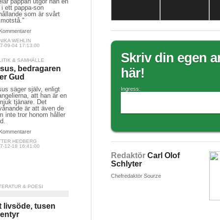
elar pappan utgör han en
 i ett pappa-son
hållande som är svårt
 motstå."
Kommentarer
NIKA WEHLIN
7-09-04 17:13:00
Skriv din egen ar
LITIK & SAMHÄLLE
sus, bedragaren
här!
ler Gud
us säger själv, enligt
Ingress:
ngelierna, att han är en
juk tjänare. Det
vånande är att även de
 inte tror honom håller
d.
Kommentarer
TTER HEDBERG
7-12-18 16:41:00
Redaktör
Carl Olof
Schlyter
Chefredaktör Sourze
TERATUR & POESI
t livsöde, tusen
entyr