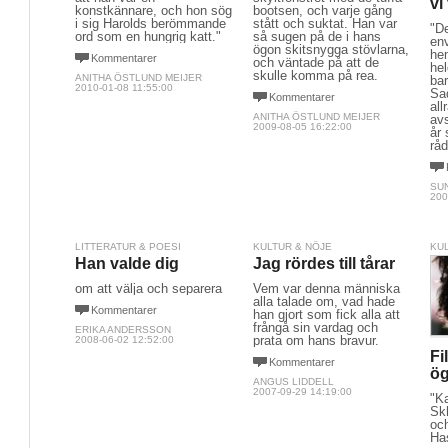
vi
konstkännare, och hon sög
bootsen, och varje gång
i sig Harolds berömmande
stått och suktat. Han var
"De
ord som en hungrig katt."
så sugen på de i hans
en
ögon skitsnygga stövlarna,
hem
Kommentarer
och väntade på att de
hel
skulle komma på rea.
ANITHA ÖSTLUND MEIJER
ba
2010-01-08 11:55:00
Sad
Kommentarer
all
ANITHA ÖSTLUND MEIJER
av
2009-08-05 16:22:00
år 
råd
SU
200
LITTERATUR & POESI
KULTUR & NÖJE
KU
Han valde dig
Jag rördes till tårar
om att välja och separera
Vem var denna människa
alla talade om, vad hade
Kommentarer
han gjort som fick alla att
frångå sin vardag och
ERIKA ANDERSSON
prata om hans bravur.
2008-06-02 12:52:00
Fi
Kommentarer
ög
ANGUS LIDDELL
2007-09-29 14:19:00
"K
Sk
oc
Ha