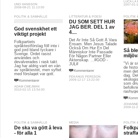
LUCA LA
UNO HANSSON
2007-01-1
2008-08-21 11:13:00
POLITIK & SAMHÄLLE
LITTERATUR & POESI
POLITIK
DU SOM SETT HUR
JAG BER. DEL 1 av
God svenskhet ett
4....
viktigt projekt
Det Är Inte Så Gott Å Vara
Folkpartiets
Ensam. Men Jesus Talade
språktestförslag föll inte i
Också Om Hur En Del
god jord bland tyckare i
Så bl
Människor Inte Passade
Sverige. Ordet rasist
miljöv
För Någon Partner Eller
användes och
Äktenskap. ...#GOD -
devalverades i rask takt.
"Vi är 
JUL#
Jag har aldrig varit en vän
de hist
av språktestet, men syftet
Kommentarer
men det 
med förslaget var gott.
dag. Det
PEKANUS PERSSON
ekologi
2009-12-17 13:22:00
Kommentarer
som driv
ADAM CWEJMAN
befolkn
2010-02-15 13:54:00
rashygie
Komme
JOHANN
2009-11-2
POLITIK & SAMHÄLLE
MEDIA
POLITIK
De ska va gött å leva
Folkpar
- för alla 1
straff