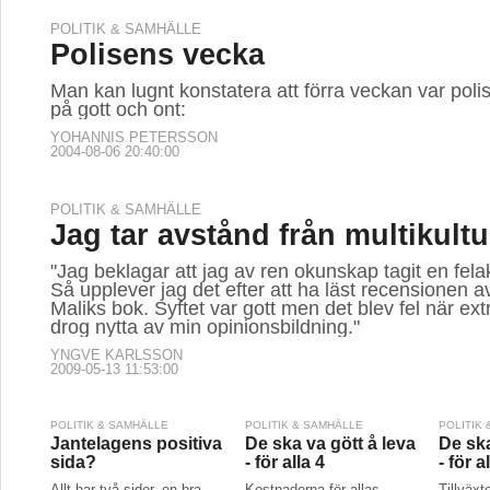
POLITIK & SAMHÄLLE
Polisens vecka
Man kan lugnt konstatera att förra veckan var pol
på gott och ont:
YOHANNIS PETERSSON
2004-08-06 20:40:00
POLITIK & SAMHÄLLE
Jag tar avstånd från multikult
"Jag beklagar att jag av ren okunskap tagit en felak
Så upplever jag det efter att ha läst recensionen 
Maliks bok. Syftet var gott men det blev fel när ex
drog nytta av min opinionsbildning."
YNGVE KARLSSON
2009-05-13 11:53:00
POLITIK & SAMHÄLLE
POLITIK & SAMHÄLLE
POLITIK
Jantelagens positiva
De ska va gött å leva
De ska
sida?
- för alla 4
- för a
Allt har två sidor, en bra
Kostnaderna för allas
Tillväxt