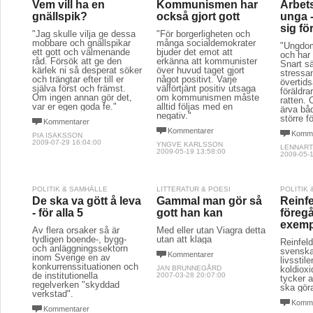
Vem vill ha en
Kommunismen har
Arbet
gnällspik?
också gjort gott
unga -
sig fö
"Jag skulle vilja ge dessa
"För borgerligheten och
mobbare och gnällspikar
många socialdemokrater
"Ungdom
ett gott och välmenande
bjuder det emot att
och har 
råd. Försök att ge den
erkänna att kommunister
Snart s
kärlek ni så desperat söker
över huvud taget gjort
stressa
och trängtar efter till er
något positivt. Varje
övertid
själva först och främst.
välförtjänt positiv utsaga
föräldr
Om ingen annan gör det,
om kommunismen måste
ratten. 
var er egen goda fe."
alltid följas med en
ärva bå
negativ."
större 
Kommentarer
Kommentarer
Komme
PIA ISAKSSON
2009-07-29 16:04:00
YNGVE KARLSSON
LENNART
2009-05-19 13:58:00
2009-05-1
POLITIK & SAMHÄLLE
LITTERATUR & POESI
POLITIK
De ska va gött å leva
Gammal man gör så
Reinfel
- för alla 5
gott han kan
föreg
exemp
Av flera orsaker så är
Med eller utan Viagra detta
tydligen boende-, bygg-
utan att klaga
Reinfeldt
och anläggningssektorn
svenska
Kommentarer
inom Sverige en av
livsstil
konkurrenssituationen och
JAN BRUNNEGÅRD
koldiox
de institutionella
2007-03-28 20:07:00
tycker a
regelverken "skyddad
ska göra
verkstad".
Komme
Kommentarer