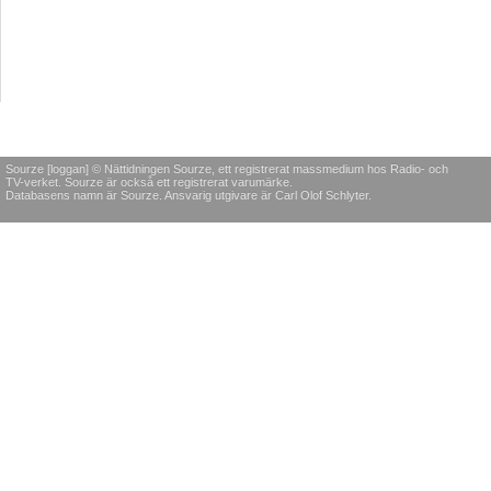
Sourze [loggan] © Nättidningen Sourze, ett registrerat massmedium hos Radio- och
TV-verket. Sourze är också ett registrerat varumärke.
Databasens namn är Sourze. Ansvarig utgivare är Carl Olof Schlyter.