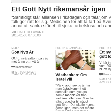
Ett Gott Nytt rikemansår igen
"Samtidigt står alliansen i riksdagen och talar om v
folk gör rätt för sig. Medicinen för att få fart på Sv
annat att sänka stödet till sjuka, arbetslösa och an
MICHAEL DELAVANTE
2013-01-03 07:00:00
MEDIA
POLITIK & SAMHÄLLE
POLITIK
Gott Nytt År
Ett nyt
gott fö
00.40, nyårsafton, på väg
mot ännu ett nytt år.
Vi får 
vars 20
Kommentarer
bli ett n
BIRGITTA STIEFLER
2009-12-31 01:44:00
Komme
Västbanken: Om
Israel vill
MARIA S
2007-01-1
"På knappt sextio år har
man åstadkommit ett
samhälle som lyckats
samla människor från
världens alla hörn. Man har
vänt tragedier till något
gott förut. Det skulle kunna
göras igen, men det måste