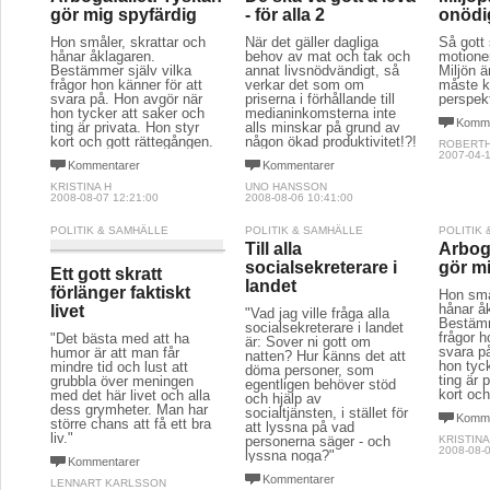
gör mig spyfärdig
- för alla 2
onödi
Hon småler, skrattar och
När det gäller dagliga
Så gott
hånar åklagaren.
behov av mat och tak och
motioner
Bestämmer själv vilka
annat livsnödvändigt, så
Miljön ä
frågor hon känner för att
verkar det som om
måste k
svara på. Hon avgör när
priserna i förhållande till
perspekt
hon tycker att saker och
medianinkomsterna inte
Komme
ting är privata. Hon styr
alls minskar på grund av
kort och gott rättegången.
någon ökad produktivitet!?!
ROBERT
2007-04-1
Kommentarer
Kommentarer
KRISTINA H
UNO HANSSON
2008-08-07 12:21:00
2008-08-06 10:41:00
POLITIK & SAMHÄLLE
POLITIK & SAMHÄLLE
POLITIK
Till alla
Arbog
socialsekreterare i
gör m
Ett gott skratt
landet
förlänger faktiskt
Hon små
hånar å
livet
"Vad jag ville fråga alla
Bestämm
socialsekreterare i landet
frågor h
"Det bästa med att ha
är: Sover ni gott om
svara p
humor är att man får
natten? Hur känns det att
hon tyc
mindre tid och lust att
döma personer, som
ting är 
grubbla över meningen
egentligen behöver stöd
kort och
med det här livet och alla
och hjälp av
dess grymheter. Man har
socialtjänsten, i stället för
Komme
större chans att få ett bra
att lyssna på vad
liv."
personerna säger - och
KRISTINA
2008-08-0
lyssna noga?"
Kommentarer
Kommentarer
LENNART KARLSSON