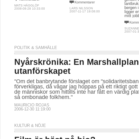
Kommentarer
lantbru
MATS HÄGGLÖF
bergen i
LARS NILSSON
2008-08-28 10:33:00
ligger e
2007-11-17 19:08:00
mitt jobb
Komme
SUZANNE
2007-01-3
POLITIK & SAMHÄLLE
Nyårskrönika: En Marshallpla
utanförskapet
"Om det banbrytande förslaget om "solidaritetsban
förverkligas, då vågar jag hoppas på ett riktigt gott 
de människor som hittills inte har fått en värdig pla
så ombonade folkhem."
MAURICIO ROJAS
2006-12-30 11:19:00
KULTUR & NÖJE