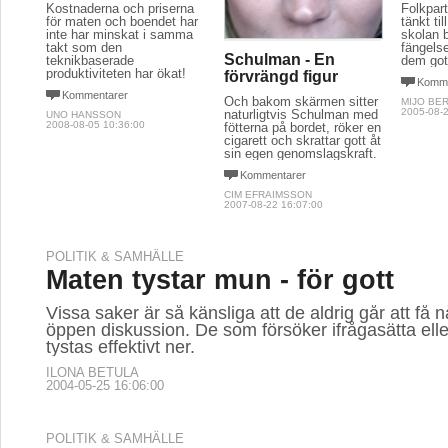
Kostnaderna och priserna
Folkpar
för maten och boendet har
tänkt ti
inte har minskat i samma
skolan 
takt som den
fängels
Schulman - En
teknikbaserade
dem got
produktiviteten har ökat!
förvrängd figur
Komme
Kommentarer
Och bakom skärmen sitter
MIJO BE
2005-08-2
naturligtvis Schulman med
UNO HANSSON
2008-08-05 10:36:00
fötterna på bordet, röker en
cigarett och skrattar gott åt
sin egen genomslagskraft.
Kommentarer
CIM EFRAIMSSON
2007-08-22 16:07:00
POLITIK & SAMHÄLLE
Maten tystar mun - för gott
Vissa saker är så känsliga att de aldrig går att få
öppen diskussion. De som försöker ifrågasätta eller
tystas effektivt ner.
ILONA BETULA
2004-05-25 16:06:00
POLITIK & SAMHÄLLE