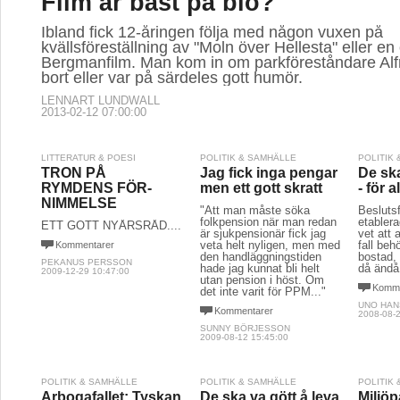
Film är bäst på bio?
Ibland fick 12-åringen följa med någon vuxen på
kvällsföreställning av "Moln över Hellesta" eller en
Bergmanfilm. Man kom in om parkföreståndare Alfr
bort eller var på särdeles gott humör.
LENNART LUNDWALL
2013-02-12 07:00:00
LITTERATUR & POESI
POLITIK & SAMHÄLLE
POLITIK
TRON PÅ
Jag fick inga pengar
De ska
RYMDENS FÖR-
men ett gott skratt
- för a
NIMMELSE
"Att man måste söka
Besluts
folkpension när man redan
etabler
ETT GOTT NYÅRSRÅD....
är sjukpensionär fick jag
vet att 
veta helt nyligen, men med
fall be
Kommentarer
den handläggningstiden
bostad, 
PEKANUS PERSSON
hade jag kunnat bli helt
då ändå
2009-12-29 10:47:00
utan pension i höst. Om
Komme
det inte varit för PPM..."
UNO HA
Kommentarer
2008-08-2
SUNNY BÖRJESSON
2009-08-12 15:45:00
POLITIK & SAMHÄLLE
POLITIK & SAMHÄLLE
POLITIK
Arbogafallet: Tyskan
De ska va gött å leva
Miljöpa