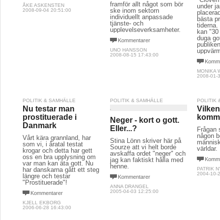
framför allt något som bör
ÅKE ASKENSTEN
under ja
ske inom sektorn
2008-09-04 20:51:00
placerad
individuellt anpassade
bästa p
tjänste- och
tiderna.
upplevelseverksamheter.
kan "30 
duga go
Kommentarer
publike
UNO HANSSON
uppvärm
2008-08-15 17:43:00
Komme
MONIKA 
2008-01-3
POLITIK & SAMHÄLLE
POLITIK & SAMHÄLLE
POLITIK
Nu testar man
Vilken
prostituerade i
komme
Neger - kort o gott.
Danmark
Eller...?
Frågan 
någon be
Vårt kära grannland, har
Stina Lönn skriver här på
människo
som vi, i åratal testat
Sourze att vi helt borde
världar.
krogar och detta har gett
avskaffa ordet "neger" och
oss en bra upplysning om
jag kan faktiskt hålla med
Komme
var man kan äta gott. Nu
henne.
har danskarna gått ett steg
PATRIK 
2004-10-2
längre och testar
Kommentarer
"Prostituerade"!
ANNA DRANGEL
2005-04-03 12:25:00
Kommentarer
KJELL EKBORG
2006-06-28 16:43:00