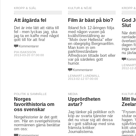
KROPP & SJÄL
KULTUR & NÖJE
KROPP &
Att åtgärda fel
Film är bäst på bio?
God J
Slut
Det är inte lätt att rätta till
Ibland fick 12-åringen följa
fel - men lyckas jag, ska
med någon vuxen på
När dott
jag ta en kaffe med något
kvällsföreställning av
ramlade
gott till för att fira!
"Moln över Hellesta" eller
överlas
en obegriplig Bergmanfilm.
dagen fö
Kommentarer
Man kom in om
inga som
parkföreståndare
PIA ISAKSSON
nu jävlar
Alfredsson tittade bort eller
2013-03-20 07:00:00
var på särdeles gott
Komme
humör.
LENNART
2012-12-2
Kommentarer
LENNART LUNDWALL
2013-02-12 07:00:00
POLITIK & SAMHÄLLE
MEDIA
KULTUR 
Norges
Upprördheten
Mitt l
favorithistoria om
avtar?
Zeela
oss svenskar
Jag tänker på politiker och
"Frysen 
köp av svarta tjänster när
stutar o
Norgehistorier är det gott
det nu visar sig att dessa
hagen. 
om. Här en sverigehistoria
är i gott sällskap med sina
självfö
norrmännen gärna berättar
främsta kritiker:
kött uto
om oss:
Journalisterna.
griskött
genom 
Kommentarer