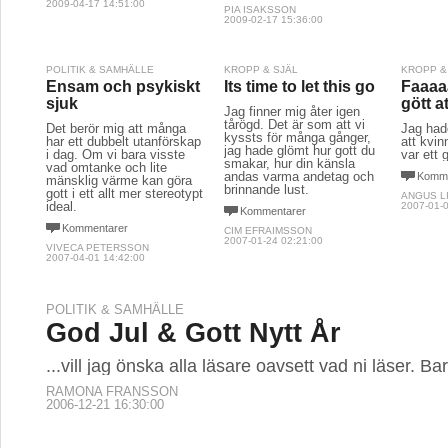
2009-04-17 14:51:00
PIA ISAKSSON
2009-02-17 15:36:00
POLITIK & SAMHÄLLE
KROPP & SJÄL
KROPP &
Ensam och psykiskt
Its time to let this go
Faaaa
sjuk
gött at
Jag finner mig åter igen
tårögd. Det är som att vi
Det berör mig att många
Jag hade
kyssts för många gånger,
har ett dubbelt utanförskap
att kvin
jag hade glömt hur gott du
i dag. Om vi bara visste
var ett 
smakar, hur din känsla
vad omtanke och lite
andas varma andetag och
Komme
mänsklig värme kan göra
brinnande lust.
gott i ett allt mer stereotypt
ANGUS L
ideal.
2007-01-0
Kommentarer
Kommentarer
CIM EFRAIMSSON
2007-01-24 02:21:00
VIVECA PETERSSON
2007-04-01 14:42:00
POLITIK & SAMHÄLLE
God Jul & Gott Nytt År
...vill jag önska alla läsare oavsett vad ni läser. Bar
RAMONA FRANSSON
2006-12-21 16:30:00