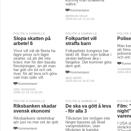
komma ifrån israelerna
själva."
Kommentarer
MARKUS HAILE
2009-04-14 12:12:00
POLITIK & SAMHÄLLE
POLITIK & SAMHÄLLE
POLITIK
Slopa skatten på
Folkpartiet vill
Polis
arbete! 6
straffa barn
Man kan
att förr
Visst vill väl de flesta ha
Folkpartiets kongress har
polisen
lägre priser och lägre
tänkt till. Barn som bråkar i
och ont
skatter, så att det inte
skolan behöver åka i
krävs mer för den basala
fängelse. Det kommer göra
Komme
försörjningen, än att man
dem gott.
har gott om tid och ork
YOHANNI
Kommentarer
2004-08-0
över, för att leva och göra
vad man själv vill.
MIJO BERG
2005-08-24 16:57:00
Kommentarer
UNO HANSSON
2006-12-16 12:32:00
POLITIK & SAMHÄLLE
POLITIK & SAMHÄLLE
KULTUR 
Riksbanken skadar
De ska va gött å leva
Film: 
svensk ekonomi
- för alla 3
night"
varend
Riksbankens räntehökar
Tillväxten bör rimligen inte
gör just nu mer ont än gott.
längre baseras på ökad
I USA s
varuproduktion, utan
skräckö
Kommentarer
tillväxten är kanske
"Cloverf