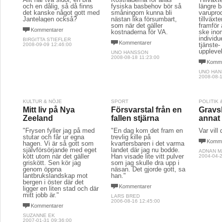
och en dålig, så då finns
fysiska basbehov bör så
längre 
det kanske något gott med
småningom kunna bli
varupro
Jantelagen också?
nästan lika försumbart,
tillväxt
som när det gäller
framför 
Kommentarer
kostnaderna för VA.
ske ino
individu
BIRGITTA STIEFLER
Kommentarer
tjänste-
2008-09-09 12:46:00
uppleve
UNO HANSSON
2008-08-18 11:23:00
Komme
UNO HA
2008-08-1
KULTUR & NÖJE
SPORT
POLITIK
Mitt liv på Nya
Försvarstal från en
Gravs
Zeeland
fallen stjärna
annat
"Frysen fyller jag på med
"En dag kom det fram en
Var vill 
stutar och får ur egna
trevlig kille på
Komme
hagen. Vi är så gott som
kvartersbaren i det varma
självförsörjande med eget
landet där jag nu bodde.
ADNAN M
kött utom när det gäller
Han visade lite vitt pulver
2004-04-2
griskött. Sen kör jag
som jag skulle dra upp i
genom öppna
näsan. Det gjorde gott, sa
lantbrukslandskap mot
han."
bergen i öster där det
Kommentarer
ligger en liten stad och där
mitt jobb är."
LARS BRED
2006-08-16 12:45:00
Kommentarer
SUZANNE EK
2007-01-31 09:36:00