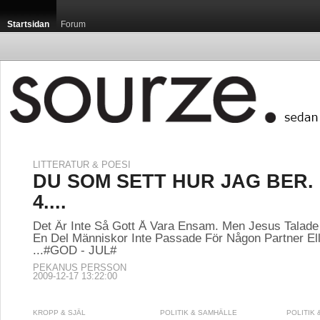
Startsidan
Forum
LITTERATUR & POESI
DU SOM SETT HUR JAG BER. 
4....
Det Är Inte Så Gott Å Vara Ensam. Men Jesus Tala
En Del Människor Inte Passade För Någon Partner El
...#GOD - JUL#
PEKANUS PERSSON
2009-12-17 13:22:00
KROPP & SJÄL
POLITIK & SAMHÄLLE
POLITIK