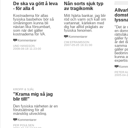
De ska va gött å leva
Nån sorts sjuk typ
- för alla 4
av tragikomik
Allvar
domsto
Kostnaderna för allas
Mitt hjärta bankar, jag blir
fysiska basbehov bör så
röd och varm och kall om
lyssna
småningom kunna bli
vartannat, kärleken med
nästan lika försumbart,
dig har alltid präglats av
"Det är 
som när det gäller
fysiska fenomen.
en doms
kostnaderna för VA.
rättslä
Kommentarer
gäller f
Kommentarer
är det d
CIM EFRAIMSSON
2007-05-05 16:31:00
samma d
UNO HANSSON
2008-08-18 11:23:00
gäller p
bedömni
kunna a
experti
Komme
PETER A
2005-04-1
KROPP & SJÄL
"Krama mig så jag
blir till!"
Den fysiska närheten är en
förutsättning för all
mänsklig utveckling.
Kommentarer
PER POULSEN