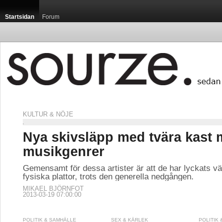
Startsidan
Forum
KULTUR & NÖJE
Nya skivsläpp med tvära kast 
musikgenrer
Gemensamt för dessa artister är att de har lyckats vä
fysiska plattor, trots den generella nedgången.
MIKAEL BJÖRNFOT
2013-03-19 07:00:00
POLITIK & SAMHÄLLE
SEX & KÄRLEK
POLITIK