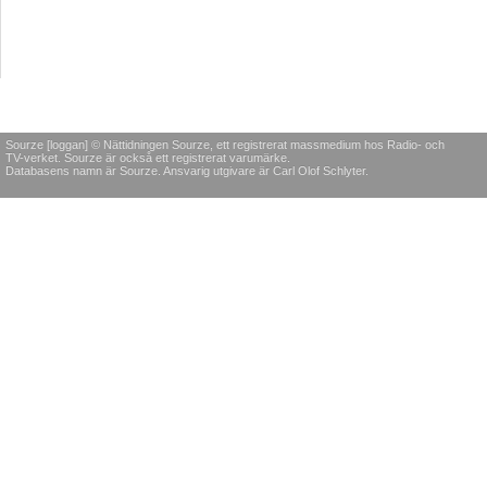
Sourze [loggan] © Nättidningen Sourze, ett registrerat massmedium hos Radio- och
TV-verket. Sourze är också ett registrerat varumärke.
Databasens namn är Sourze. Ansvarig utgivare är Carl Olof Schlyter.