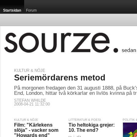
Startsidan
Forum
KULTUR & NÖJE
Seriemördarens metod
På morgonen fredagen den 31 augusti 1888, på Buck’
End, London, hittar två körkarlar en livlös kvinna på t
STEFAN WHILDE
2008-04-21 11:32:00
KULTUR & NÖJE
LITTERATUR & POESI
POLITIK
Film: "Kärlekens
Tio heltokiga grejer:
slöja" - vacker som
10. The end?
"Howards end"