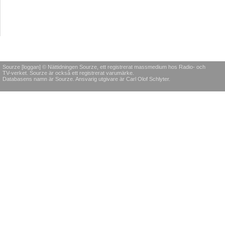
Sourze [loggan] © Nättidningen Sourze, ett registrerat massmedium hos Radio- och
TV-verket. Sourze är också ett registrerat varumärke.
Databasens namn är Sourze. Ansvarig utgivare är Carl Olof Schlyter.