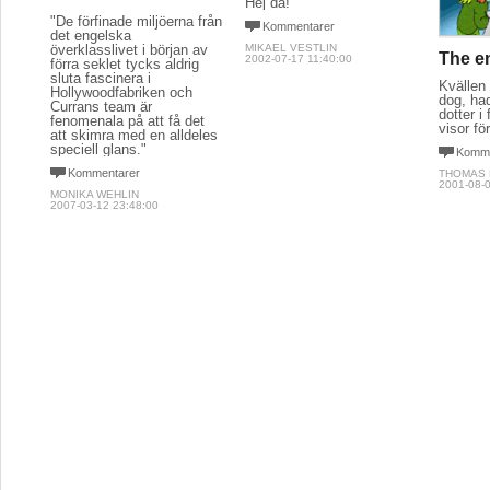
Hej då!
"De förfinade miljöerna från
Kommentarer
det engelska
överklasslivet i början av
MIKAEL VESTLIN
The e
2002-07-17 11:40:00
förra seklet tycks aldrig
sluta fascinera i
Kvällen
Hollywoodfabriken och
dog, had
Currans team är
dotter 
fenomenala på att få det
visor fö
att skimra med en alldeles
speciell glans."
Komme
Kommentarer
THOMAS 
2001-08-0
MONIKA WEHLIN
2007-03-12 23:48:00