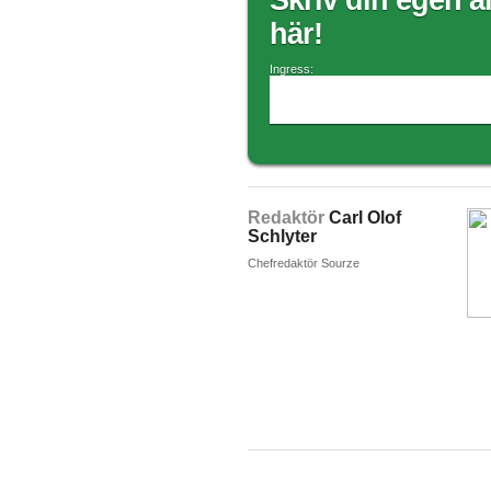
Skriv din egen ar
här!
Ingress:
Redaktör
Carl Olof
Schlyter
Chefredaktör Sourze