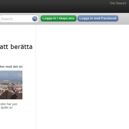
Om Sourze
Logga in / skapa anv.
Logga in med Facebook
den med det stora hjärtat
olen har just
 ljudet av