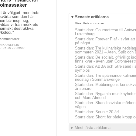
olmassaker
lt är välgjort, men trots
 svärta som den här
▼
Senaste artiklarna
men bär inom sig,
Visa:
Hela sourze.se
yddas vi från mörkrets
namiskt destruktiva
Startsidan
:
Gourmetresa till Antwe
kologi."
Luxemburg
Startsidan
:
Forever Piaf - svårt at
Kommentarer
på något
NIKA WEHLIN
Startsidan
:
Tre kulinariska nedslag
7-05-15 22:29:00
sommaren 2021 – Aten, Split och 
Startsidan
:
De socialt, ofrivilligt is
finns kvar - även utan Corona-restr
Startsidan
:
ABBA och Streisand i 
symbios
Startsidan
:
Tre spännande kulinari
nedslag i Sommarsverige
Startsidan
:
Mobbningens konsekve
år senare
Startsidan
:
Nygamla musiknyheter
och Marc Almond
Startsidan
:
Skandinaviska märken 
vägen
Startsidan
:
Sourze 20 år!
Startsidan
:
Skönt för både kropp o
►
Mest lästa artiklarna