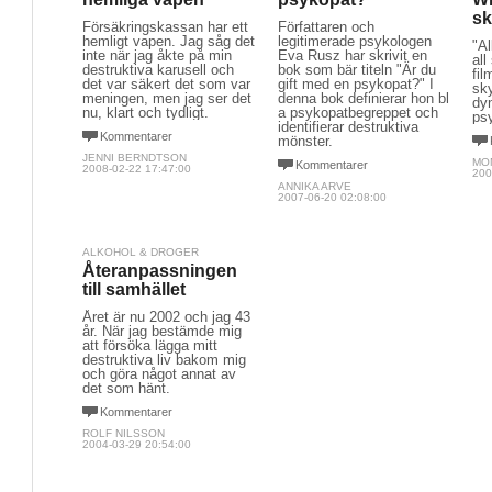
sk
Försäkringskassan har ett
Författaren och
hemligt vapen. Jag såg det
legitimerade psykologen
"Al
inte när jag åkte på min
Eva Rusz har skrivit en
all
destruktiva karusell och
bok som bär titeln "Är du
fil
det var säkert det som var
gift med en psykopat?" I
sk
meningen, men jag ser det
denna bok definierar hon bl
dy
nu, klart och tydligt.
a psykopatbegreppet och
psy
identifierar destruktiva
Kommentarer
mönster.
JENNI BERNDTSON
MO
Kommentarer
2008-02-22 17:47:00
200
ANNIKA ARVE
2007-06-20 02:08:00
ALKOHOL & DROGER
Återanpassningen
till samhället
Året är nu 2002 och jag 43
år. När jag bestämde mig
att försöka lägga mitt
destruktiva liv bakom mig
och göra något annat av
det som hänt.
Kommentarer
ROLF NILSSON
2004-03-29 20:54:00