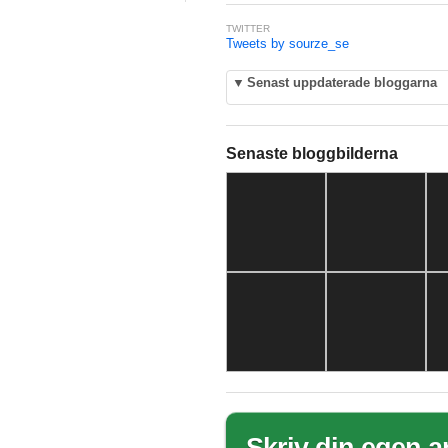
TWITTER
Tweets by sourze_se
▼
Senast uppdaterade bloggarna
Senaste bloggbilderna