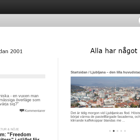
Startsidan / Ljubljana – den lilla huvudsta
nniska - en vuxen man
tsmässiga överläge som
värja sig?"
Kommentarer
Det är tidig morgon vid Ljubljanicas flod. Hösts
börjat värma de pastellfärgade fasaderna, och
klirrande kaffekoppar blandas me ...
LTUR & NÖJE
●
●
●
●
●
lm: "Freedom
iters" i stället för