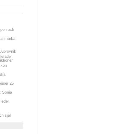
rpen och
t anmärka
Dubrovnik
olerade
iktioner
skön
ska
nser 25
: Sonia
leder
ch själ