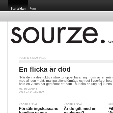
Startsidan
Forum
POLITIK & SAMHÄLLE
En flicka är död
"När denna destruktiva struktur uppenbarar sig i form av en mä
med all den makt, manipulationsförmåga och det livserfarenhe
bara en vuxen har gentemot ett barn - hur ska en ung tjej kunna 
MALIN MICHEA
2013-03-14 15:26:00
KROPP & SJÄL
KROPP & SJÄL
KU
Försäkringskassans
Är du gift med en
Fi
hemliga vapen
psykopat?
Wr