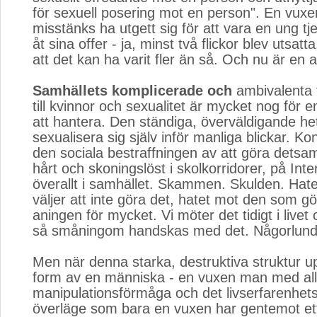
för sexuell posering mot en person". En vu
misstänks ha utgett sig för att vara en ung tj
åt sina offer - ja, minst två flickor blev utsatta
att det kan ha varit fler än så. Och nu är en a
Samhällets komplicerade och
ambivalenta f
till kvinnor och sexualitet är mycket nog för 
att hantera. Den ständiga, överväldigande he
sexualisera sig själv inför manliga blickar. K
den sociala bestraffningen av att göra detsa
hårt och skoningslöst i skolkorridorer, på Int
överallt i samhället. Skammen. Skulden. Ha
väljer att inte göra det, hatet mot den som gö
aningen för mycket. Vi möter det tidigt i livet 
så småningom handskas med det. Någorlund
Men när denna starka, destruktiva struktur u
form av en människa - en vuxen man med all
manipulationsförmåga och det livserfarenhe
överläge som bara en vuxen har gentemot ett