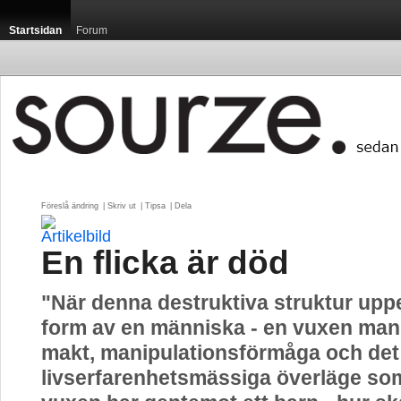
Startsidan
Forum
Föreslå ändring
| 
Skriv ut
| 
Tipsa
| 
Dela
En flicka är död
"När denna destruktiva struktur uppe
form av en människa - en vuxen man
makt, manipulationsförmåga och det
livserfarenhetsmässiga överläge so