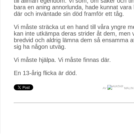
till allmän egendom. Vi som, om saker och ting
bara en aning annorlunda, hade kunnat vara
där och inväntade sin död framför ett tåg.
Vi måste sträcka ut en hand till våra yngre m
kan inte utkämpa deras strider åt dem, men 
bredvid och aldrig lämna dem så ensamma att
sig ha någon utväg.
Vi måste hjälpa. Vi måste finnas där.
En 13-årig flicka är död.
AV
MALIN