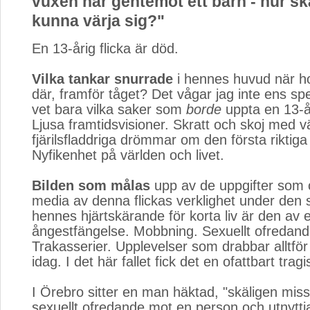
vuxen har gentemot ett barn - hur ska
kunna värja sig?"
En 13-årig flicka är död.
Vilka tankar snurrade
i hennes huvud när hon
där, framför tåget? Det vågar jag inte ens spe
vet bara vilka saker som
borde
uppta en 13-år
Ljusa framtidsvisioner. Skratt och skoj med 
fjärilsfladdriga drömmar om den första riktiga
Nyfikenhet på världen och livet.
Bilden som målas
upp av de uppgifter som ci
media av denna flickas verklighet under den s
hennes hjärtskärande för korta liv är den av e
ångestfängelse. Mobbning. Sexuellt ofredand
Trakasserier. Upplevelser som drabbar alltf
idag. I det här fallet fick det en ofattbart trag
I Örebro sitter en man häktad, "skäligen miss
sexuellt ofredande mot en person och utnytt