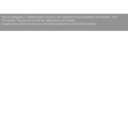
Sourze [loggan] © Nättidningen Sourze, ett registrerat massmedium hos Radio- och
TV-verket. Sourze är också ett registrerat varumärke.
Databasens namn är Sourze. Ansvarig utgivare är Carl Olof Schlyter.