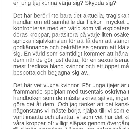
en ung tjej kunna värja sig? Skydda sig?
Det här berör inte bara det aktuella, tragiska f
handlar om ett samhälle där flickor i mycket 
konfronteras med en värld som vill exploatera
deras kroppar, parasitera på varje liten osäk
spricka i självkänslan för att få dem att stän
godkännande och bekräftelse genom att klä a
sig. En värld som samtidigt kommer att håna
dem när de gör just detta, för en sexualisera
mest fredlösa bland kvinnor och ett öppet må
bespotta och begagna sig av.
Det här vet vuxna kvinnor. För unga tjejer är 
främmande spelplan med tusentals oskrivna r
handboken som de måste skriva själva; inge
göra det åt dem. Och jag tänker att det kans
någonstans vi måste börja hjälpa till; vi som
varit insatta och utsatta, vi som vet hur det k
våra kroppar ofrivilligt släpas genom övergån