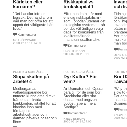
Kärleken eller
Riskkapital vs
Invan
karriären?
brukskapital 1
och li
"Det handlar inte om
Efter hundratals år med
Tidning
logistik. Det handlar om
ensidig riskkapitalism -
försöke
vad man bör offra för att
som i onödan utarmar det
och "hy
uppnå det viktigaste här i
ekologiska systemet - så
invandra
livet."
bör det väl äntligen vara
bättre 
dags för konkurrens från
brantare
Kommentarer
kvalitetssäkrade
Har man
finansieringsalternativ.
multiku
MOA JÖRNMARK
man bor 
2008-12-15 16:14:00
Kommentarer
Komme
UNO HANSSON
2007-02-18 11:01:00
OLAV G 
2007-02-1
POLITIK & SAMHÄLLE
POLITIK & SAMHÄLLE
POLITIK
Slopa skatten på
Dyr Kultur? För
Bör U
arbete! 4
vem?
Taiwa
Medborgarnas
Är Dramaten och Operan
"Why th
välfärdssparande bör
bara till för de som bor i
slow to
numera kunna dras direkt
Stockholm eller ska
Det är r
från deras likvida
dessa, med angiven
insändar
bankkonton, istället för att
budget, spela i hela
Busine
blandas ihop med
Sverige?
Komme
företagens
Kommentarer
arbetskostnader och
YNGVE 
därmed påverka priser och
2005-03-2
KJELL EKBORG
löner.
2006-09-14 14:57:00