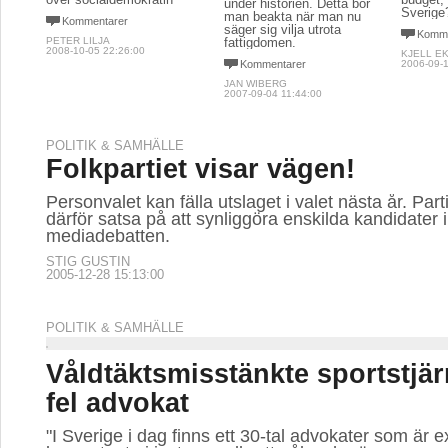
under historien. Detta bör
Sverige
man beakta när man nu
Kommentarer
säger sig vilja utrota
Komme
PETER LILJA
fattigdomen.
2008-10-05 22:26:00
KJELL E
Kommentarer
2006-09-1
JAN WIBERG
2007-09-04 11:44:00
POLITIK & SAMHÄLLE
Folkpartiet visar vägen!
Personvalet kan fälla utslaget i valet nästa år. Part
därför satsa på att synliggöra enskilda kandidater i
mediadebatten.
STIG GUSTIN
2005-12-28 15:13:00
POLITIK & SAMHÄLLE
Våldtäktsmisstänkte sportstjä
fel advokat
"I Sverige i dag finns ett 30-tal advokater som är e