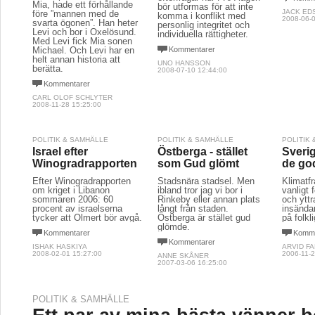
Mia, hade ett förhållande
bör utformas för att inte
JACK ED
före ”mannen med de
komma i konflikt med
2008-06-0
svarta ögonen”. Han heter
personlig integritet och
Levi och bor i Oxelösund.
individuella rättigheter.
Med Levi fick Mia sonen
Michael. Och Levi har en
Kommentarer
helt annan historia att
UNO HANSSON
berätta.
2008-07-10 12:44:00
Kommentarer
CARL OLOF SCHLYTER
2008-11-28 15:25:00
POLITIK & SAMHÄLLE
POLITIK & SAMHÄLLE
POLITIK
Israel efter
Östberga - stället
Sverig
Winogradrapporten
som Gud glömt
de go
Efter Winogradrapporten
Stadsnära stadsel. Men
Klimatfr
om kriget i Libanon
ibland tror jag vi bor i
vanligt 
sommaren 2006: 60
Rinkeby eller annan plats
och yttr
procent av israelserna
långt från staden.
insändar
tycker att Olmert bör avgå.
Östberga är stället gud
på folkli
glömde.
Kommentarer
Komme
Kommentarer
ISHAK HASKIYA
ARVID F
2008-02-01 15:27:00
2006-11-2
ANNE SKÅNER
2007-03-06 16:25:00
POLITIK & SAMHÄLLE