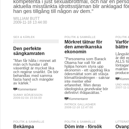
kompetenta i just sexualbrottmål, och när en per
aktuella misstänkta idrottsstjärnan blir anklagad fö
han ges tillgång till någon av dem."
WILLIAM BUTT
2009-11-18 13:44:00
SEX & KÄRLEK
POLITIK & SAMHÄLLE
POLITIK
Mörkret tätnar för
Varfö
den amerikanska
bättre
Den perfekte
ekonomin
sängkamraten
Långsikt
är det 
"Personerna som Barack
"Man får hålla i minnet att
ALLS fö
Obama har valt för att
män och hundar i allt
löntaga
hjälpa honom styra upp
väsentligt är mycket lika
makten 
ekonomin - ett uppdrag lika
och regerar snarlikt. De bör
produce
ödesmättat som att stävja
behandlas med samma
klimatförändringen - saknar
fasta hand och mängder
Komme
inte meriter eller
av kärlek."
erfarenhet. Men deras
UNO HA
2007-11-1
ideologiska grundvalar bör
Kommentarer
definitivt ifrågasättas."
SUNNY BÖRJESSON
2009-02-04 15:04:00
Kommentarer
PATRICK GALLAGHER
2008-12-16 12:47:00
POLITIK & SAMHÄLLE
POLITIK & SAMHÄLLE
LITTERA
Bekämpa
Döm inte - försök
Ovanpå