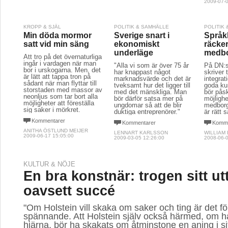
2009-07-0
KROPP & SJÄL
POLITIK & SAMHÄLLE
POLITIK
Min döda mormor
Sverige snart i
Språk
satt vid min säng
ekonomiskt
räcker
underläge
medbo
Att tro på det övernaturliga
ingår i vardagen när man
"Alla vi som är över 75 år
På DN:s
bor i urskogarna. Men, det
har knappast något
skriver 
är lätt att tappa tron på
marknadsvärde och det är
integrat
sådant när man flyttar till
tveksamt hur det ligger till
goda ku
storstaden med massor av
med det mänskliga. Man
bör pås
neonljus som tar bort alla
bör därför satsa mer på
möjlighe
möjligheter att föreställa
ungdomar så att de blir
medborg
sig saker i mörkret.
duktiga entreprenörer."
är rätt 
Kommentarer
Kommentarer
Komme
ANITHA ÖSTLUND MEIJER
LENNART KARLSSON
WILLIAM
2009-06-17 15:05:00
2009-03-05 12:26:00
2008-06-0
KULTUR & NÖJE
En bra konstnär: trogen sitt ut
oavsett succé
"Om Holstein vill skaka om saker och ting är det fö
spännande. Att Holstein själv också härmed, om h
hjärna, bör ha skakats om åtminstone en aning i s