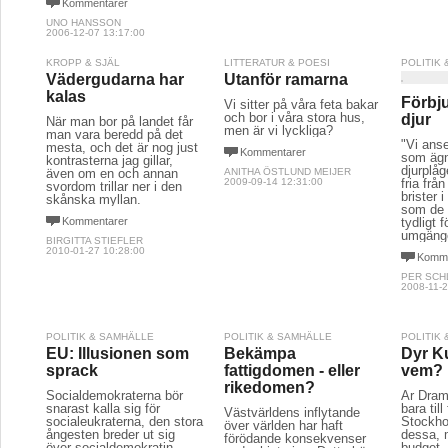
Kommentarer
UNO HANSSON
2006-12-07 13:17:00
KROPP & SJÄL
LITTERATUR & POESI
POLITIK
Vädergudarna har
Utanför ramarna
kalas
Förbj
Vi sitter på våra feta bakar
och bor i våra stora hus,
djur
När man bor på landet får
men är vi lyckliga?
man vara beredd på det
"Vi anse
mesta, och det är nog just
Kommentarer
som ägn
kontrasterna jag gillar,
djurplåg
även om en och annan
ANITHA ÖSTLUND MEIJER
2009-09-14 12:31:00
fria frå
svordom trillar ner i den
brister 
skånska myllan.
som de 
Kommentarer
tydligt 
umgänge
BIRGITTA STIEFLER
2010-01-27 10:28:00
Komme
PER SCH
2008-11-2
POLITIK & SAMHÄLLE
POLITIK & SAMHÄLLE
POLITIK
EU: Illusionen som
Bekämpa
Dyr K
sprack
fattigdomen - eller
vem?
rikedomen?
Socialdemokraterna bör
Är Dram
snarast kalla sig för
bara til
Västvärldens inflytande
socialeukraterna, den stora
Stockho
över världen har haft
ångesten breder ut sig
dessa, 
förödande konsekvenser
över socialdemokratin
budget, 