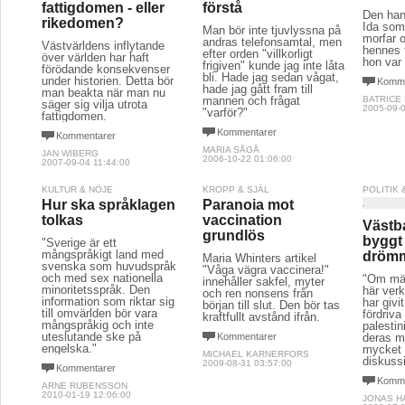
fattigdomen - eller
förstå
Den han
rikedomen?
Ida som
Man bör inte tjuvlyssna på
morfar o
andras telefonsamtal, men
Västvärldens inflytande
hennes f
efter orden "villkorligt
över världen har haft
hon var 
frigiven" kunde jag inte låta
förödande konsekvenser
bli. Hade jag sedan vågat,
under historien. Detta bör
Komme
hade jag gått fram till
man beakta när man nu
mannen och frågat
BATRICE
säger sig vilja utrota
2005-09-0
"varför?"
fattigdomen.
Kommentarer
Kommentarer
MARIA SÅGÅ
JAN WIBERG
2006-10-22 01:06:00
2007-09-04 11:44:00
KULTUR & NÖJE
KROPP & SJÄL
POLITIK
Hur ska språklagen
Paranoia mot
tolkas
vaccination
Västba
grundlös
byggt
"Sverige är ett
mångspråkigt land med
dröm
Maria Whinters artikel
svenska som huvudspråk
"Våga vägra vaccinera!"
och med sex nationella
"Om mä
innehåller sakfel, myter
minoritetsspråk. Den
här verk
och ren nonsens från
information som riktar sig
har givi
början till slut. Den bör tas
till omvärlden bör vara
fördriva
kraftfullt avstånd ifrån.
mångspråkig och inte
palestin
uteslutande ske på
Kommentarer
deras m
engelska."
mycket 
MICHAEL KARNERFORS
diskuss
2009-08-31 03:57:00
Kommentarer
Komme
ARNE RUBENSSON
2010-01-19 12:06:00
JONAS H