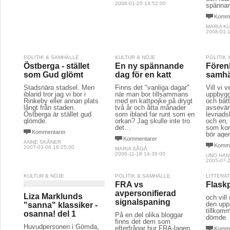
2008-01-25 14:52:00
spännan
Komme
MARIA K
2008-01-1
POLITIK & SAMHÄLLE
KULTUR & NÖJE
POLITIK
Östberga - stället
En ny spännande
Fören
som Gud glömt
dag för en katt
samhä
Stadsnära stadsel. Men
Finns det "vanliga dagar"
Vill vi 
ibland tror jag vi bor i
när man bor tillsammans
uppbygg
Rinkeby eller annan plats
med en kattpojke på drygt
och bät
långt från staden.
två år och åtta månader
avsevärt
Östberga är stället gud
som ibland far runt som en
levnads
glömde.
orkan? Jag skulle inte tro
och en, 
det…
som kon
Kommentarer
bör ager
Kommentarer
ANNE SKÅNER
Komme
2007-03-06 16:25:00
MARIA SÅGÅ
2006-11-18 14:39:00
UNO HA
2005-07-2
KULTUR & NÖJE
POLITIK & SAMHÄLLE
LITTERA
FRA vs
Flask
avpersonifierad
Liza Marklunds
och vill
signalspaning
den upp
"sanna" klassiker -
tillkomm
osanna! del 1
På en del olika bloggar
dömde
finns det dem som
Huvudpersonen i Gömda,
efterfrågar hur FRA-lagen
Komme