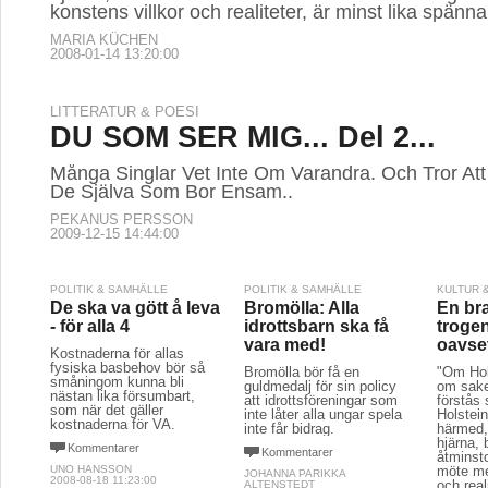
konstens villkor och realiteter, är minst lika spänn
MARIA KÜCHEN
2008-01-14 13:20:00
LITTERATUR & POESI
DU SOM SER MIG... Del 2...
Många Singlar Vet Inte Om Varandra. Och Tror Att
De Själva Som Bor Ensam..
PEKANUS PERSSON
2009-12-15 14:44:00
POLITIK & SAMHÄLLE
POLITIK & SAMHÄLLE
KULTUR 
De ska va gött å leva
Bromölla: Alla
En br
- för alla 4
idrottsbarn ska få
trogen
vara med!
oavse
Kostnaderna för allas
fysiska basbehov bör så
Bromölla bör få en
"Om Hol
småningom kunna bli
guldmedalj för sin policy
om sake
nästan lika försumbart,
att idrottsföreningar som
förstås
som när det gäller
inte låter alla ungar spela
Holstein
kostnaderna för VA.
inte får bidrag.
härmed,
hjärna,
Kommentarer
Kommentarer
åtminsto
UNO HANSSON
möte me
JOHANNA PARIKKA
2008-08-18 11:23:00
och real
ALTENSTEDT