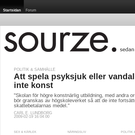
Startsidan
Forum
POLITIK & SAMHÄLLE
Att spela psyksjuk eller vandal
inte konst
"Skolan för högre konstnärlig utbildning, med andra o
bör granskas av högskoleverket så att de inte fortsät
skattebetalarnas medel."
CARL E. LUNDBORG
2009-02-19 16:04:00
SEX & KÄRLEK
NÄRINGSLIV
POLITIK