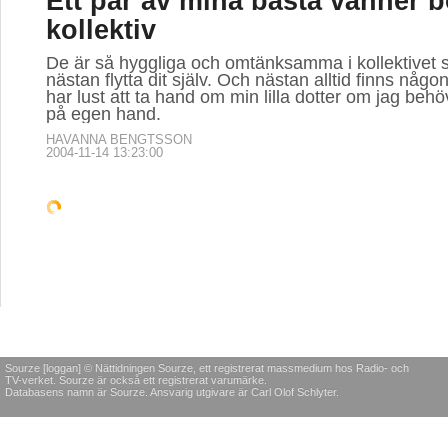
Ett par av mina bästa vänner bo
kollektiv
De är så hyggliga och omtänksamma i kollektivet s
nästan flytta dit själv. Och nästan alltid finns n
har lust att ta hand om min lilla dotter om jag behö
på egen hand.
HAVANNA BENGTSSON
2004-11-14 13:23:00
POLITIK & SAMHÄLLE
Pensionsuppror enda lösning
Den skamliga behandlingen av pensionärernas
pensionsutveckling bör dokumenteras och publice
STIG GUSTIN
2008-05-05 12:11:00
POLITIK & SAMHÄLLE
POLITIK & SAMHÄLLE
KULTUR 
Israel efter
Därför bör HD pröva
Film: 
Winogradrapporten
Stureplansmålet
monst
Efter Winogradrapporten
"Är det Hovrätten som
"De fyr
om kriget i Libanon
dömt rätt bara för att det
brottsb