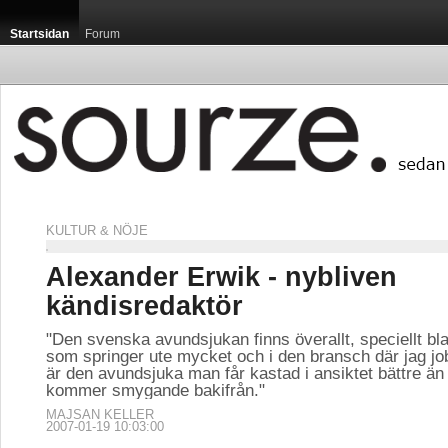
Startsidan
Forum
KULTUR & NÖJE
Alexander Erwik - nybliven
kändisredaktör
"Den svenska avundsjukan finns överallt, speciellt bla
som springer ute mycket och i den bransch där jag job
är den avundsjuka man får kastad i ansiktet bättre ä
kommer smygande bakifrån."
MAJSAN KELLER
2007-01-19 10:03:00