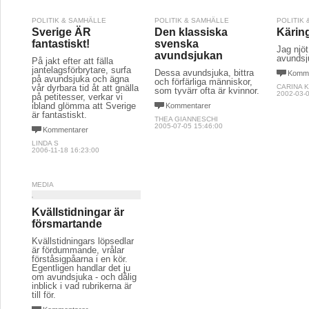
POLITIK & SAMHÄLLE
POLITIK & SAMHÄLLE
POLITIK
Sverige ÄR
Den klassiska
Kärin
fantastiskt!
svenska
Jag njöt
avundsjukan
avundsju
På jakt efter att fälla
jantelagsförbrytare, surfa
Dessa avundsjuka, bittra
Komme
på avundsjuka och ägna
och förfärliga människor,
vår dyrbara tid åt att gnälla
CARINA 
som tyvärr ofta är kvinnor.
2002-03-0
på petitesser, verkar vi
ibland glömma att Sverige
Kommentarer
är fantastiskt.
THEA GIANNESCHI
2005-07-05 15:46:00
Kommentarer
LINDA S
2006-11-18 16:23:00
MEDIA
Kvällstidningar är
försmartande
Kvällstidningars löpsedlar
är fördummande, vrålar
förståsigpåarna i en kör.
Egentligen handlar det ju
om avundsjuka - och dålig
inblick i vad rubrikerna är
till för.