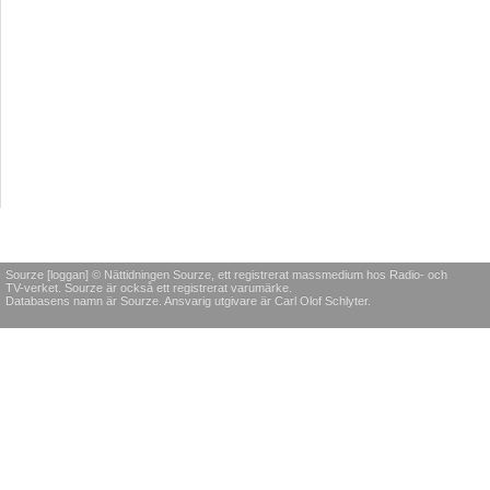
Sourze [loggan] © Nättidningen Sourze, ett registrerat massmedium hos Radio- och
TV-verket. Sourze är också ett registrerat varumärke.
Databasens namn är Sourze. Ansvarig utgivare är Carl Olof Schlyter.