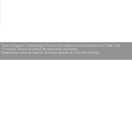
Sourze [loggan] © Nättidningen Sourze, ett registrerat massmedium hos Radio- och
TV-verket. Sourze är också ett registrerat varumärke.
Databasens namn är Sourze. Ansvarig utgivare är Carl Olof Schlyter.