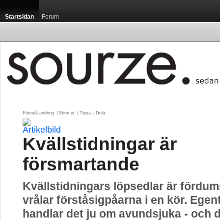
Startsidan
Forum
Föreslå ändring
| 
Skriv ut
| 
Tipsa
| 
Dela
Kvällstidningar är
försmartande
Kvällstidningars löpsedlar är fördu
vrålar förståsigpåarna i en kör. Egen
handlar det ju om avundsjuka - och då