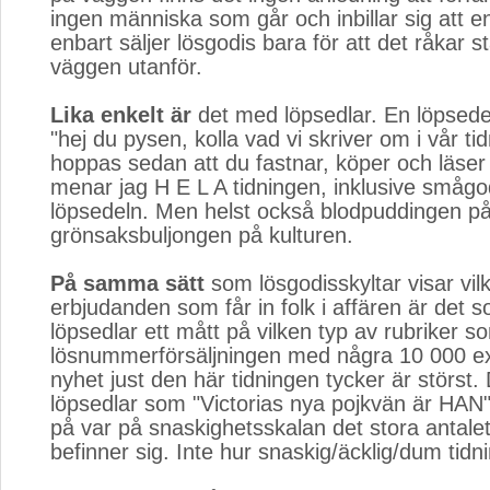
ingen människa som går och inbillar sig att e
enbart säljer lösgodis bara för att det råkar s
väggen utanför.
Lika enkelt är
det med löpsedlar. En löpsedel s
"hej du pysen, kolla vad vi skriver om i vår ti
hoppas sedan att du fastnar, köper och läser 
menar jag H E L A tidningen, inklusive smågo
löpsedeln. Men helst också blodpuddingen på 
grönsaksbuljongen på kulturen.
På samma sätt
som lösgodisskyltar visar vilk
erbjudanden som får in folk i affären är det 
löpsedlar ett mått på vilken typ av rubriker s
lösnummerförsäljningen med några 10 000 ex.
nyhet just den här tidningen tycker är störst.
löpsedlar som "Victorias nya pojkvän är HAN"
på var på snaskighetsskalan det stora antalet
befinner sig. Inte hur snaskig/äcklig/dum tidn