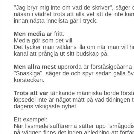
"Jag bryr mig inte om vad de skriver", säger 
näsan i vädret trots att alla vet att de inte k
innan nästa innelista går i tryck.
Men media är
fritt.
Media gör som det vill.
Det tycker man väldans illa om när man vill 
kanal att prångla ut sitt budskap på.
Men allra mest
upprörda är förståsigpåarna 
"Snaskiga", säger de och spyr sedan galla öv
korstecken.
Trots att var
tänkande människa borde förstå 
löpsedel inte är något mått på vad tidningen 
dagens viktigaste nyhet.
Ett exempel:
När livsmedelsaffärerna sätter upp "smågodis
på väggen finns det ingen anledning att förfär