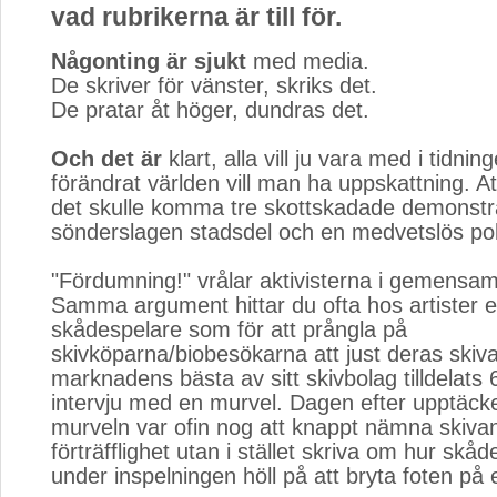
vad rubrikerna är till för.
Någonting är sjukt
med media.
De skriver för vänster, skriks det.
De pratar åt höger, dundras det.
Och det är
klart, alla vill ju vara med i tidni
förändrat världen vill man ha uppskattning. At
det skulle komma tre skottskadade demonstr
sönderslagen stadsdel och en medvetslös pol
"Fördumning!" vrålar aktivisterna i gemensam
Samma argument hittar du ofta hos artister el
skådespelare som för att prångla på
skivköparna/biobesökarna att just deras skiva
marknadens bästa av sitt skivbolag tilldelats
intervju med en murvel. Dagen efter upptäcke
murveln var ofin nog att knappt nämna skiva
förträfflighet utan i stället skriva om hur skå
under inspelningen höll på att bryta foten på 