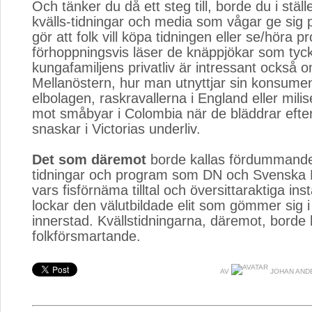
Och tänker du då ett steg till, borde du i stäl
kvälls-tidningar och media som vågar ge sig på
gör att folk vill köpa tidningen eller se/höra
förhoppningsvis läser de knäppjökar som tyck
kungafamiljens privatliv är intressant också o
Mellanöstern, hur man utnyttjar sin konsumen
elbolagen, raskravallerna i England eller mili
mot småbyar i Colombia när de bläddrar efter
snaskar i Victorias underliv.
Det som däremot
borde kallas fördummande ä
tidningar och program som DN och Svenska 
vars fisförnäma tilltal och översittaraktiga ins
lockar den välutbildade elit som gömmer sig 
innerstad. Kvällstidningarna, däremot, borde
folkförsmartande.
AV
JOHAN AND