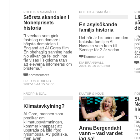
POLITIK & SAMHÄLLE
POLITIK & SAMHÄLLE
PO
Största skandalen i
Lä
Nobelprisets
p
En asylsökande
historia
di
familjs historia
"I veckan som gick
Lay
Det här är historien om den
fastslog en domare i
bö
Irakiska familjen Al
högsta domstolen i
pol
Hussein som kom till
England att Al Gores film
ing
Sverige för 2 år sedan.
En obehaglig sanning hade
år
nio allvarliga fel och inte
270
Kommentarer
får visas i skolorna utan
KIA BRÄNNVALL
att eleverna informeras om
2004-10-15 00:02:00
bristerna."
GUS
200
Kommentarer
FRED GOLDBERG
2007-10-14 15:57:00
KROPP & SJÄL
KULTUR & NÖJE
PO
St
No
Klimatavkylning?
hi
Al Gore, mannen som
"I
predikar om
fas
klimatuppvärmningen,
hö
kommer knappast att
Anna Bergendahl
Eng
uppträda på bild iförd
vann – vad var det
En
ryssmössa. Av politiska,
nio
jag sa!
men även