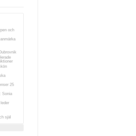
rpen och
t anmärka
Dubrovnik
olerade
iktioner
skön
ska
nser 25
: Sonia
leder
ch själ