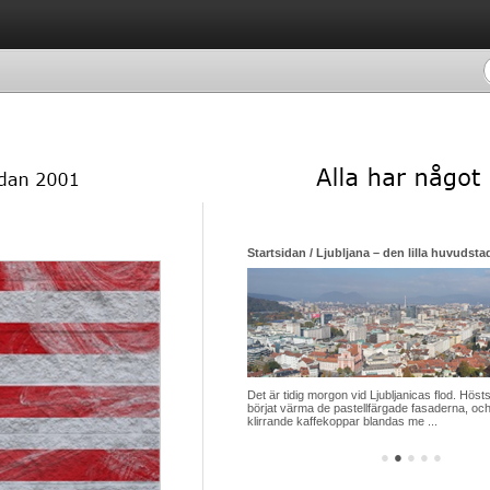
Startsidan / Ljubljana – den lilla huvudsta
Det är tidig morgon vid Ljubljanicas flod. Hösts
börjat värma de pastellfärgade fasaderna, och
klirrande kaffekoppar blandas me ...
●
●
●
●
●