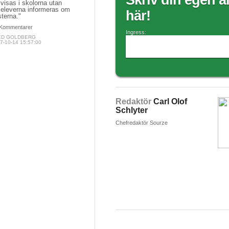
Skriv din egen ar
 visas i skolorna utan
 eleverna informeras om
här!
sterna."
Kommentarer
Ingress:
ED GOLDBERG
7-10-14 15:57:00
Redaktör
Carl Olof
Schlyter
Chefredaktör Sourze