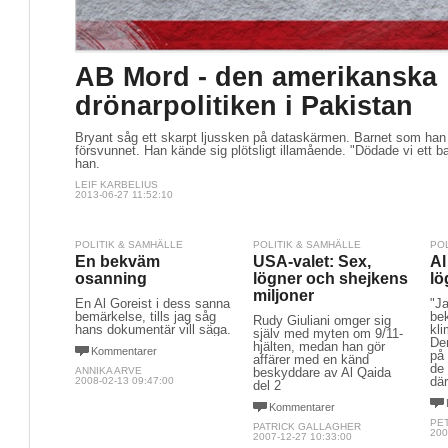
AB Mord - den amerikanska
drönarpolitiken i Pakistan
Bryant såg ett skarpt ljussken på dataskärmen. Barnet som han t
försvunnet. Han kände sig plötsligt illamående. "Dödade vi ett ba
han.
LEIF KARBELIUS
2013-06-27 11:52:10
POLITIK & SAMHÄLLE
POLITIK & SAMHÄLLE
PO
En bekväm
USA-valet: Sex,
Al
osanning
lögner och shejkens
lö
miljoner
En Al Goreist i dess sanna
"Ja
bemärkelse, tills jag såg
be
Rudy Giuliani omger sig
hans dokumentär vill säga.
kli
själv med myten om 9/11-
De
hjälten, medan han gör
Kommentarer
på 
affärer med en känd
de 
ANNIKA ARVE
beskyddare av Al Qaida
där
2008-02-13 09:47:00
del 2
Kommentarer
PE
PATRICK GALLAGHER
200
2007-12-27 10:33:00