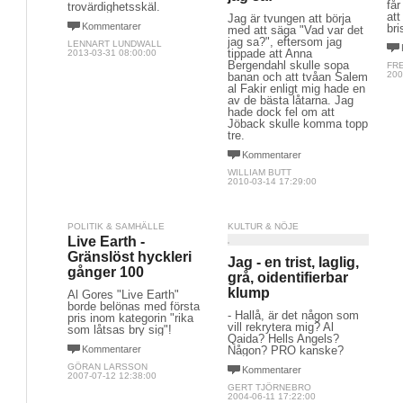
får
trovärdighetsskäl.
att
Jag är tvungen att börja
Kommentarer
bri
med att säga "Vad var det
jag sa?", eftersom jag
LENNART LUNDWALL
tippade att Anna
2013-03-31 08:00:00
Bergendahl skulle sopa
FR
200
banan och att tvåan Salem
al Fakir enligt mig hade en
av de bästa låtarna. Jag
hade dock fel om att
Jöback skulle komma topp
tre.
Kommentarer
WILLIAM BUTT
2010-03-14 17:29:00
POLITIK & SAMHÄLLE
KULTUR & NÖJE
Live Earth -
Gränslöst hyckleri
Jag - en trist, laglig,
gånger 100
grå, oidentifierbar
klump
Al Gores "Live Earth"
borde belönas med första
- Hallå, är det någon som
pris inom kategorin "rika
vill rekrytera mig? Al
som låtsas bry sig"!
Qaida? Hells Angels?
Kommentarer
Någon? PRO kanske?
GÖRAN LARSSON
Kommentarer
2007-07-12 12:38:00
GERT TJÖRNEBRO
2004-06-11 17:22:00