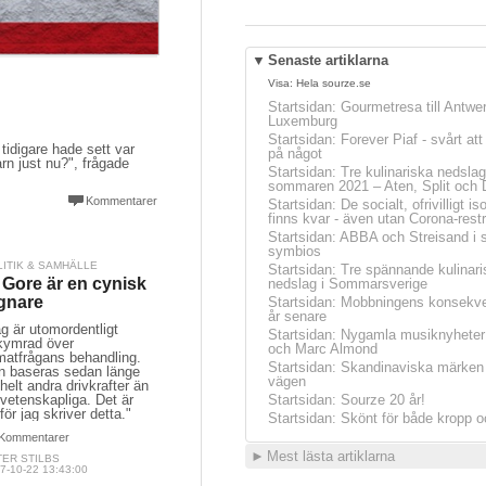
▼
Senaste artiklarna
Visa:
Hela sourze.se
Startsidan
:
Gourmetresa till Antwe
Luxemburg
Startsidan
:
Forever Piaf - svårt at
idigare hade sett var
på något
rn just nu?", frågade
Startsidan
:
Tre kulinariska nedslag
sommaren 2021 – Aten, Split och 
Kommentarer
Startsidan
:
De socialt, ofrivilligt is
finns kvar - även utan Corona-restr
Startsidan
:
ABBA och Streisand i 
symbios
LITIK & SAMHÄLLE
Startsidan
:
Tre spännande kulinari
 Gore är en cynisk
nedslag i Sommarsverige
gnare
Startsidan
:
Mobbningens konsekve
år senare
g är utomordentligt
Startsidan
:
Nygamla musiknyheter
kymrad över
och Marc Almond
matfrågans behandling.
Startsidan
:
Skandinaviska märken 
n baseras sedan länge
vägen
helt andra drivkrafter än
vetenskapliga. Det är
Startsidan
:
Sourze 20 år!
för jag skriver detta."
Startsidan
:
Skönt för både kropp o
Kommentarer
►
Mest lästa artiklarna
TER STILBS
7-10-22 13:43:00