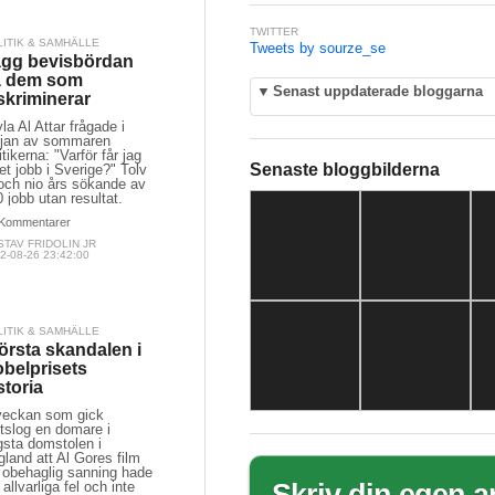
TWITTER
LITIK & SAMHÄLLE
Tweets by sourze_se
gg bevisbördan
å dem som
▼
Senast uppdaterade bloggarna
skriminerar
la Al Attar frågade i
rjan av sommaren
itikerna: "Varför får jag
Senaste bloggbilderna
et jobb i Sverige?" Tolv
 och nio års sökande av
 jobb utan resultat.
Kommentarer
TAV FRIDOLIN JR
2-08-26 23:42:00
LITIK & SAMHÄLLE
örsta skandalen i
belprisets
storia
 veckan som gick
tslog en domare i
gsta domstolen i
land att Al Gores film
 obehaglig sanning hade
 allvarliga fel och inte