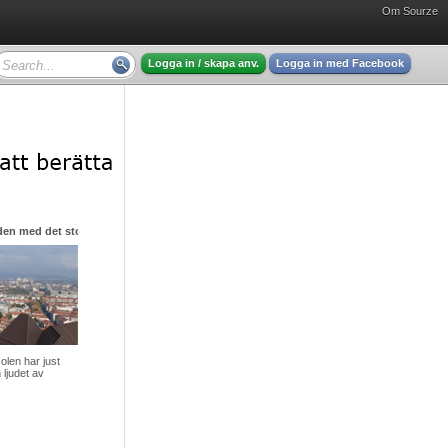
Om Sourze
Logga in / skapa anv.
Logga in med Facebook
den med det stora hjärtat
olen har just
 ljudet av