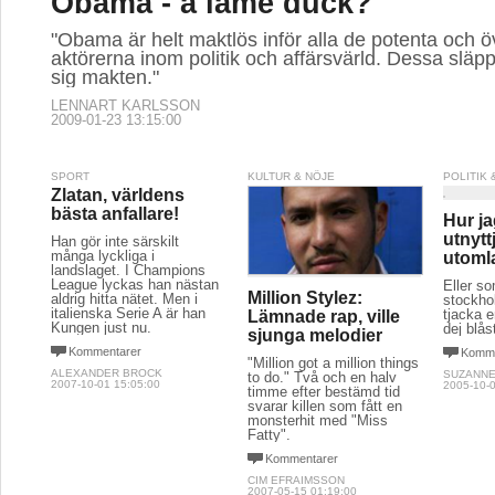
Obama - a lame duck?
"Obama är helt maktlös inför alla de potenta och 
aktörerna inom politik och affärsvärld. Dessa släppe
sig makten."
LENNART KARLSSON
2009-01-23 13:15:00
SPORT
KULTUR & NÖJE
POLITIK
Zlatan, världens
bästa anfallare!
Hur ja
utnytt
Han gör inte särskilt
många lyckliga i
utomla
landslaget. I Champions
League lyckas han nästan
Eller s
Million Stylez:
aldrig hitta nätet. Men i
stockho
italienska Serie A är han
tjacka 
Lämnade rap, ville
Kungen just nu.
dej blås
sjunga melodier
Kommentarer
Komme
"Million got a million things
ALEXANDER BROCK
SUZANNE
to do." Två och en halv
2007-10-01 15:05:00
2005-10-0
timme efter bestämd tid
svarar killen som fått en
monsterhit med "Miss
Fatty".
Kommentarer
CIM EFRAIMSSON
2007-05-15 01:19:00