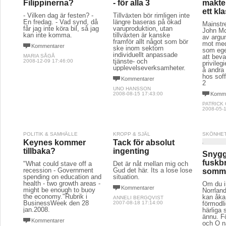
Filippinerna?
- för alla 3
makte
ett kl
- Vilken dag är festen? -
Tillväxten bör rimligen inte
En fredag. - Vad synd, då
längre baseras på ökad
Mainstr
får jag inte köra bil, så jag
varuproduktion, utan
John Mc
kan inte komma.
tillväxten är kanske
av argu
framför allt något som bör
mot med
Kommentarer
ske inom sektorn
som egen
individuellt anpassade
MARIA SÅGÅ
att beva
tjänste- och
2008-12-09 17:46:00
privile
upplevelseverksamheter.
å andra
hos soff
Kommentarer
2
UNO HANSSON
2008-08-15 17:43:00
Komme
PATRICK
2008-05-1
POLITIK & SAMHÄLLE
KROPP & SJÄL
SKÖNHET
Keynes kommer
Tack för absolut
tillbaka?
ingenting
Snygg
fuskb
"What could stave off a
Det är nåt mellan mig och
recession - Government
Gud det här. Its a lose lose
somm
spending on education and
situation.
health - two growth areas -
Om du in
Kommentarer
might be enough to buoy
Norrland
the economy."Rubrik i
kan åka
ANNELI BERGQVIST
BusinessWeek den 28
2007-08-18 17:14:00
förmodli
jan.2008.
härliga
ännu. F
Kommentarer
och O n