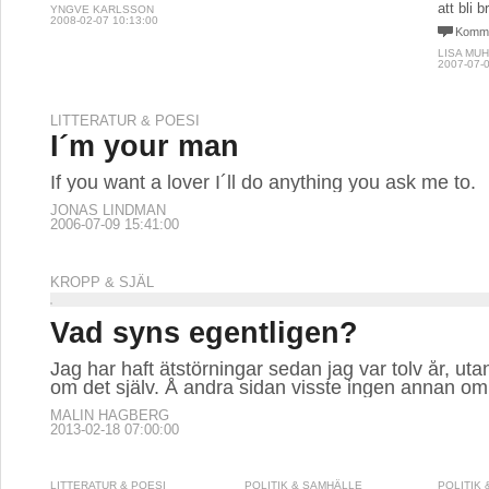
att bli 
YNGVE KARLSSON
2008-02-07 10:13:00
Komme
LISA MU
2007-07-0
LITTERATUR & POESI
I´m your man
If you want a lover I´ll do anything you ask me to.
JONAS LINDMAN
2006-07-09 15:41:00
KROPP & SJÄL
Vad syns egentligen?
Jag har haft ätstörningar sedan jag var tolv år, utan 
om det själv. Å andra sidan visste ingen annan om 
MALIN HAGBERG
2013-02-18 07:00:00
LITTERATUR & POESI
POLITIK & SAMHÄLLE
POLITIK