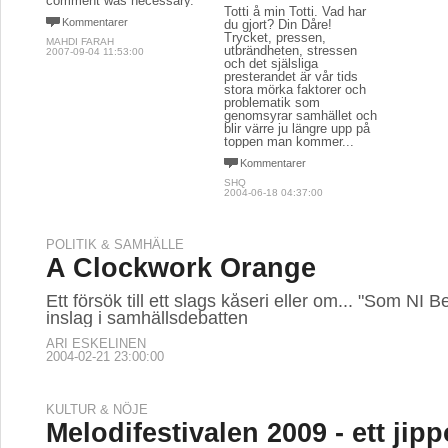
comment was necessary.
Totti å min Totti. Vad har
Kommentarer
du gjort? Din Dåre!
Trycket, pressen,
MAHDI FARAH
utbrändheten, stressen
2007-09-04 11:53:00
och det själsliga
presterandet är vår tids
stora mörka faktorer och
problematik som
genomsyrar samhället och
blir värre ju längre upp på
toppen man kommer...
Kommentarer
SHQ
2004-06-18 04:37:00
POLITIK & SAMHÄLLE
A Clockwork Orange
Ett försök till ett slags kåseri eller om... "Som NI B
inslag i samhällsdebatten
ARI ESKELINEN
2004-02-21 23:00:00
KULTUR & NÖJE
Melodifestivalen 2009 - ett jipp