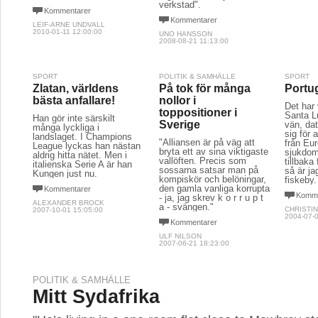
verkstad".
Kommentarer
Kommentarer
LEIF-ARNE UNDVALL
2010-01-11 12:00:00
UNO HANSSON
2008-08-21 11:13:00
SPORT
POLITIK & SAMHÄLLE
SPORT
Zlatan, världens
På tok för många
Portug
bästa anfallare!
nollor i
Det har 
toppositioner i
Santa L
Han gör inte särskilt
Sverige
vän, da
många lyckliga i
sig för 
landslaget. I Champions
"Alliansen är på väg att
från Eu
League lyckas han nästan
bryta ett av sina viktigaste
sjukdom
aldrig hitta nätet. Men i
vallöften. Precis som
tillbaka
italienska Serie A är han
sossarna satsar man på
så är ja
Kungen just nu.
kompiskör och belöningar,
fiskeby.
den gamla vanliga korrupta
Kommentarer
Komme
- ja, jag skrev k o r r u p t
ALEXANDER BROCK
a - svängen."
CHRISTI
2007-10-01 15:05:00
2004-07-0
Kommentarer
ULF NILSON
2007-06-21 18:23:00
POLITIK & SAMHÄLLE
Mitt Sydafrika