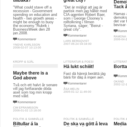
tillbaka?
great city?
Demok
Tack å
"What could stave off a
"Det är möjligt att jag är
recession - Government
partisk men jag håller med
Hamas ä
spending on education and
CIA-agenten Robert Baer,
demokra
health - two growth areas -
som i George Clooney’s
det var 
might be enough to buoy
rolltolkning i filmen
bevisar
the economy."Rubrik i
Syriana, säger; "Beirut -
BusinessWeek den 28
great city".
Komme
jan.2008.
Kommentarer
RAMONA
Kommentarer
2006-04-2
LARS BERGQVIST
2007-06-24 04:34:00
YNGVE KARLSSON
2008-02-07 10:13:00
KROPP & SJÄL
LITTERATUR & POESI
LITTERA
Hä lukt schiiit!
Bortta
Maybe there is a
Fast dä hännä berättä jäg
Komme
bärä för däg å ingen aen.
God above
OKÄND
Kommentarer
Två och ett halvt år senare
2002-12-1
vill jag fortfarande döda
ÅSA WELIN
aset som tog min kropp
2005-01-12 11:46:00
med våld.
Kommentarer
CIM EFRAIMSSON
2006-01-02 13:18:00
POLITIK & SAMHÄLLE
POLITIK & SAMHÄLLE
POLITIK
Biltullar á la
De ska va gött å leva
Media