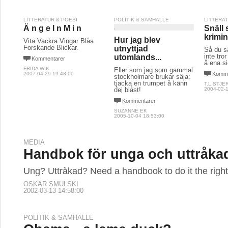
LITTERATUR & POESI
POLITIK & SAMHÄLLE
LITTERA
Ä n g e l n M i n
Snäll
krimin
Hur jag blev
Vita Vackra Vingar Blåa
Forskande Blickar.
utnyttjad
Så du sä
inte tro
utomlands...
Kommentarer
å ena s
FRIDA WIK
Eller som jag som gammal
2007-04-29 19:48:00
Komme
stockholmare brukar säja:
tjacka en trumpet å känn
T.L STJE
dej blåst!
2004-02-1
Kommentarer
SUZANNE EK
2005-10-04 18:53:00
MEDIA
Handbok för unga och uttråka
Ung? Uttråkad? Need a handbook to do it the righ
OSKAR SMULSKI
2002-03-13 14:58:00
POLITIK & SAMHÄLLE