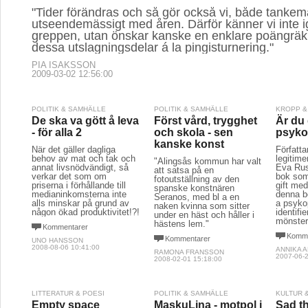
"Tider förändras och så gör också vi, både tankem
utseendemässigt med åren. Därför känner vi inte 
greppen, utan önskar kanske en enklare poängräk
dessa utslagningsdelar á la pingisturnering."
PIA ISAKSSON
2009-03-02 12:56:00
POLITIK & SAMHÄLLE
POLITIK & SAMHÄLLE
KROPP &
De ska va gött å leva
Först vård, trygghet
Är du 
- för alla 2
och skola - sen
psyko
kanske konst
När det gäller dagliga
Författa
behov av mat och tak och
legitim
"Alingsås kommun har valt
annat livsnödvändigt, så
Eva Rus
att satsa på en
verkar det som om
bok som 
fotoutställning av den
priserna i förhållande till
gift me
spanske konstnären
medianinkomsterna inte
denna bo
Seranos, med bl a en
alls minskar på grund av
a psyko
naken kvinna som sitter
någon ökad produktivitet!?!
identifi
under en häst och håller i
mönster
hästens lem."
Kommentarer
Komme
Kommentarer
UNO HANSSON
2008-08-06 10:41:00
ANNIKA 
RAMONA FRANSSON
2007-06-2
2008-02-01 15:18:00
LITTERATUR & POESI
POLITIK & SAMHÄLLE
KULTUR 
Empty space
MaskuLina - motpol i
Sad t