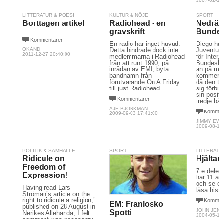
2007-02-1
LITTERATUR & POESI
KULTUR & NÖJE
SPORT
Borttagen artikel
Radiohead - en
Nedrä
gravskrift
Bunde
Kommentarer
En radio har inget huvud.
Diego ha
OKÄND
Detta hindrade dock inte
Juventu
2011-12-27 20:40:00
medlemmarna i Radiohead
för Inte
från att runt 1990, på
Bundesl
inrådan av EMI, byta
än på m
bandnamn från
kommer 
förutvarande On A Friday
då den t
till just Radiohead.
sig förb
sin pos
Kommentarer
tredje b
AJE BJÖRKMAN
Komme
2009-09-03 17:41:00
JIMMY E
2009-08-1
POLITIK & SAMHÄLLE
SPORT
LITTERA
Ridicule on
Hjälta
Freedom of
7:e dele
Expression!
här 11 a
och se 
Having read Lars
läsa his
Ströman’s article on the
right to ridicule a religion,’
Komme
EM: Franlosko
published on 28 August in
JOHN JE
Spotti
Nerikes Allehanda, I felt
2004-05-1