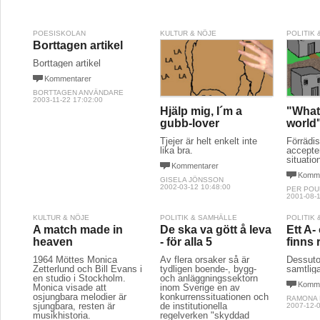
POESISKOLAN
KULTUR & NÖJE
POLITIK
Borttagen artikel
Borttagen artikel
Kommentarer
BORTTAGEN ANVÄNDARE
2003-11-22 17:02:00
Hjälp mig, I´m a
"What
gubb-lover
world
Tjejer är helt enkelt inte
Förrädis
lika bra.
accepte
situatio
Kommentarer
Komme
GISELA JÖNSSON
2002-03-12 10:48:00
PER POU
2001-08-1
KULTUR & NÖJE
POLITIK & SAMHÄLLE
POLITIK
A match made in
De ska va gött å leva
Ett A-
heaven
- för alla 5
finns 
1964 Möttes Monica
Av flera orsaker så är
Dessuto
Zetterlund och Bill Evans i
tydligen boende-, bygg-
samtliga
en studio i Stockholm.
och anläggningssektorn
Komme
Monica visade att
inom Sverige en av
osjungbara melodier är
konkurrenssituationen och
RAMONA
sjungbara, resten är
de institutionella
2007-12-0
musikhistoria.
regelverken "skyddad