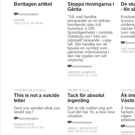
Borttagen artikel
Stoppa rivningarna i
De ska
Gårda
- för a
Kommentarer
"Så, vad handlar
Kostnade
OKÄND
bevarandet av en enklav
fysiska
2011-12-27 20:40:00
bestående utav två
småning
hyreshus á 100
nästan l
hyreslägenheter i centrala
som när 
Göteborg om? Inte om
kostnad
rationellt tänkande i varje
Komme
fall. Det handlar om att
bevara en symbol som
UNO HA
påminner människorna i
2008-08-1
den här staden om sitt
ursprung."
Kommentarer
ANDERS AHNBERG
2010-03-03 12:13:00
LITTERATUR & POESI
KROPP & SJÄL
POLITIK
This is not a suicide
Tack för absolut
Åk in
letter
ingenting
Västtr
Dont you wonder what you
Det är nåt mellan mig och
Å förres
would say?
Gud det här. Its a lose lose
fackets 
situation.
vägen. 
Kommentarer
arbetar
Kommentarer
ANNIKA ARVE
Komme
2008-02-14 09:57:00
ANNELI BERGQVIST
2007-08-18 17:14:00
RAMONA