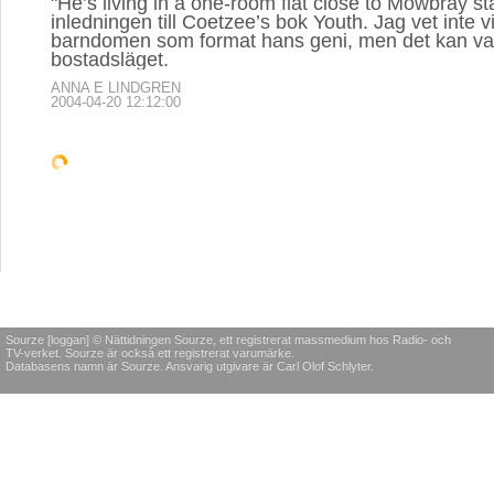
"He’s living in a one-room flat close to Mowbray sta
inledningen till Coetzee’s bok Youth. Jag vet inte vi
barndomen som format hans geni, men det kan va
bostadsläget.
ANNA E LINDGREN
2004-04-20 12:12:00
Sourze [loggan] © Nättidningen Sourze, ett registrerat massmedium hos Radio- och
TV-verket. Sourze är också ett registrerat varumärke.
Databasens namn är Sourze. Ansvarig utgivare är Carl Olof Schlyter.