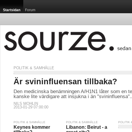
Startsidan
Forum
POLITIK & SAMHÄLLE
Är svininfluensan tillbaka?
Den medicinska benämningen A/H1N1 låter som en te
kanske lite värdigare att insjukna i än "svininfluensa"..
NILS MOHLIN
2013-01-29 07:00:00
POLITIK & SAMHÄLLE
POLITIK & SAMHÄLLE
POLITIK
Keynes kommer
Libanon: Beirut - a