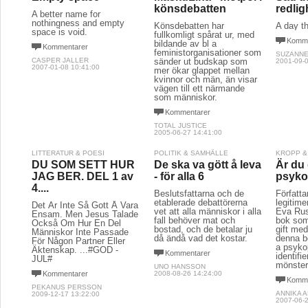
könsdebatten
redlig
A better name for
nothingness and empty
Könsdebatten har
A day th
space is void.
fullkomligt spårat ur, med
Komme
bildande av bl a
Kommentarer
feministorganisationer som
SUZANNE
CASPER JALLER
sänder ut budskap som
2001-09-0
2007-01-08 10:41:00
mer ökar glappet mellan
kvinnor och män, än visar
vägen till ett närmande
som människor.
Kommentarer
TOTAL JUSTICE
2005-06-27 14:41:00
LITTERATUR & POESI
POLITIK & SAMHÄLLE
KROPP &
DU SOM SETT HUR
De ska va gött å leva
Är du 
JAG BER. DEL 1 av
- för alla 6
psyko
4....
Beslutsfattarna och de
Författa
etablerade debattörerna
legitim
Det Är Inte Så Gott Å Vara
vet att alla människor i alla
Eva Rus
Ensam. Men Jesus Talade
fall behöver mat och
bok som 
Också Om Hur En Del
bostad, och de betalar ju
gift me
Människor Inte Passade
då ändå vad det kostar.
denna bo
För Någon Partner Eller
a psyko
Äktenskap. ...#GOD -
Kommentarer
identifi
JUL#
mönster
UNO HANSSON
Kommentarer
2008-08-26 14:24:00
Komme
PEKANUS PERSSON
ANNIKA 
2009-12-17 13:22:00
2007-06-2