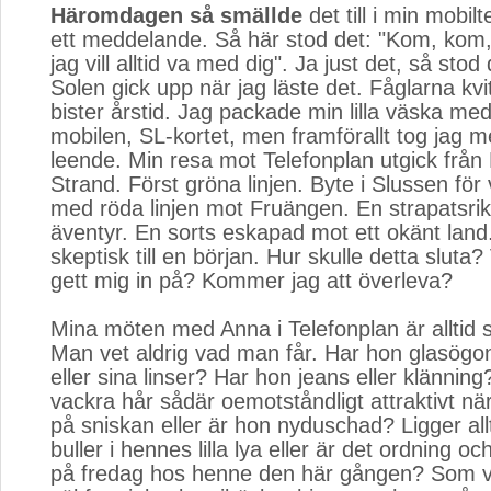
Häromdagen så smällde
det till i min mobilt
ett meddelande. Så här stod det: "Kom, kom, 
jag vill alltid va med dig". Ja just det, så sto
Solen gick upp när jag läste det. Fåglarna kvit
bister årstid. Jag packade min lilla väska m
mobilen, SL-kortet, men framförallt tog jag m
leende. Min resa mot Telefonplan utgick från
Strand. Först gröna linjen. Byte i Slussen för 
med röda linjen mot Fruängen. En strapatsrik
äventyr. En sorts eskapad mot ett okänt land
skeptisk till en början. Hur skulle detta sluta?
gett mig in på? Kommer jag att överleva?
Mina möten med Anna i Telefonplan är alltid
Man vet aldrig vad man får. Har hon glasögon
eller sina linser? Har hon jeans eller klännin
vackra hår sådär oemotståndligt attraktivt när
på sniskan eller är hon nyduschad? Ligger all
buller i hennes lilla lya eller är det ordning o
på fredag hos henne den här gången? Som van