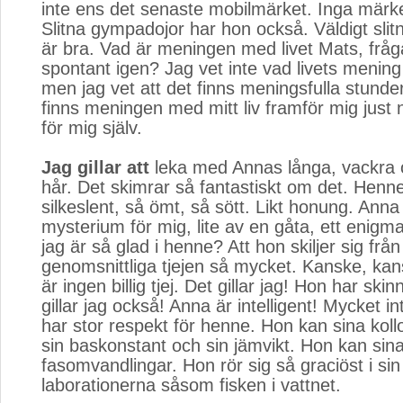
inte ens det senaste mobilmärket. Inga märke
Slitna gympadojor har hon också. Väldigt slit
är bra. Vad är meningen med livet Mats, frå
spontant igen? Jag vet inte vad livets mening 
men jag vet att det finns meningsfulla stunder
finns meningen med mitt liv framför mig just 
för mig själv.
Jag gillar att
leka med Annas långa, vackra 
hår. Det skimrar så fantastiskt om det. Henn
silkeslent, så ömt, så sött. Likt honung. Anna ä
mysterium för mig, lite av en gåta, ett enigma
jag är så glad i henne? Att hon skiljer sig frå
genomsnittliga tjejen så mycket. Kanske, kan
är ingen billig tjej. Det gillar jag! Hon har sk
gillar jag också! Anna är intelligent! Mycket in
har stor respekt för henne. Hon kan sina koll
sin baskonstant och sin jämvikt. Hon kan sin
fasomvandlingar. Hon rör sig så graciöst i sin
laborationerna såsom fisken i vattnet.