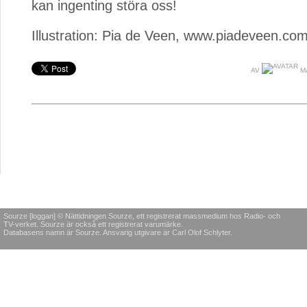
kan ingenting störa oss!
Illustration: Pia de Veen, www.piadeveen.co
AV
M
Sourze [loggan] © Nättidningen Sourze, ett registrerat massmedium hos Radio- och
TV-verket. Sourze är också ett registrerat varumärke.
Databasens namn är Sourze. Ansvarig utgivare är Carl Olof Schlyter.