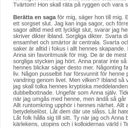
Tvärtom! Hon skall räta på ryggen och vara st
Berätta en saga
för mig, säger hon till mig.
ett sorgset slut. Jag kan inga sagor, och förr
sagor alltid med ett lyckligt slut, svarar jag 
skriver dikter ibland. Sorgliga dikter. Svarta 
ensamhet och smärtor är centrala. Svarta oc
saker är alltid i fokus i allt hennes skapande.
Anna sin favoritmusik för mig. De är de mes
sorgliga stycken jag hört. Anna pratar inte s
hennes blickar säger desto mer. Någonting fa
liv. Någon pusselbit har försvunnit för henne
vandring genom livet. Men vilken? Ibland så v
jag skall tolka hennes kryptiska meddelanden
dubbelbottnade. Ungefär som Anna själv. Tiden
när jag umgås med henne, men ändå så går ti
Allt runtomkring upphör i hennes närhet. Allt a
betydelselöst. Låt dem där ute slåss. Låt hate
Låt folk hålla sig till sitt. Ty när jag och Anna 
kärlekens, utopins och i kolloidernas värld i T