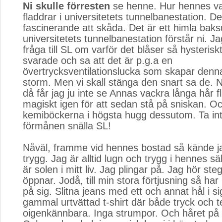
Ni skulle förresten
se henne. Hur hennes vac
fladdrar i universitetets tunnelbanestation. De
fascinerande att skåda. Det är ett himla baks
universitetets tunnelbanestation förstår ni. Ja
fråga till SL om varför det blåser så hysterisk
svarade och sa att det är p.g.a en
övertrycksventilationslucka som skapar denn
storm. Men vi skall stänga den snart sa de. N
då får jag ju inte se Annas vackra långa hår f
magiskt igen för att sedan stå på sniskan. 
kemiböckerna i högsta hugg dessutom. Ta int
förmånen snälla SL!
Nåväl, framme vid hennes bostad så kände j
trygg. Jag är alltid lugn och trygg i hennes sä
är solen i mitt liv. Jag plingar på. Jag hör ste
öppnar. Jodå, till min stora förtjusning så ha
på sig. Slitna jeans med ett och annat hål i s
gammal urtvättad t-shirt där både tryck och t
oigenkännbara. Inga strumpor. Och håret på