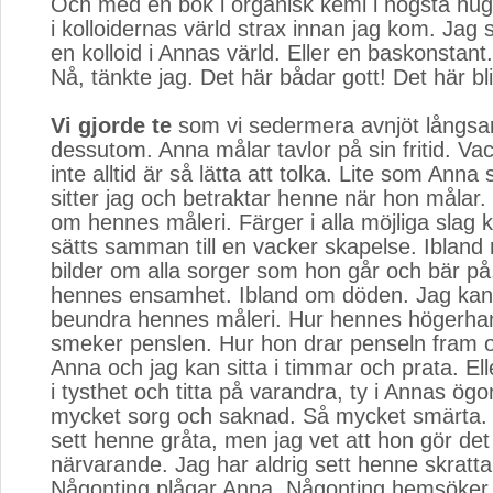
Och med en bok i organisk kemi i högsta hug
i kolloidernas värld strax innan jag kom. Jag s
en kolloid i Annas värld. Eller en baskonstant.
Nå, tänkte jag. Det här bådar gott! Det här bl
Vi gjorde te
som vi sedermera avnjöt långsa
dessutom. Anna målar tavlor på sin fritid. Va
inte alltid är så lätta att tolka. Lite som Anna 
sitter jag och betraktar henne när hon målar.
om hennes måleri. Färger i alla möjliga slag
sätts samman till en vacker skapelse. Ibland
bilder om alla sorger som hon går och bär på
hennes ensamhet. Ibland om döden. Jag kan 
beundra hennes måleri. Hur hennes högerha
smeker penslen. Hur hon drar penseln fram oc
Anna och jag kan sitta i timmar och prata. Elle
i tysthet och titta på varandra, ty i Annas ögo
mycket sorg och saknad. Så mycket smärta. 
sett henne gråta, men jag vet att hon gör det 
närvarande. Jag har aldrig sett henne skratta 
Någonting plågar Anna. Någonting hemsöker