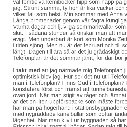
väl femtielva kemiböcker hipp som happ på g
jag. Strunt samma, ty hon är lika vacker och
vilket fall som helst. Min sommar med Anna va
Långa promenader genom vår fagra kungliga
Varma dagar och ljuvliga sommarkvällar som al
slut. I sådana stunder så önskar man att man
evigt. Men underbart är kort som Monika Zet
i tiden sjöng. Men nu är det februari och till
långt. Dagen till ära så är det ju grådaskigt o
Telefonplan är det sommar jämt, för där bor 
I takt med
att jag närmade mig Telefonplan j
optimistisk blev jag. Hur ser det nu ut i Tele
man i Telefonplan? Finns Gud i Telefonplan? 
konstatera först och främst att tunnelbanesta
ovan jord. När man stigit av tåget och lämna
är det en liten uppförsbacke som måste forc
har man på högerhand i stationsbyggnaden 
med nygräddade kanelbullar som doftar ända 
lägenhet. När man klivit ur byggnaden så ha
Ericsson lokal snett till höger. Sedan rakt till 