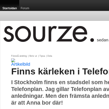
Startsidan
Forum
Föreslå ändring
| 
Skriv ut
| 
Tipsa
| 
Dela
Finns kärleken i Telef
I Stockholm finns en stadsdel som h
Telefonplan. Jag gillar Telefonplan 
anledningar. Men den främsta anledni
är att Anna bor där!