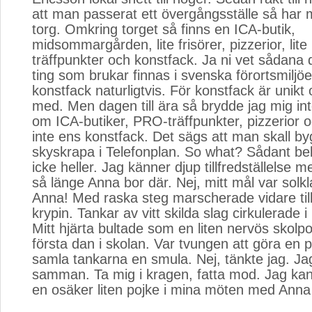
att man passerat ett övergångsställe så har ma
torg. Omkring torget så finns en ICA-butik,
midsommargården, lite frisörer, pizzerior, lit
träffpunkter och konstfack. Ja ni vet sådana 
ting som brukar finnas i svenska förortsmiljö
konstfack naturligtvis. För konstfack är unikt
med. Men dagen till ära så brydde jag mig in
om ICA-butiker, PRO-träffpunkter, pizzerior oc
inte ens konstfack. Det sägs att man skall b
skyskrapa i Telefonplan. So what? Sådant 
icke heller. Jag känner djup tillfredställelse 
så länge Anna bor där. Nej, mitt mål var solk
Anna! Med raska steg marscherade vidare till 
krypin. Tankar av vitt skilda slag cirkulerade i
Mitt hjärta bultade som en liten nervös skolpo
första dan i skolan. Var tvungen att göra en p
samla tankarna en smula. Nej, tänkte jag. J
samman. Ta mig i kragen, fatta mod. Jag kan
en osäker liten pojke i mina möten med Anna 