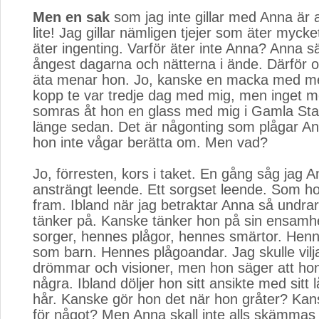
Men en sak
som jag inte gillar med Anna är at
lite! Jag gillar nämligen tjejer som äter myc
äter ingenting. Varför äter inte Anna? Anna s
ångest dagarna och nätterna i ände. Därför o
äta menar hon. Jo, kanske en macka med m
kopp te var tredje dag med mig, men inget m
somras åt hon en glass med mig i Gamla Sta
länge sedan. Det är någonting som plågar A
hon inte vågar berätta om. Men vad?
Jo, förresten, kors i taket. En gång såg jag A
ansträngt leende. Ett sorgset leende. Som h
fram. Ibland när jag betraktar Anna så undra
tänker på. Kanske tänker hon på sin ensamh
sorger, hennes plågor, hennes smärtor. Hen
som barn. Hennes plågoandar. Jag skulle vil
drömmar och visioner, men hon säger att hon
några. Ibland döljer hon sitt ansikte med sitt
hår. Kanske gör hon det när hon gråter? Ka
för något? Men Anna skall inte alls skämmas 