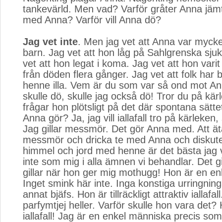
tankevärld. Men vad? Varför gråter Anna jäm
med Anna? Varför vill Anna dö?
Jag vet inte
. Men jag vet att Anna var myck
barn. Jag vet att hon låg på Sahlgrenska sjuk
vet att hon legat i koma. Jag vet att hon var
från döden flera gånger. Jag vet att folk har 
henne illa. Vem är du som var så ond mot 
skulle dö, skulle jag också dö! Tror du på kä
frågar hon plötsligt på det där spontana sätt
Anna gör? Ja, jag vill iallafall tro på kärleken
Jag gillar messmör. Det gör Anna med. Att 
messmör och dricka te med Anna och diskuter
himmel och jord med henne är det bästa jag 
inte som mig i alla ämnen vi behandlar. Det gi
gillar när hon ger mig mothugg! Hon är en e
Inget smink här inte. Inga konstiga urringning
annat bjäfs. Hon är tillräckligt attraktiv iallafa
parfymtjej heller. Varför skulle hon vara det? 
iallafall! Jag är en enkel människa precis so