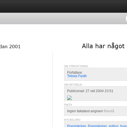
OM FÖRFATTAREN
Författare:
Tobias Fasth
OM ARTIKELN
Publicerad: 27 okt 2004 23:51
FAKTA
Ingen faktatext angiven
föreslå
NYCKELORD
Poesiskolan
,
Poesiskolan
,
solljus
,
huv