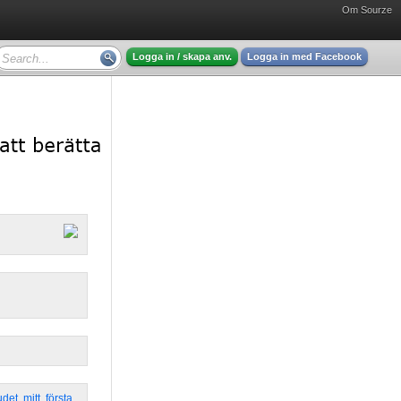
Om Sourze
Logga in / skapa anv.
Logga in med Facebook
udet
,
mitt
,
första
,