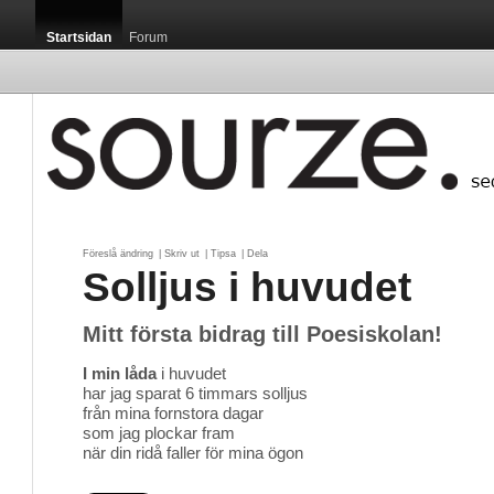
Startsidan
Forum
Föreslå ändring
| 
Skriv ut
| 
Tipsa
| 
Dela
Solljus i huvudet
Mitt första bidrag till Poesiskolan!
I min låda
i huvudet
har jag sparat 6 timmars solljus
från mina fornstora dagar
som jag plockar fram
när din ridå faller för mina ögon