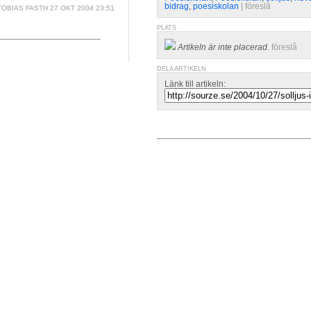
bidrag
,
poesiskolan
| 
föreslå
OBIAS FASTH
27 OKT 2004 23:51
PLATS
Artikeln är inte placerad.
föreslå
DELA ARTIKELN
Länk till artikeln: