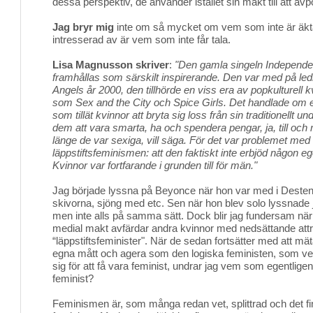
dessa perspektiv, de använder istället sin makt till att avpo
Jag bryr mig
inte om så mycket om vem som inte är äkta.
intresserad av är vem som inte får tala.
Lisa Magnusson skriver
:
"Den gamla singeln Independ
framhållas som särskilt inspirerande. Den var med på ledmo
Angels år 2000, den tillhörde en viss era av popkulturell
som Sex and the City och Spice Girls. Det handlade om e
som tillät kvinnor att bryta sig loss från sin traditionellt un
dem att vara smarta, ha och spendera pengar, ja, till och
länge de var sexiga, vill säga. För det var problemet med
läppstiftsfeminismen: att den faktiskt inte erbjöd någon egen
Kvinnor var fortfarande i grunden till för män."
Jag började lyssna på Beyonce när hon var med i Desteny
skivorna, sjöng med etc. Sen när hon blev solo lyssnade
men inte alls på samma sätt. Dock blir jag fundersam när
medial makt avfärdar andra kvinnor med nedsättande att
“läppstiftsfeminister". När de sedan fortsätter med att mä
egna mått och agera som den logiska feministen, som ve
sig för att få vara feminist, undrar jag vem som egentlig
feminist?
Feminismen är, som många redan vet, splittrad och det f