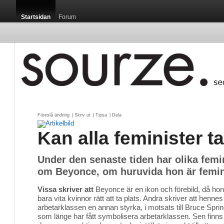
Startsidan
Forum
Föreslå ändring
| 
Skriv ut
| 
Tipsa
| 
Dela
Kan alla feminister t
Under den senaste tiden har olika femi
om Beyonce, om huruvida hon är feminis
Vissa skriver att
Beyonce är en ikon och förebild, då hon
bara vita kvinnor rätt att ta plats. Andra skriver att henn
arbetarklassen en annan styrka, i motsats till Bruce Spri
som länge har fått symbolisera arbetarklassen. Sen finns