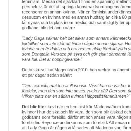
feminism. Medan det självklart finns en spänning mellan o
perspektiv, är det att springa könsmaktsordningens ärend
recenserar en annan kvinna. När en feminist underkänne
dessutom en kvinna med en annan hudfärg än cirka 80 pr
får synas och ta plats inom media, och samtidigt lyfter
godkänd, blir det ännu värre.
"Lady Gaga saknar helt det allvar som annars känneteck
lekfullhet som inte står att finna i någon annan stjärna. Ho
kvinna som är duktig och bra och en riktig förebild yada 
som Donatella Versace på syra och gör sjukt dansanta lå
vara full. Det är hoppingivande."
Detta skrev Lisa Magnusson 2010, hon verkar ha ändrat si
ett par dagar sedan såhär:
"Den sexuella makten är illusorisk. Visst kan en vacker kv
fördelar, men den som inte anses vacker då? Den som är
Vilken plats har en sådan kvinna i läppstiftsfeminismen?"
Det blir lite
skevt när en feminist kör Madonna/hora komp
kvinnor i hur de ska och får vara, den som blir älskad o
godkänns som förebild, därför att hon anses vara någon 
förebilder. Beyonce underkänns som förebild. Att sedan 
att Lady Gaga är någon vi låtsades att Madonna var, får m