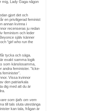
för mig, Lady Gaga någon
dan gjort det och 
år en priviligerad feminist
en annan kvinna i
Kvinnor recenseras ju redan
ativ feminism och leder
 Beyonce själv känner
och “girl who run the
 får tycka och säga.
, är exakt samma logik
ras som känslosamma,
 andra feminister. "Icke-
a feminister".
innor. Vissa kvinnor
 av den patriarkala
kta dig med att du är
dra.
ivare som tjafs om vem
ill tals sluta utestänga 
nister kan tala, frågan är