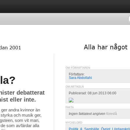
OM FÖRFATTAREN
Författare:
ala?
Sara Abdollahi
OM ARTIKELN
nister debatterat
Publicerad: 08 jun 2013 06:00
t eller inte.
FAKTA
 ger andra kvinnor än 
Ingen faktatext angiven
föreslå
es styrka och musik ger,
ngsteen, som vit man,
NYCKELORD
 de som avfärdar alla
Politik
,
&
,
Samhälle
,
Övrigt
,
Lördagskrö