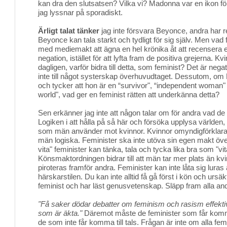
kan dra den slutsatsen? Vilka vi? Madonna var en ikon 
jag lyssnar på sporadiskt.
Ärligt talat tänker
jag inte försvara Beyonce, andra har re
Beyonce kan tala starkt och tydligt för sig själv. Men vad f
med mediemakt att ägna en hel krönika åt att recensera 
negation, istället för att lyfta fram de positiva grejerna. 
dagligen, varför bidra till detta, som feminist? Det är neg
inte till något systerskap överhuvudtaget. Dessutom, om
och tycker att hon är en “survivor", “independent woman" 
world", vad ger en feminist rätten att underkänna detta?
Sen erkänner jag inte att någon talar om för andra vad de
Logiken i att hålla på så här och försöka upplysa världen
som män använder mot kvinnor. Kvinnor omyndigförkla
män logiska. Feminister ska inte utöva sin egen makt över
vita" feminister kan tänka, tala och tycka lika bra som "vit
Könsmaktordningen bidrar till att män tar mer plats än kv
piroteras framför andra. Feminister kan inte låta sig luras
härskarstilen. Du kan inte alltid få gå först i kön och ursä
feminist och har läst genusvetenskap. Släpp fram alla an
"Få saker dödar debatter om feminism och rasism effekt
som är äkta."
Däremot måste de feminister som får komma t
de som inte får komma till tals. Frågan är inte om alla femi