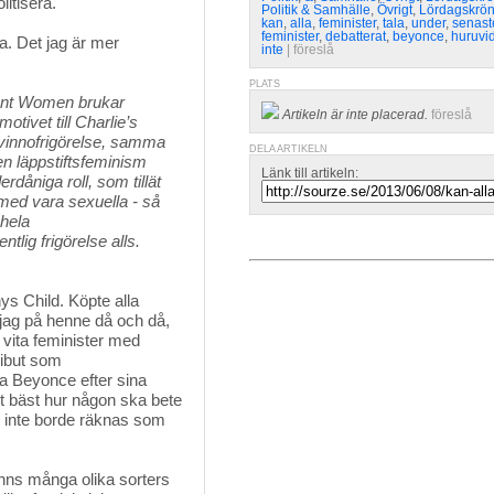
litisera.
Politik & Samhälle
,
Övrigt
,
Lördagskrö
kan
,
alla
,
feminister
,
tala
,
under
,
senast
feminister
,
debatterat
,
beyonce
,
huruvi
 Det jag är mer 
inte
| 
föreslå
PLATS
ent Women brukar
Artikeln är inte placerad.
föreslå
tivet till Charlie’s
 kvinnofrigörelse, samma
DELA ARTIKELN
n läppstiftsfeminism
Länk till artikeln:
derdåniga roll, som tillät
 med vara sexuella - så
 hela
tlig frigörelse alls.
s Child. Köpte alla
 jag på henne då och då,
 vita feminister med
ribut som
ta Beyonce efter sina
t bäst hur någon ska bete
en inte borde räknas som
inns många olika sorters