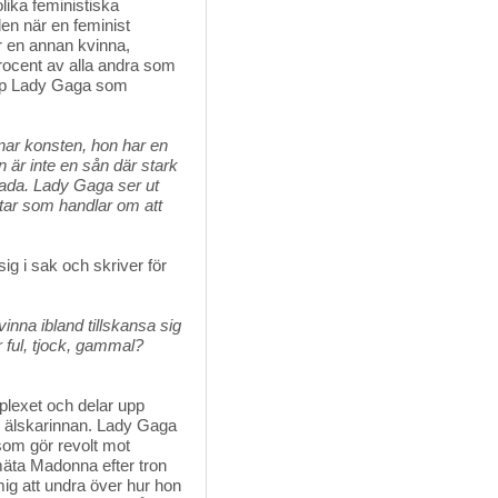
lika feministiska
en när en feminist
r en annan kvinna,
ocent av alla andra som
 upp Lady Gaga som
nar konsten, hon har en
n är inte en sån där stark
yada. Lady Gaga ser ut
tar som handlar om att
g i sak och skriver för
inna ibland tillskansa sig
 ful, tjock, gammal?
lexet och delar upp 
ch älskarinnan. Lady Gaga
som gör revolt mot
mäta Madonna efter tron
ig att undra över hur hon