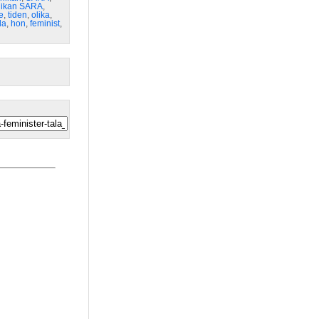
nikan SARA
,
e
,
tiden
,
olika
,
da
,
hon
,
feminist
,