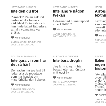
LITTERATUR & POESI
LITTERATUR & POESI
MEDIA
Inte den du tror
Inte längre någon
Arrog
tvekan
textn
"Smack!" På en sekund
hade det lilla barnets
Ödesmättad Klimatrapport
Textnin
världsbild förändrats och
i Ekot 070202
kan vara
han hade bittert fått erfara
oavsett
att alla vuxna inte var
Kommentarer
eller int
snälla.
JAN BRUNNEGÅRD
Komme
2007-02-05 20:51:00
Kommentarer
ÅKE ASK
ANITHA ÖSTLUND MEIJER
2007-01-0
2009-12-15 14:41:00
POLITIK & SAMHÄLLE
ALKOHOL & DROGER
SPORT
Inte bara vi som har
Inte bara drogfri
Italie
det så här!
ingen 
Jag är fri idag, fri från
histor
besattheten att förstöra
Den raden har jag läst till
mitt eget liv
leda i alla de reportage
"Av alla
som har handlat om
order ti
Kommentarer
missförhållanden i skolor.
under 
MALIN ÅKESDOTTER
måste d
Kommentarer
2006-08-11 12:19:00
Francè, 
RAMONA FRANSSON
spotta i
2006-12-19 18:31:00
Komme
CHRISTE
2006-06-0