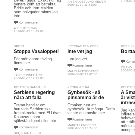
Derek Riggs. Exakt hur jag
2009-09-1
ANITHA ÖSTLUND MEIJER
senare kom att betrakta
2009-11-19 11:33:00
Eddie och Iron Maiden
som halvgudar minns jag
inte...
Kommentarer
AJE BJÖRKMAN
2010-04-13 13:49:00
SPORT
LITTERATUR & POESI
POESIS
Stoppa Vasaloppet!
Inte vet jag
Bortta
För orättvisare tävling
..va jag vet
Komme
finns inte.
Kommentarer
OKÄND
Kommentarer
2004-05-2
MALIN ÅKESDOTTER
2006-08-07 12:07:00
JAN BRUNNEGÅRD
2008-03-02 12:13:00
POLITIK & SAMHÄLLE
KROPP & SJÄL
POLITIK
Serbiens regering
Gynbesök - så
A Smal
nära att falla
pinsamma är de
är vik
intres
Trätan handlar om
Omaken runt ett
huruvida Serbien ska
gynbesök, är många. Detta
Jag kan
frontalkrocka med EU över
visste du kanske inte.
inflytel
Kosovas snara
behöver
Kommentarer
självständighet eller inte.
att stäl
MARITA LUNDBERG
mänskli
Kommentarer
2007-10-13 13:24:00
accepter
SHQIPTAR OSEKU