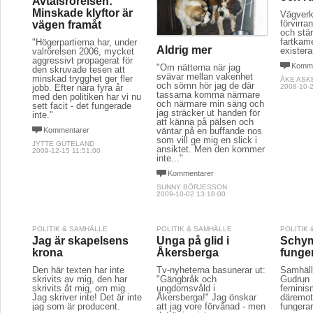
Avtalsrörelsen:
Minskade klyftor är
Vägverk
förvirr
vägen framåt
och stä
fartkame
"Högerpartierna har, under
Aldrig mer
existera
valrörelsen 2006, mycket
aggressivt propagerat för
Komme
"Om nätterna när jag
den skruvade tesen att
svävar mellan vakenhet
minskad trygghet ger fler
ÅKE ASK
och sömn hör jag de där
jobb. Efter nära fyra år
2008-10-2
tassarna komma närmare
med den politiken har vi nu
och närmare min säng och
sett facit - det fungerade
jag sträcker ut handen för
inte."
att känna på pälsen och
väntar på en buffande nos
Kommentarer
som vill ge mig en slick i
JYTTE GUTELAND
ansiktet. Men den kommer
2009-12-15 11:51:00
inte..."
Kommentarer
SUNNY BÖRJESSON
2009-10-02 13:18:00
POLITIK & SAMHÄLLE
POLITIK & SAMHÄLLE
POLITIK
Jag är skapelsens
Unga på glid i
Schym
krona
Åkersberga
funger
Den här texten har inte
Tv-nyheterna basunerar ut:
Samhäll
skrivits av mig, den har
"Gängbråk och
Gudrun
skrivits åt mig, om mig.
ungdomsvåld i
feminis
Jag skriver inte! Det är inte
Åkersberga!" Jag önskar
däremot 
jag som är producent.
att jag vore förvånad - men
fungerar