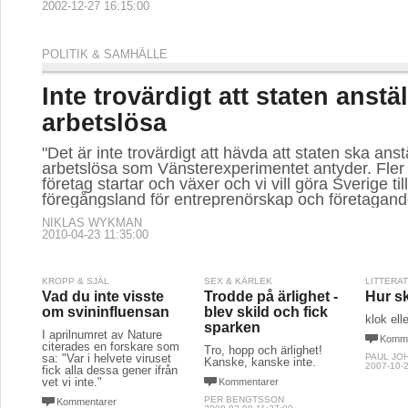
2002-12-27 16:15:00
POLITIK & SAMHÄLLE
Inte trovärdigt att staten anstäl
arbetslösa
"Det är inte trovärdigt att hävda att staten ska anstä
arbetslösa som Vänsterexperimentet antyder. Fler 
företag startar och växer och vi vill göra Sverige till
föregångsland för entreprenörskap och företagand
NIKLAS WYKMAN
2010-04-23 11:35:00
KROPP & SJÄL
SEX & KÄRLEK
LITTERA
Vad du inte visste
Trodde på ärlighet -
Hur sk
om svininfluensan
blev skild och fick
klok ell
sparken
I aprilnumret av Nature
Komme
citerades en forskare som
Tro, hopp och ärlighet!
sa: "Var i helvete viruset
PAUL JO
Kanske, kanske inte.
2007-10-2
fick alla dessa gener ifrån
vet vi inte."
Kommentarer
PER BENGTSSON
Kommentarer