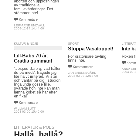
aborten och upplösningen
av traditionella
familjevärderingar. Det
stämmer inte!
Kommentarer
LEIF-ARNE UNDVALL
2009-12-14 14:44:00
KULTUR & NÖJE
SPORT
LITTERA
Stoppa Vasaloppet!
Inte 
Lill-Babs 70 år:
För orättvisare tävling
Röken fr
finns inte.
Grattis gumman!
Komme
Kommentarer
"Jösses Barbro, vad håller
ANNA ER
du på med?, frågade jag
2004-02-2
JAN BRUNNEGÅRD
lite halvt irriterad. Vi står
2008-03-02 12:13:00
och väntar på dig i studion
Ingalunda gosse lille,
svarade hon inte kan man
lämna köket så här efter
en fika!"
Kommentarer
WILLIAM BUTT
2008-03-09 15:49:00
LITTERATUR & POESI
Hallå, hallå?