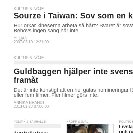
KULTUR & NÖJE
Sourze i Taiwan: Sov som en k
Hur orkar kineserna arbeta så hårt? Svaret är sova
Behövs ingen säng här inte.
YI LIAN
2007-03-10 12:31:00
KULTUR & NÖJE
Guldbaggen hjälper inte svens
framåt
Det är inte konstigt att en hel galas nomineringar f
eller fem filmer. Fler filmer görs inte.
ANNIKA BRANDT
2013-01-23 07:00:00
POLITIK & SAMHÄLLE
KROPP & SJÄL
POLITIK
Livsfa
och r