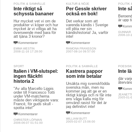
POLITIK & SAMHÄLLE
KULTUR & NÖJE
POLITIK
Inte riktigt så
Per Gessle skriver
Inte s
schyssta bananer
också en bok!
Beroend
är upp ti
Hur mycket vet vi om de
Det verkar som att
produkter vi köper och hur
varenda kändis i Sverige
Komme
mycket är vi villiga att ha
vill plita ner sin
överseende med bara för
kändishistoria! Ja, varför
GUNNAR
2006-10-1
att tjäna 3 kronor?
inte!
Kommentarer
Kommentarer
EMMA WESTIN
RAMONA FRANSSON
2008-11-16 17:28:00
2007-08-14 09:57:00
SPORT
POLITIK & SAMHÄLLE
POESIS
Italien i VM-slutspel:
Kastrera pappor
Inte l
ingen fläckfri
som inte betalar
där varj
historia 2
återvän
Ursäkta mig svenskfödda
svenska män, men nu
"Av alla Marcello Lippis
Komme
kommer jag att ge er en
order till Francesco Totti
riktigt känga och ni får inte
JEANETT
under VM-matcherna
2005-01-0
ens våga kalla mig för
måste den viktigaste vara:
omvänd rasist för det är
Francè, för guds skull -
jag definitivt inte!
spotta inte!"
Kommentarer
Kommentarer
WILLIAM BUTT
CHRISTER LÖFMAN
2005-02-07 15:06:00
2006-06-07 01:51:00