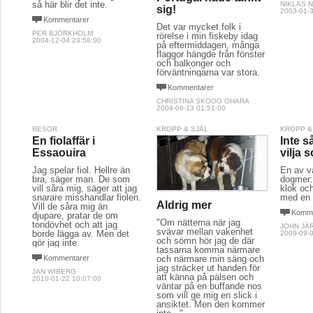
så här blir det inte.
NIKLAS 
sig!
2003-01-3
Kommentarer
Det var mycket folk i
PER BJÖRKHOLM
rörelse i min fiskeby idag
2004-12-04 23:58:00
på eftermiddagen, många
flaggor hängde från fönster
och balkonger och
förväntningarna var stora.
Kommentarer
CHRISTINA SKOOG OHARA
2004-06-13 01:51:00
RESOR
KROPP & SJÄL
KROPP &
En fiolaffär i
Inte s
Essaouira
vilja 
Jag spelar fiol. Hellre än
En av vå
bra, säger man. De som
dogmer:
vill såra mig, säger att jag
klok och
snarare misshandlar fiolen.
med en e
Aldrig mer
Vill de såra mig än
Komme
djupare, pratar de om
"Om nätterna när jag
tondövhet och att jag
JOHN JÄ
svävar mellan vakenhet
borde lägga av. Men det
2009-09-0
och sömn hör jag de där
gör jag inte.
tassarna komma närmare
Kommentarer
och närmare min säng och
jag sträcker ut handen för
JAN WIBERG
att känna på pälsen och
2010-01-22 10:07:00
väntar på en buffande nos
som vill ge mig en slick i
ansiktet. Men den kommer