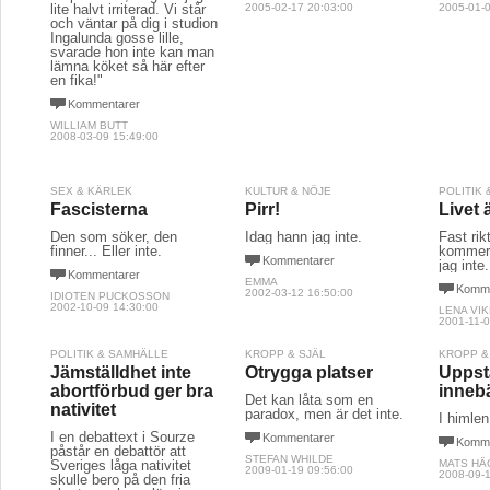
lite halvt irriterad. Vi står
2005-02-17 20:03:00
2005-01-0
och väntar på dig i studion
Ingalunda gosse lille,
svarade hon inte kan man
lämna köket så här efter
en fika!"
Kommentarer
WILLIAM BUTT
2008-03-09 15:49:00
SEX & KÄRLEK
KULTUR & NÖJE
POLITIK
Fascisterna
Pirr!
Livet 
Den som söker, den
Idag hann jag inte.
Fast rik
finner... Eller inte.
kommer 
Kommentarer
jag inte.
Kommentarer
EMMA
Komme
2002-03-12 16:50:00
IDIOTEN PUCKOSSON
2002-10-09 14:30:00
LENA VI
2001-11-0
POLITIK & SAMHÄLLE
KROPP & SJÄL
KROPP &
Jämställdhet inte
Otrygga platser
Uppst
abortförbud ger bra
inneb
Det kan låta som en
nativitet
paradox, men är det inte.
I himlen
I en debattext i Sourze
Kommentarer
Komme
påstår en debattör att
STEFAN WHILDE
Sveriges låga nativitet
MATS HÄ
2009-01-19 09:56:00
2008-09-1
skulle bero på den fria