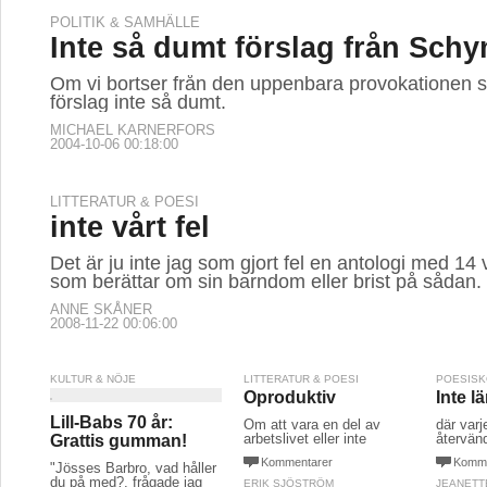
POLITIK & SAMHÄLLE
Inte så dumt förslag från Sch
Om vi bortser från den uppenbara provokationen s
förslag inte så dumt.
MICHAEL KARNERFORS
2004-10-06 00:18:00
LITTERATUR & POESI
inte vårt fel
Det är ju inte jag som gjort fel en antologi med 14
som berättar om sin barndom eller brist på sådan.
ANNE SKÅNER
2008-11-22 00:06:00
KULTUR & NÖJE
LITTERATUR & POESI
POESIS
Oproduktiv
Inte l
Lill-Babs 70 år:
Om att vara en del av
där varj
arbetslivet eller inte
återvän
Grattis gumman!
Kommentarer
Komme
"Jösses Barbro, vad håller
du på med?, frågade jag
ERIK SJÖSTRÖM
JEANETT