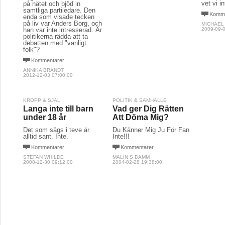
vet vi in
på nätet och bjöd in
samtliga partiledare. Den
Komme
enda som visade tecken
på liv var Anders Borg, och
MICHAEL
han var inte intresserad. Är
2009-09-0
politikerna rädda att ta
debatten med "vanligt
folk"?
Kommentarer
ANNIKA BRANDT
2012-12-03 07:00:00
KROPP & SJÄL
POLITIK & SAMHÄLLE
Langa inte till barn
Vad ger Dig Rätten
under 18 år
Att Döma Mig?
Det som sägs i teve är
Du Känner Mig Ju För Fan
alltid sant. Inte.
Inte!!!
Kommentarer
Kommentarer
STEFAN WHILDE
MALIN S DAMM
2008-12-30 09:12:00
2004-02-28 19:38:00