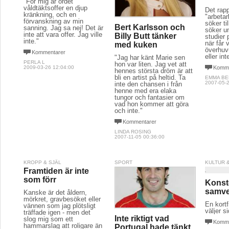
"För mig är ordet
våldtäktsoffer en djup
Det rapp
kränkning, och en
"arbeta
förvanskning av min
söker ti
Bert Karlsson och
sanning. Jag sa nej! Det är
söker un
inte att vara offer. Jag ville
Billy Butt tänker
studier 
inte."
när får 
med kuken
överhuvu
Kommentarer
eller int
"Jag har känt Marie sen
PERLA L
hon var liten. Jag vet att
2009-03-26 12:04:00
Komme
hennes största dröm är att
bli en artist på heltid. Ta
EMMA B
2007-05-2
inte den chansen i från
henne med era elaka
tungor och fantasier om
vad hon kommer att göra
och inte."
Kommentarer
LINDA ROSING
2007-11-05 00:36:00
KROPP & SJÄL
SPORT
KULTUR 
Framtiden är inte
som förr
Konste
samve
Kanske är det åldern,
mörkret, gravbesöket eller
En kort
vännen som jag plötsligt
väljer si
träffade igen - men det
Inte riktigt vad
slog mig som ett
Komme
hammarslag att roligare än
Portugal hade tänkt