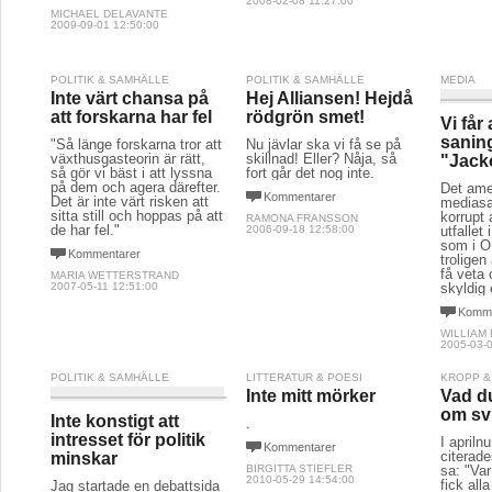
2008-02-08 11:27:00
MICHAEL DELAVANTE
2009-09-01 12:50:00
POLITIK & SAMHÄLLE
POLITIK & SAMHÄLLE
MEDIA
Inte värt chansa på
Hej Alliansen! Hejdå
att forskarna har fel
rödgrön smet!
Vi får
sanin
"Så länge forskarna tror att
Nu jävlar ska vi få se på
växthusgasteorin är rätt,
skillnad! Eller? Nåja, så
"Jack
så gör vi bäst i att lyssna
fort går det nog inte.
på dem och agera därefter.
Det ame
Kommentarer
Det är inte värt risken att
mediasa
sitta still och hoppas på att
korrupt 
RAMONA FRANSSON
de har fel."
2006-09-18 12:58:00
utfallet
som i O
Kommentarer
troligen
få veta
MARIA WETTERSTRAND
2007-05-11 12:51:00
skyldig e
Komme
WILLIAM
2005-03-0
POLITIK & SAMHÄLLE
LITTERATUR & POESI
KROPP &
Inte mitt mörker
Vad du
om sv
Inte konstigt att
.
intresset för politik
I apriln
Kommentarer
citerad
minskar
BIRGITTA STIEFLER
sa: "Var
2010-05-29 14:54:00
fick all
Jag startade en debattsida