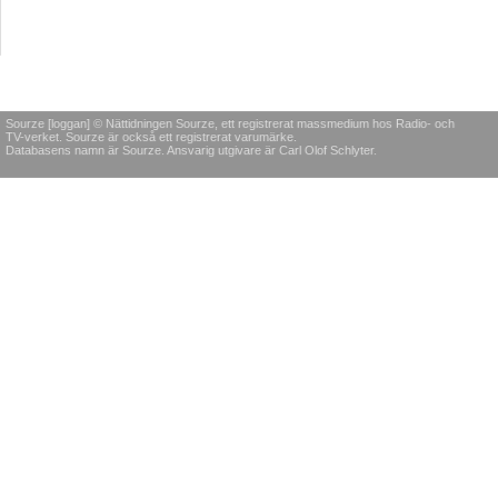
Sourze [loggan] © Nättidningen Sourze, ett registrerat massmedium hos Radio- och
TV-verket. Sourze är också ett registrerat varumärke.
Databasens namn är Sourze. Ansvarig utgivare är Carl Olof Schlyter.