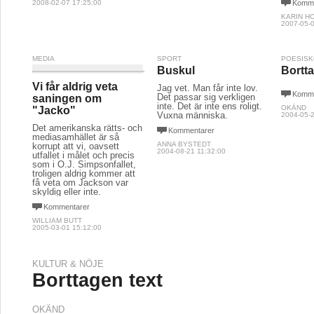
2008-02-07 17:25:00
Komme
KARIN H
2007-05-0
MEDIA
SPORT
POESIS
Buskul
Bortta
Vi får aldrig veta
Jag vet. Man får inte lov.
Komme
Det passar sig verkligen
saningen om
inte. Det är inte ens roligt.
OKÄND
"Jacko"
Vuxna människa.
2004-05-2
Det amerikanska rätts- och
Kommentarer
mediasamhället är så
ANNA BYSTEDT
korrupt att vi, oavsett
2004-08-21 11:32:00
utfallet i målet och precis
som i O.J. Simpsonfallet,
troligen aldrig kommer att
få veta om Jackson var
skyldig eller inte.
Kommentarer
WILLIAM BUTT
2005-03-01 15:12:00
KULTUR & NÖJE
Borttagen text
OKÄND