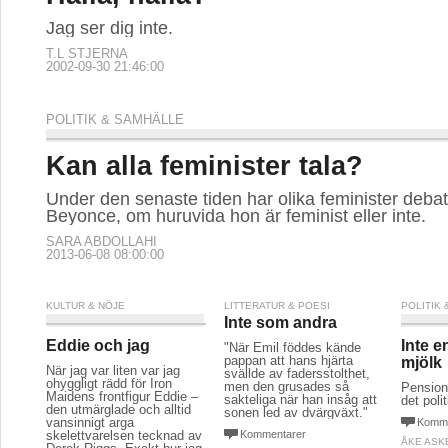
Jag ser dig inte.
T.L STJERNA
2002-09-30 21:46:00
POLITIK & SAMHÄLLE
Kan alla feminister tala?
Under den senaste tiden har olika feminister deba
Beyonce, om huruvida hon är feminist eller inte.
SARA ABDOLLAHI
2013-06-08 08:00:00
KULTUR & NÖJE
LITTERATUR & POESI
POLITIK
Inte som andra
Eddie och jag
Inte e
"När Emil föddes kände
pappan att hans hjärta
mjölk
När jag var liten var jag
svällde av fadersstolthet,
ohyggligt rädd för Iron
men den grusades så
Pensionä
Maidens frontfigur Eddie –
sakteliga när han insåg att
det poli
den utmärglade och alltid
sonen led av dvärgväxt."
vansinnigt arga
Komme
skelettvarelsen tecknad av
Kommentarer
ÅKE ASK