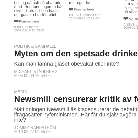
tjej jag då och då chattade
mitt eget liv
ska vet
med. Hon fann ingen ro här
livet, 
Kommentarer
i livet, trots att hon hade
på väge
det ganska bra förspänt.
MALIN ÅKESDOTTER
2006-08-11 12:19:00
Komme
Kommentarer
ANGUS L
KJELL EKBORG
2006-06-2
2007-02-10 16:55:00
POLITIK & SAMHÄLLE
Myten om den spetsade drink
Kan man lämna glaset obevakat eller inte?
MICHAEL STÅHLBERG
2005-09-09 16:54:00
MEDIA
Newsmill censurerar kritik av 
Nättidningen Newsmill åsiktscensurerar de debatt
ifrågasätter nyfeminismen. Här får du själv avgöra -
inte?
TOMMY SANDSTRÖM
2010-03-27 00:45:00