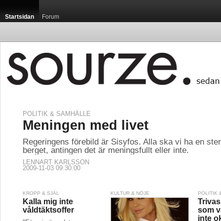
Startsidan
Forum
POLITIK & SAMHÄLLE
Meningen med livet
Regeringens förebild är Sisyfos. Alla ska vi ha en sten
berget, antingen det är meningsfullt eller inte.
LENNART KARLSSON
2009-11-03 09:30:00
KROPP & SJÄL
KULTUR & NÖJE
POLITIK
Kalla mig inte
Triva
våldtäktsoffer
som v
inte o