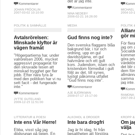
det är jag inte.
Kommentarer
Komme
Kommentarer
JOHAN FRÖCKLIN
MICHAEL
2007-03-02 10:10:00
2004-10-1
NINA NEDEBY
2006-02-21 16:26:00
POLITIK & SAMHÄLLE
MEDIA
POLITIK
Allian
gör mi
Avtalsrörelsen:
Gud finns nog inte?
Minskade klyftor är
För fler
Den svenska flaggans blåa
jag om a
vägen framåt
bakgrund bär, i tur och
Sociald
ordning, upp en gul
kommer p
"Högerpartierna har, under
davidsstjärna, en gul
göra pri
valrörelsen 2006, mycket
halvmåne och ett gult
värdelö
aggressivt propagerat för
kors. Judendom, islam och
det blir
den skruvade tesen att
kristendom förmedlat i gult
dem för
minskad trygghet ger fler
följt av det, till synes,
allmänn
jobb. Efter nära fyra år
lustigt påkomna utfallet
samma t
med den politiken har vi nu
"Gud finns nog inte".
jag inte.
sett facit - det fungerade
inte."
Kommentarer
Komme
AJE BJÖRKMAN
Kommentarer
RAMONA
2009-07-17 15:17:00
2007-09-2
JYTTE GUTELAND
2009-12-15 11:51:00
LITTERATUR & POESI
ALKOHOL & DROGER
KROPP &
Inte ens Vår Herre!
Inte bara drogfri
Om jag
välja
Ebba, visst såg jag
Jag är fri idag, fri från
dödsrunan på tjejen. En
besattheten att förstöra
Det är s