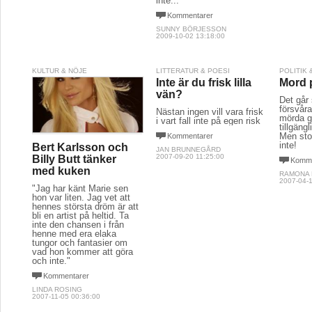
inte..."
Kommentarer
SUNNY BÖRJESSON
2009-10-02 13:18:00
KULTUR & NÖJE
LITTERATUR & POESI
POLITIK
Inte är du frisk lilla
Mord p
vän?
Det går 
försvåra
Nästan ingen vill vara frisk
mörda g
i vart fall inte på egen risk
tillgäng
Men sto
Kommentarer
inte!
Bert Karlsson och
JAN BRUNNEGÅRD
2007-09-20 11:25:00
Billy Butt tänker
Komme
med kuken
RAMONA
2007-04-1
"Jag har känt Marie sen
hon var liten. Jag vet att
hennes största dröm är att
bli en artist på heltid. Ta
inte den chansen i från
henne med era elaka
tungor och fantasier om
vad hon kommer att göra
och inte."
Kommentarer
LINDA ROSING
2007-11-05 00:36:00