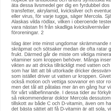
äta dessa livsmedel ger dig en fyrdubbel dos 
transfetter, akrylamid, kvicksilver och eventue
eller virus, för varje tugga, säger Mercola. Sj
Alaskas vilda rödlax, vilken i oberoende tester
vara nästan fri från skadliga kvicksilvernivåe
föroreningar. 2
Idag äter inte minst ungdomar skrämmande 
skräpmat och sötsaker medan de ofta ratar 
frukt. Därmed går de miste om viktiga minera
vitaminer som kroppen behöver. Många inser 
vikten av att dricka tillräckligt med vatten och 
som har lätt att bli uttorkade dricker dessvär
som istället driver ut vatten ur kroppen. Givet
också motion och vettiga sovvanor en stor rol
men det tål att påtalas mer än en gång hur vik
för vårt välbefinnande. I dessa tider av förkyl
så rekommenderar doktor Mercola dessutom a
tillskott av både C och D-vitamin, även om ha
det bästa sättet att få D-vitamin är att sola, vi