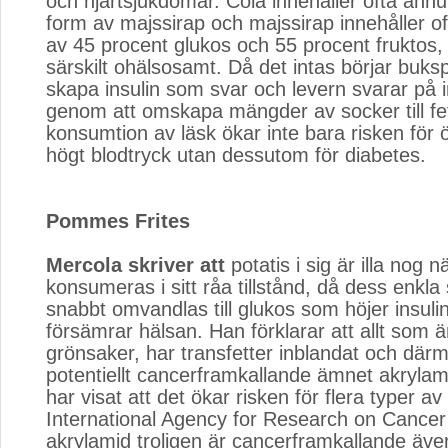
och hjärtsjukdomar. Cola innehåller ofta ännu
form av majssirap och majssirap innehåller o
av 45 procent glukos och 55 procent fruktos
särskilt ohälsosamt. Då det intas börjar buksp
skapa insulin som svar och levern svarar på i
genom att omskapa mängder av socker till fet
konsumtion av läsk ökar inte bara risken för 
högt blodtryck utan dessutom för diabetes.
Pommes Frites
Mercola skriver att
potatis i sig är illa nog nä
konsumeras i sitt råa tillstånd, då dess enkla
snabbt omvandlas till glukos som höjer insuli
försämrar hälsan. Han förklarar att allt som är
grönsaker, har transfetter inblandat och där
potentiellt cancerframkallande ämnet akrylami
har visat att det ökar risken för flera typer a
International Agency for Research on Cance
akrylamid troligen är cancerframkallande äve