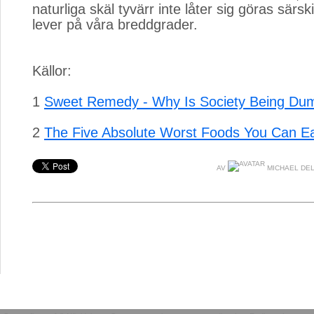
naturliga skäl tyvärr inte låter sig göras särsk
lever på våra breddgrader.
Källor:
1
Sweet Remedy - Why Is Society Being D
2
The Five Absolute Worst Foods You Can E
AV
MICHAEL DE