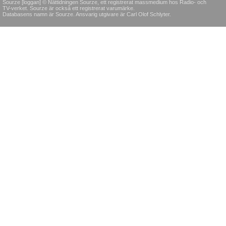
Sourze [loggan] © Nättidningen Sourze, ett registrerat massmedium hos Radio- och
TV-verket. Sourze är också ett registrerat varumärke.
Databasens namn är Sourze. Ansvarig utgivare är Carl Olof Schlyter.