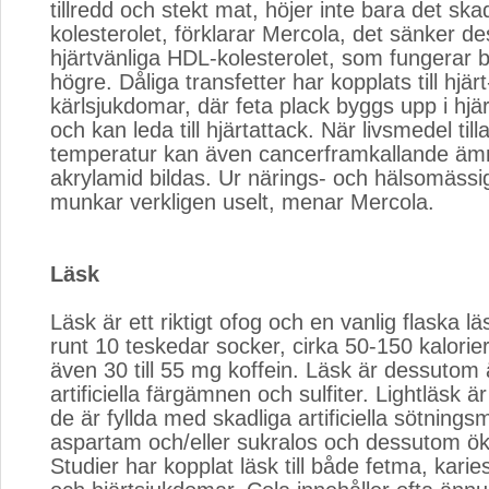
tillredd och stekt mat, höjer inte bara det ska
kolesterolet, förklarar Mercola, det sänker d
hjärtvänliga HDL-kolesterolet, som fungerar b
högre. Dåliga transfetter har kopplats till hjär
kärlsjukdomar, där feta plack byggs upp i hjär
och kan leda till hjärtattack. När livsmedel til
temperatur kan även cancerframkallande ä
akrylamid bildas. Ur närings- och hälsomässig
munkar verkligen uselt, menar Mercola.
Läsk
Läsk är ett riktigt ofog och en vanlig flaska lä
runt 10 teskedar socker, cirka 50-150 kalorie
även 30 till 55 mg koffein. Läsk är dessutom
artificiella färgämnen och sulfiter. Lightläsk 
de är fyllda med skadliga artificiella sötning
aspartam och/eller sukralos och dessutom ök
Studier har kopplat läsk till både fetma, kari