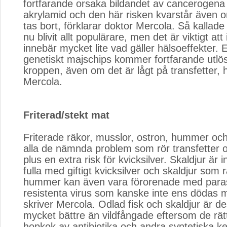
fortfarande orsaka bildandet av canceroge
akrylamid och den här risken kvarstår även o
tas bort, förklarar doktor Mercola. Så kallade
nu blivit allt populärare, men det är viktigt att
innebär mycket lite vad gäller hälsoeffekter. E
genetiskt majschips kommer fortfarande utlös
kroppen, även om det är lågt på transfetter, 
Mercola.
Friterad/stekt mat
Friterade räkor, musslor, ostron, hummer och
alla de nämnda problem som rör transfetter 
plus en extra risk för kvicksilver. Skaldjur är i
fulla med giftigt kvicksilver och skaldjur som 
hummer kan även vara förorenade med paras
resistenta virus som kanske inte ens dödas
skriver Mercola. Odlad fisk och skaldjur är de
mycket bättre än vildfångade eftersom de rätt
hopkok av antibiotika och andra syntetiska kem