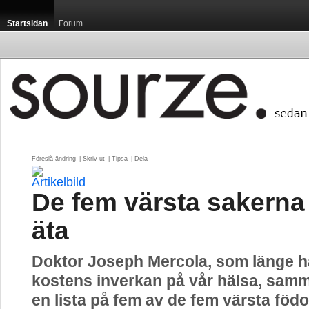
Startsidan
Forum
Föreslå ändring
| 
Skriv ut
| 
Tipsa
| 
Dela
De fem värsta sakerna
äta
Doktor Joseph Mercola, som länge h
kostens inverkan på vår hälsa, sam
en lista på fem av de fem värsta fö