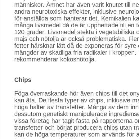
människor. Ämnet har även varit knutet till n
andra neurotoxiska effekter, inklusive neurol
för anställda som hanterar det. Kemikalien ka
många livsmedel då de är upphettade till en 
120 grader. Livsmedel stekta i vegetabiliska 
majs och nötolja är också problematiska. Fl
fetter härsknar lätt då de exponeras för syre
mängder av skadliga fria radikaler i kroppen.
rekommenderar kokosnötolja.
Chips
Föga överraskande hör även chips till det on
kan äta. De flesta typer av chips, inklusive m
höga halter av transfetter. Många av dem inn
dessutom genetiskt manipulerade ingrediens
vissa företag har tagit fasta på rapporterna
transfetter och börjat producera chips utan tr
kan de höga temperaturer som används för a