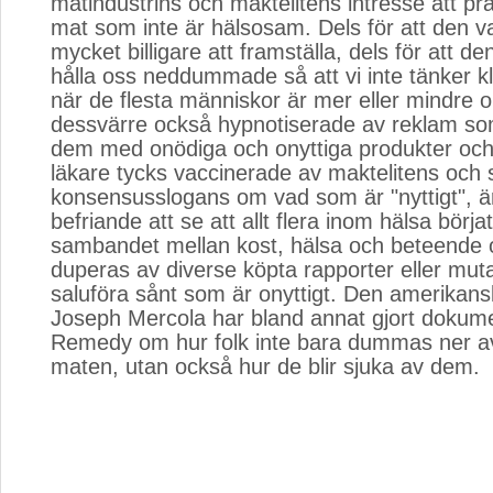
matindustrins och maktelitens intresse att pr
mat som inte är hälsosam. Dels för att den v
mycket billigare att framställa, dels för att den 
hålla oss neddummade så att vi inte tänker kla
när de flesta människor är mer eller mindre
dessvärre också hypnotiserade av reklam so
dem med onödiga och onyttiga produkter oc
läkare tycks vaccinerade av maktelitens och s
konsensusslogans om vad som är "nyttigt", ä
befriande att se att allt flera inom hälsa börja
sambandet mellan kost, hälsa och beteende och
duperas av diverse köpta rapporter eller muta
saluföra sånt som är onyttigt. Den amerikans
Joseph Mercola har bland annat gjort dokum
Remedy om hur folk inte bara dummas ner av t
maten, utan också hur de blir sjuka av dem.