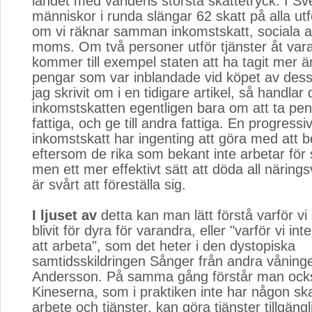
landet med världens största skattetryck. I Sv
människor i runda slängar 62 skatt på alla utf
om vi räknar samman inkomstskatt, sociala a
moms. Om två personer utför tjänster åt var
kommer till exempel staten att ha tagit mer ä
pengar som var inblandade vid köpet av dess
jag skrivit om i en tidigare artikel, så handla
inkomstskatten egentligen bara om att ta pen
fattiga, och ge till andra fattiga. En progress
inkomstskatt har ingenting att göra med att b
eftersom de rika som bekant inte arbetar för 
men ett mer effektivt sätt att döda all närin
är svårt att föreställa sig.
I ljuset av
detta kan man lätt förstå varför vi
blivit för dyra för varandra, eller "varför vi in
att arbeta", som det heter i den dystopiska
samtidsskildringen Sånger från andra våning
Andersson. På samma gång förstår man ocks
Kineserna, som i praktiken inte har någon ska
arbete och tjänster, kan göra tjänster tillgäng