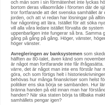
och män som i sin förmätenhet inte lyckas höj
bortom deras villaområde i förorten där de sj
tror fortfarande att det svenska samhället är
jorden, och att vi redan har lösningar på allting
har någonting att lära. Istället för att söka ny
vill alla våra ledare istället förvalta de syste
uppenbarligen inte fungerar så bra. Samma 
gång på gång på gång. Höger, vänster, höger
höger vänster.
Avregleringen av banksystemen
som skedd
hälften av 80-talet, även känd som november
är något man fortfarande inte får ifrågasätta.
värre, det är något man inte ens förstår har
göra, och som förtigs helt i historieskrivninge
behövas hur många finanskriser som helst för
politiker ens ska börja se sambanden. Hur l
bränna handen på eld innan man har förstånd 
handen? När ska staten börja ta tillbaka mak
samhällets pengar igen?