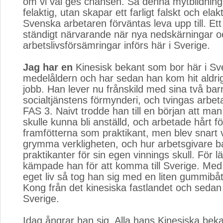
om vi väl ges chansen. Så denna mytbildning 
felaktig, utan skapar ett farligt falskt och ela
Svenska arbetaren förväntas leva upp till. Ett
ständigt närvarande när nya nedskärningar o
arbetslivsförsämringar införs här i Sverige.
Jag har en
Kinesisk bekant som bor här i Sver
medelåldern och har sedan han kom hit aldrig h
jobb. Han lever nu frånskild med sina två ba
socialtjänstens förmynderi, och tvingas arbet
FAS 3. Naivt trodde han till en början att man
skulle kunna bli anställd, och arbetade hårt fö
framfötterna som praktikant, men blev snart
grymma verkligheten, och hur arbetsgivare ba
praktikanter för sin egen vinnings skull. För 
kämpade han för att komma till Sverige. Med f
eget liv så tog han sig med en liten gummibåt
Kong från det kinesiska fastlandet och sedan v
Sverige.
Idag ångrar han sig. Alla hans Kinesiska be