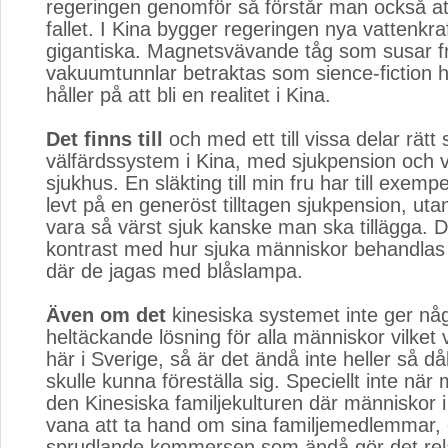
regeringen genomför så förstår man också att
fallet. I Kina bygger regeringen nya vattenkr
gigantiska. Magnetsvävande tåg som susar f
vakuumtunnlar betraktas som sience-fiction h
håller på att bli en realitet i Kina.
Det finns till
och med ett till vissa delar rätt s
välfärdssystem i Kina, med sjukpension och 
sjukhus. En släkting till min fru har till exemp
levt på en generöst tilltagen sjukpension, uta
vara så värst sjuk kanske man ska tillägga. De
kontrast med hur sjuka människor behandlas 
där de jagas med blåslampa.
Även om det
kinesiska systemet inte ger någ
heltäckande lösning för alla människor vilket 
här i Sverige, så är det ändå inte heller så d
skulle kunna föreställa sig. Speciellt inte när
den Kinesiska familjekulturen där människor i
vana att ta hand om sina familjemedlemmar,
sprudlande kommersen som ändå gör det relat