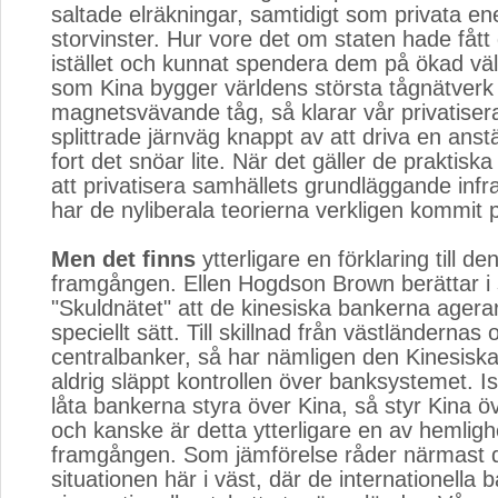
saltade elräkningar, samtidigt som privata ene
storvinster. Hur vore det om staten hade fått
istället och kunnat spendera dem på ökad väl
som Kina bygger världens största tågnätver
magnetsvävande tåg, så klarar vår privatise
splittrade järnväg knappt av att driva en anstä
fort det snöar lite. När det gäller de praktiska
att privatisera samhällets grundläggande infra
har de nyliberala teorierna verkligen kommit
Men det finns
ytterligare en förklaring till de
framgången. Ellen Hogdson Brown berättar i 
"Skuldnätet" att de kinesiska bankerna agerar
speciellt sätt. Till skillnad från västländerna
centralbanker, så har nämligen den Kinesisk
aldrig släppt kontrollen över banksystemet. Ist
låta bankerna styra över Kina, så styr Kina ö
och kanske är detta ytterligare en av hemli
framgången. Som jämförelse råder närmast 
situationen här i väst, där de internationell