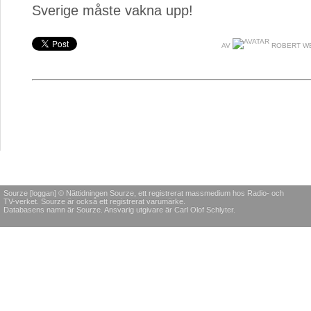
Sverige måste vakna upp!
AV
ROBERT W
Sourze [loggan] © Nättidningen Sourze, ett registrerat massmedium hos Radio- och
TV-verket. Sourze är också ett registrerat varumärke.
Databasens namn är Sourze. Ansvarig utgivare är Carl Olof Schlyter.