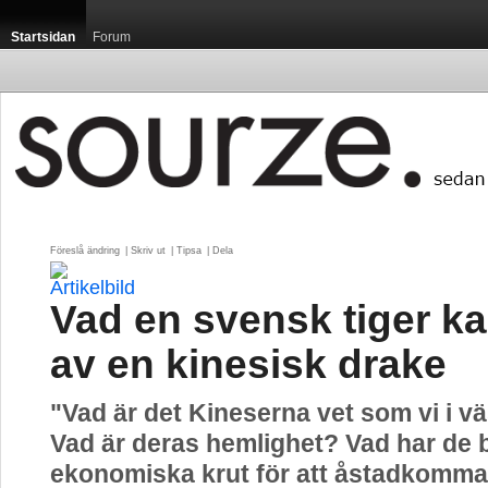
Startsidan
Forum
Föreslå ändring
| 
Skriv ut
| 
Tipsa
| 
Dela
Vad en svensk tiger ka
av en kinesisk drake
"Vad är det Kineserna vet som vi i vä
Vad är deras hemlighet? Vad har de bl
ekonomiska krut för att åstadkomm