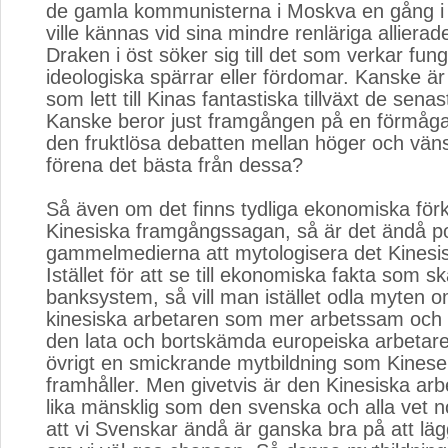
de gamla kommunisterna i Moskva en gång i t
ville kännas vid sina mindre renläriga allierade
Draken i öst söker sig till det som verkar fun
ideologiska spärrar eller fördomar. Kanske är 
som lett till Kinas fantastiska tillväxt de sena
Kanske beror just framgången på en förmåga 
den fruktlösa debatten mellan höger och vänst
förena det bästa från dessa?
Så även om det finns tydliga ekonomiska förkla
Kinesiska framgångssagan, så är det ändå po
gammelmedierna att mytologisera det Kinesis
Istället för att se till ekonomiska fakta som s
banksystem, så vill man istället odla myten 
kinesiska arbetaren som mer arbetssam och
den lata och bortskämda europeiska arbetaren
övrigt en smickrande mytbildning som Kinese
framhåller. Men givetvis är den Kinesiska arb
lika mänsklig som den svenska och alla vet n
att vi Svenskar ändå är ganska bra på att läg