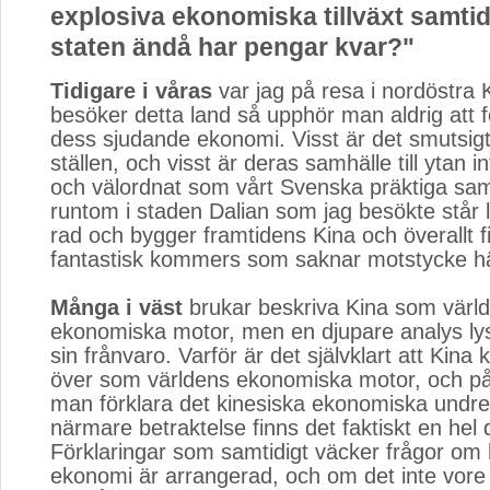
explosiva ekonomiska tillväxt samti
staten ändå har pengar kvar?"
Tidigare i våras
var jag på resa i nordöstra 
besöker detta land så upphör man aldrig att 
dess sjudande ekonomi. Visst är det smutsigt
ställen, och visst är deras samhälle till ytan in
och välordnat som vårt Svenska präktiga sa
runtom i staden Dalian som jag besökte står 
rad och bygger framtidens Kina och överallt f
fantastisk kommers som saknar motstycke här
Många i väst
brukar beskriva Kina som värld
ekonomiska motor, men en djupare analys ly
sin frånvaro. Varför är det självklart att Kina
över som världens ekonomiska motor, och på 
man förklara det kinesiska ekonomiska undre
närmare betraktelse finns det faktiskt en hel d
Förklaringar som samtidigt väcker frågor om 
ekonomi är arrangerad, och om det inte vore l