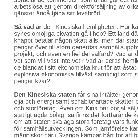
arbetslösa att genom direktförsäljning av olik
tjänster ändå tjäna sitt levebröd.
Så vad är
den Kinesiska hemligheten. Hur kan 
synes omöjliga ekvation gå i hop? Ett land d
knappt betalar någon skatt alls, men där sta
pengar över till stora generösa samhällsupp
projekt, och även en hel del välfärd? Vad är 
vet som vi i väst inte vet? Vad är deras heml
de blandat i sitt ekonomiska krut för att ås
explosiva ekonomiska tillväxt samtidigt som 
pengar kvar?
Den Kinesiska staten
får sina intäkter gen
olja och energi samt schablonartade skatter p
och storföretag. Även om Kina har börjat sälj
statligt ägda bolag, så finns det fortfarande k
om att staten ska äga stora företag vars funkt
för samhällsutvecklingen. Som jämförelse kan
människor här i Sverige kämpar hårt för att be