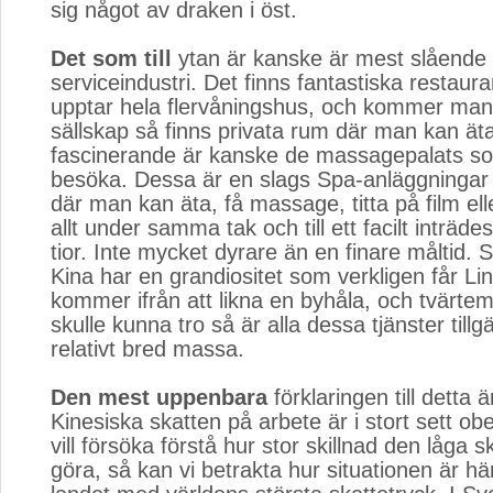
sig något av draken i öst.
Det som till
ytan är kanske är mest slående i
serviceindustri. Det finns fantastiska restau
upptar hela flervåningshus, och kommer man i
sällskap så finns privata rum där man kan ät
fascinerande är kanske de massagepalats 
besöka. Dessa är en slags Spa-anläggningar fö
där man kan äta, få massage, titta på film ell
allt under samma tak och till ett facilt inträde
tior. Inte mycket dyrare än en finare måltid. 
Kina har en grandiositet som verkligen får Li
kommer ifrån att likna en byhåla, och tvärt
skulle kunna tro så är alla dessa tjänster tillg
relativt bred massa.
Den mest uppenbara
förklaringen till detta ä
Kinesiska skatten på arbete är i stort sett obe
vill försöka förstå hur stor skillnad den låga 
göra, så kan vi betrakta hur situationen är här