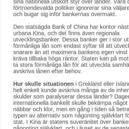
sina nationella utskott styr över länder. Våra
förtroendevalda politiker ignorerar sina välja
och bugar sig inför bankernas övermakt.
Den statsägda Bank of China har kontor nästa
urbana Kina, och det finns även regionala
utvecklingsbanker. Dessa banker ger i stor u
förmånliga lån som endast syftar till att utvec
snarare än att maximera bankens egen vinst
kräva tillbaka höga räntor. Staten kan på mo
ta stora förmånliga lån för att utveckla samhä
avskriva lånen efter behov.
Hur skulle situationen
i Grekland eller Isla
helt enkelt kunde avskriva många av de inh
skulder som paralyserar dessa länder? Dage
internationella bankelit skulle bekämpa någo
näbbar och klor, men en gång i tiden så betr
typen av alternativ som någonting självklart 
stat. I Kina är statens suveränitet över banke
någonting självklart, och i ljuset av de senas