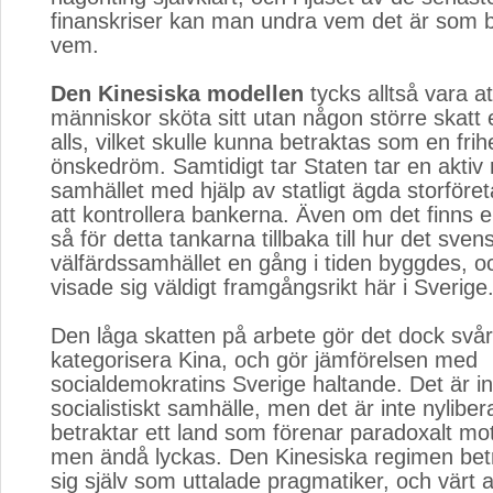
finanskriser kan man undra vem det är som b
vem.
Den Kinesiska modellen
tycks alltså vara att
människor sköta sitt utan någon större skatt e
alls, vilket skulle kunna betraktas som en frihe
önskedröm. Samtidigt tar Staten tar en aktiv r
samhället med hjälp av statligt ägda storför
att kontrollera bankerna. Även om det finns en
så för detta tankarna tillbaka till hur det sven
välfärdssamhället en gång i tiden byggdes, 
visade sig väldigt framgångsrikt här i Sverige
Den låga skatten på arbete gör det dock svårt
kategorisera Kina, och gör jämförelsen med
socialdemokratins Sverige haltande. Det är in
socialistiskt samhälle, men det är inte nyliberal
betraktar ett land som förenar paradoxalt mo
men ändå lyckas. Den Kinesiska regimen bet
sig själv som uttalade pragmatiker, och värt a