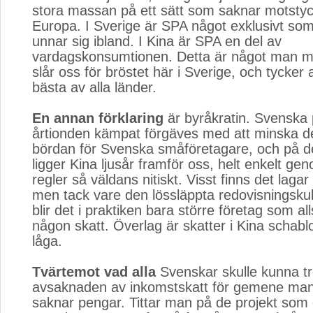
stora massan på ett sätt som saknar motstyc
Europa. I Sverige är SPA något exklusivt so
unnar sig ibland. I Kina är SPA en del av
vardagskonsumtionen. Detta är något man må
slår oss för bröstet här i Sverige, och tycker a
bästa av alla länder.
En annan förklaring
är byråkratin. Svenska po
årtionden kämpat förgäves med att minska d
bördan för Svenska småföretagare, och på d
ligger Kina ljusår framför oss, helt enkelt geno
regler så väldans nitiskt. Visst finns det lagar
men tack vare den lössläppta redovisningskul
blir det i praktiken bara större företag som al
någon skatt. Överlag är skatter i Kina schab
låga.
Tvärtemot vad alla
Svenskar skulle kunna tr
avsaknaden av inkomstskatt för gemene man 
saknar pengar. Tittar man på de projekt som