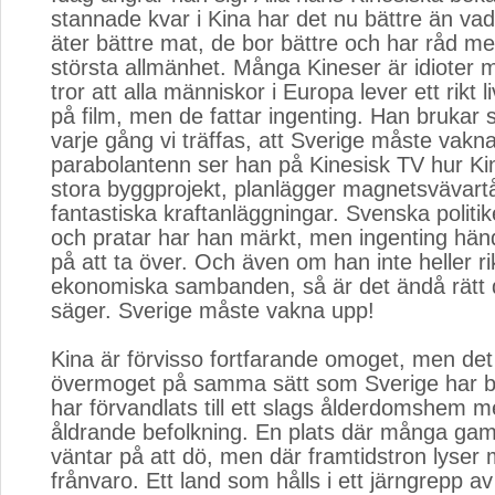
stannade kvar i Kina har det nu bättre än va
äter bättre mat, de bor bättre och har råd med 
största allmänhet. Många Kineser är idioter 
tror att alla människor i Europa lever ett rikt 
på film, men de fattar ingenting. Han brukar s
varje gång vi träffas, att Sverige måste vakn
parabolantenn ser han på Kinesisk TV hur Kina
stora byggprojekt, planlägger magnetsvävart
fantastiska kraftanläggningar. Svenska politik
och pratar har han märkt, men ingenting händ
på att ta över. Och även om han inte heller rik
ekonomiska sambanden, så är det ändå rätt
säger. Sverige måste vakna upp!
Kina är förvisso fortfarande omoget, men det 
övermoget på samma sätt som Sverige har bli
har förvandlats till ett slags ålderdomshem me
åldrande befolkning. En plats där många ga
väntar på att dö, men där framtidstron lyser 
frånvaro. Ett land som hålls i ett järngrepp a