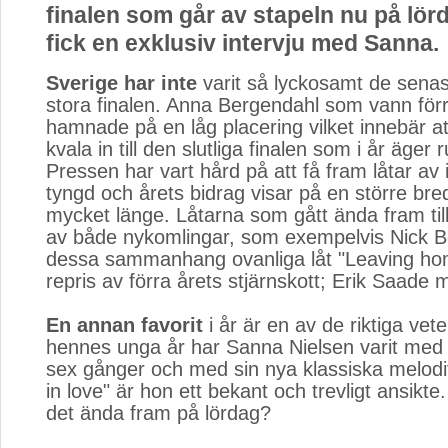
finalen som går av stapeln nu på lör
fick en exklusiv intervju med Sanna.
Sverige har inte
varit så lyckosamt de senast
stora finalen. Anna Bergendahl som vann förr
hamnade på en låg placering vilket innebär at
kvala in till den slutliga finalen som i år äger
Pressen har vart hård på att få fram låtar av i
tyngd och årets bidrag visar på en större br
mycket länge. Låtarna som gått ända fram till
av både nykomlingar, som exempelvis Nick B
dessa sammanhang ovanliga låt "Leaving home
repris av förra årets stjärnskott; Erik Saade 
En annan favorit
i år är en av de riktiga vete
hennes unga år har Sanna Nielsen varit med 
sex gånger och med sin nya klassiska melodife
in love" är hon ett bekant och trevligt ansikt
det ända fram på lördag?