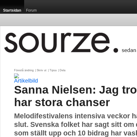
Startsidan
Forum
Föreslå ändring
| 
Skriv ut
| 
Tipsa
| 
Dela
Sanna Nielsen: Jag tro
har stora chanser
Melodifestivalens intensiva veckor ha
slut. Svenska folket har sagt sitt om
som ställt upp och 10 bidrag har vask