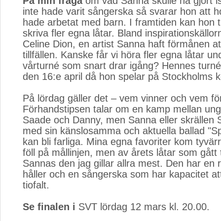
På min fråga
om vad Sanna skulle ha gjort is
inte hade varit sångerska så svarar hon att h
hade arbetat med barn. I framtiden kan hon t
skriva fler egna låtar. Bland inspirationskällo
Celine Dion, en artist Sanna haft förmånen att
tillfällen. Kanske får vi höra fler egna låtar u
vårturné som snart drar igång? Hennes turn
den 16:e april då hon spelar på Stockholms 
På lördag gäller det – vem vinner och vem fö
Förhandstipsen talar om en kamp mellan un
Saade och Danny, men Sanna eller skrällen 
med sin känslosamma och aktuella ballad "Spri
kan bli farliga. Mina egna favoriter kom tyvär
föll på mållinjen, men av årets låtar som gått til
Sannas den jag gillar allra mest. Den har en
håller och en sångerska som har kapacitet att
tiofalt.
Se finalen i
SVT lördag 12 mars kl. 20.00.