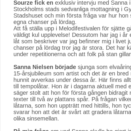
Sourze fick en
exklusiv intervju med Sanna 
Stockholms stads sedvanliga mottagning i Gyl
Stadshuset och min första fråga var hur hon 
egna chanser på lördag.
Att få ställa upp i Melodifestivalen för sjätte
väldigt kul upplevelse! Dessutom har jag i år 
låt som beskriver var jag befinner mig i livet 
chanser på lördag tror jag är stora. Det har kä
under repetitionerna och att folk på stan gillar
Sanna Nielsen började
sjunga som elvaåring o
15-årsjubileum som artist och det är en bred
hunnit avverkas under dessa år. Här finns allt
till tempolåtar. Hon är i dagarna aktuell med 
säger stolt att hon för första gången bidragi
texter till två av plattans spår. På frågan vilk
låtarna, som hon uppträtt med hittills, hon tyc
svarar hon att det är svårt att gradera låtarn
olika sinsemellan.