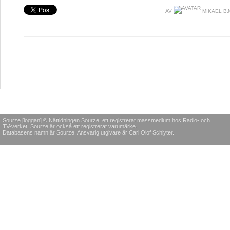
AV
MIKAEL B
Sourze [loggan] © Nättidningen Sourze, ett registrerat massmedium hos Radio- och
TV-verket. Sourze är också ett registrerat varumärke.
Databasens namn är Sourze. Ansvarig utgivare är Carl Olof Schlyter.