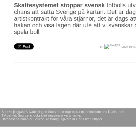
Skattesystemet stoppar svensk
fotbolls utv
chans att sätta Sverige på kartan. Det är dags
artistkontrakt för våra stjärnor, det är dags at
hakan och visa lagen där ute att vi svenskar
spela boll.
AV
MAX BER
Sourze [loggan] © Nättidningen Sourze, ett registrerat massmedium hos Radio- och
TV-verket. Sourze är också ett registrerat varumärke.
Databasens namn är Sourze. Ansvarig utgivare är Carl Olof Schlyter.