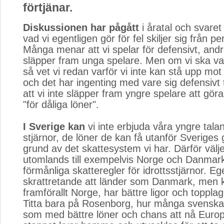
förtjänar.
Diskussionen har pågått
i åratal och svaret
vad vi egentligen gör för fel skiljer sig från pe
Många menar att vi spelar för defensivt, andra
släpper fram unga spelare. Men om vi ska var
så vet vi redan varför vi inte kan stå upp mot
och det har ingenting med vare sig defensivt 
att vi inte släpper fram yngre spelare att gör
"för dåliga löner".
I Sverige kan
vi inte erbjuda våra yngre talan
stjärnor, de löner de kan få utanför Sveriges
grund av det skattesystem vi har. Därför välj
utomlands till exempelvis Norge och Danmar
förmånliga skatteregler för idrottsstjärnor. Eg
skrattretande att länder som Danmark, men 
framförallt Norge, har bättre ligor och topplag
Titta bara på Rosenborg, hur många svenskar
som med bättre löner och chans att nå Europ