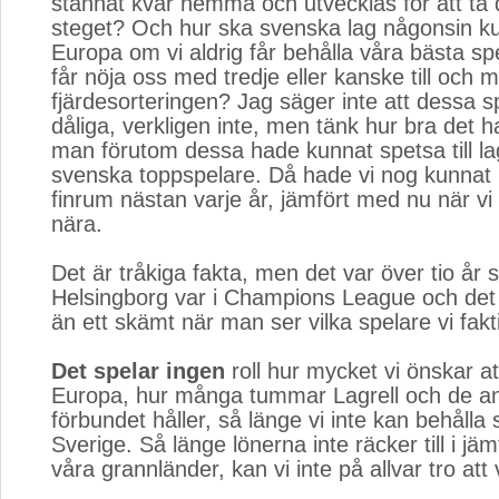
stannat kvar hemma och utvecklas för att ta d
steget? Och hur ska svenska lag någonsin ku
Europa om vi aldrig får behålla våra bästa spe
får nöja oss med tredje eller kanske till och 
fjärdesorteringen? Jag säger inte att dessa s
dåliga, verkligen inte, men tänk hur bra det 
man förutom dessa hade kunnat spetsa till 
svenska toppspelare. Då hade vi nog kunnat
finrum nästan varje år, jämfört med nu när vi 
nära.
Det är tråkiga fakta, men det var över tio år
Helsingborg var i Champions League och det 
än ett skämt när man ser vilka spelare vi fakti
Det spelar ingen
roll hur mycket vi önskar att
Europa, hur många tummar Lagrell och de a
förbundet håller, så länge vi inte kan behålla 
Sverige. Så länge lönerna inte räcker till i j
våra grannländer, kan vi inte på allvar tro att 