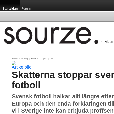
Startsidan
Forum
Föreslå ändring
| 
Skriv ut
| 
Tipsa
| 
Dela
Skatterna stoppar sve
fotboll
Svensk fotboll halkar allt längre efter
Europa och den enda förklaringen till
vi i Sverige inte kan erbjuda proffse