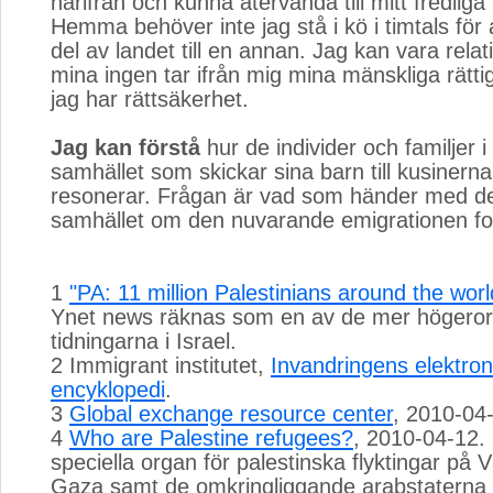
härifrån och kunna återvända till mitt fredlig
Hemma behöver inte jag stå i kö i timtals för 
del av landet till en annan. Jag kan vara relat
mina ingen tar ifrån mig mina mänskliga rätti
jag har rättsäkerhet.
Jag kan förstå
hur de individer och familjer i 
samhället som skickar sina barn till kusinern
resonerar. Frågan är vad som händer med de
samhället om den nuvarande emigrationen for
1
"PA: 11 million Palestinians around the worl
Ynet news räknas som en av de mer högeror
tidningarna i Israel.
2 Immigrant institutet,
Invandringens elektron
encyklopedi
.
3
Global exchange resource center
, 2010-04
4
Who are Palestine refugees?
, 2010-04-12.
speciella organ för palestinska flyktingar på 
Gaza samt de omkringliggande arabstaterna 