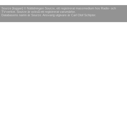
Sourze [loggan] © Nättidningen Sourze, ett registrerat massmedium hos Radio- och
TV-verket. Sourze är också ett registrerat varumärke.
Databasens namn är Sourze. Ansvarig utgivare är Carl Olof Schlyter.