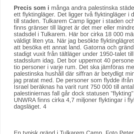
Precis som i
många andra palestinska städer
ett flyktingläger. Det ligger två flyktingläger i 
till staden. Tulkarem Camp ligger i staden o
finns gränser till lägret är det mer eller mind
stadsdel i Tulkarem. Här bor cirka 18 000 mä
väldigt liten yta. När jag besökte flyktinglägr
att besöka ett annat land. Gatorna och grän
stadigt vuxit från tältläger under 1950-talet t
stadsslum idag. Det bor uppemot 40 personer
tio personer i varje rum. Det ska jämföras me
palestinska hushåll där siffran är betydligt m
jag pratat med. De personer som flydde ifrån
Israel beräknas ha varit runt 750 000 till antal
palestiniernas fall går dock statusen "flykting"
UNWRA finns cirka 4,7 miljoner flyktingar i fly
dagsläget. 4
En typisk gränd i Tulkarem Camp, Foto Pete