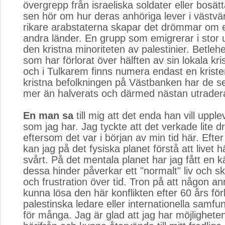
övergrepp från israeliska soldater eller bosät
sen hör om hur deras anhöriga lever i västvä
rikare arabstaterna skapar det drömmar om ett
andra länder. En grupp som emigrerar i stor 
den kristna minoriteten av palestinier. Betle
som har förlorat över hälften av sin lokala kri
och i Tulkarem finns numera endast en kriste
kristna befolkningen på Västbanken har de s
mer än halverats och därmed nästan utradera
En man sa
till mig att det enda han vill upplev
som jag har. Jag tyckte att det verkade lite d
eftersom det var i början av min tid här. Efte
kan jag på det fysiska planet förstå att livet h
svårt. På det mentala planet har jag fått en k
dessa hinder påverkar ett "normalt" liv och sk
och frustration över tid. Tron på att någon a
kunna lösa den här konflikten efter 60 års fö
palestinska ledare eller internationella samfun
för många. Jag är glad att jag har möjlighete