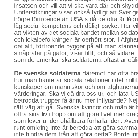
insatsen och vill att vi ska vara där och sky
Undersökningar visar också tydligt att Sverig
högre förtroende än USA:s då de ofta är låg
låg social kompetens och dåligt psyke. Här vill
att vikten av det sociala bandet mellan soldat
och lokalbefolkningen är oerhört stor. I Afgha
det allt, förtroende bygger på att man stanna
småpratar på gator, visar tillit, och så vidare
som de amerikanska soldaterna oftast är dåli
De svenska soldaterna
däremot har ofta bra 
hur man hanterar sociala relationer i det milli
kunskaper om människor och om afghanernas
värderingar. Ska vi då dra oss ur, och låta US
betrodda trupper få ännu mer inflytande? Nej,
rätt väg att gå. Svenska kvinnor och män är 
offra sina liv i hopp om att göra livet mer drä
som lever under ohållbara förhållanden. Äve
runt omkring inte är beredda att göra samma 
inte hindra dem från att göra detta? Borde in