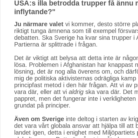
USA:s illa betrodda trupper få ännu 
inflytande?"
Ju närmare valet
vi kommer, desto större pla
riktigt tunga ämnena som till exempel försvarsp
debatten. Ska Sverige ha kvar sina trupper i
Partierna är splittrade i frågan.
Det är viktigt att belysa att detta inte är någon
lösa. Problemen i Afghanistan har knappast n
lösning, det är nog alla överens om, och därf
mig de politiska aktivisternas odrägliga kamp 
principfast metod i den här frågan. Att vi av p
vara där, eller att vi
aldrig
ska vara där. Det m
pappret, men det fungerar inte i verkligheten a
grundat på principer.
Även om Sverige
inte deltog i starten av kri
det vara vårt globala ansvar att hjälpa till at
landet igen, detta i enighet med Miljöpartiets 