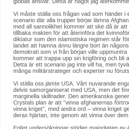
globalt ansvar. Detta är något jag återkommer 
Vi måste ställa oss frågan vad som händer i et
scenario där alla trupper börjar lämna Afgha
med all sannolikhet kommer att ske då är att 
tillbaka makten för att återinföra det kvinnof
diktatur som den islamistiska regimen står f
landet att hamna ännu längre bort än någons
demokrati som vi från början ville uppmuntr
kommer att trappa upp sin krigföring och bli 
Detta är ett scenario jag inte vill ha, men ty
många militärstrateger och experter nu föruts
Vi ställa oss jämte USA. Vårt nuvarande en
delvis samorganiserat med USA, men det fin
marginella skillnader. Den amerikanska gen
Crystals plan är att "vinna afghanernas förtro
vinna kriget", med andra ord – vinna kriget g
deras hjärtan, inte genom att vinna över dem m
Enligt undersökningar stödjer majoriteten av