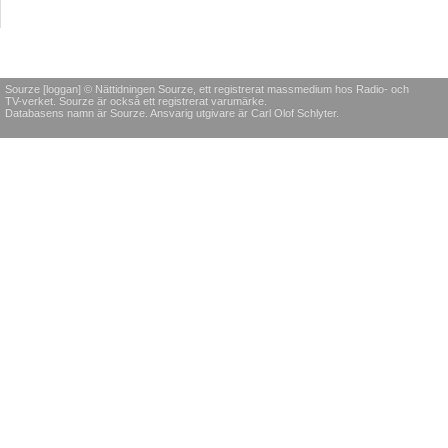
Sourze [loggan] © Nättidningen Sourze, ett registrerat massmedium hos Radio- och
TV-verket. Sourze är också ett registrerat varumärke.
Databasens namn är Sourze. Ansvarig utgivare är Carl Olof Schlyter.