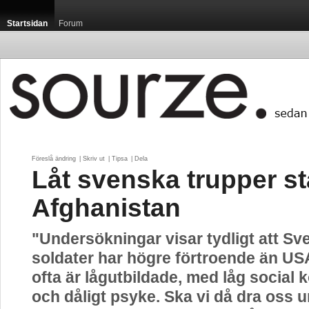
Startsidan
Forum
Föreslå ändring
| 
Skriv ut
| 
Tipsa
| 
Dela
Låt svenska trupper st
Afghanistan
"Undersökningar visar tydligt att Sv
soldater har högre förtroende än US
ofta är lågutbildade, med låg social
och dåligt psyke. Ska vi då dra oss ur