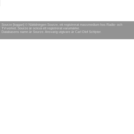
Sourze [loggan] © Nättidningen Sourze, ett registrerat massmedium hos Radio- och
TV-verket. Sourze är också ett registrerat varumärke.
Databasens namn är Sourze. Ansvarig utgivare är Carl Olof Schlyter.