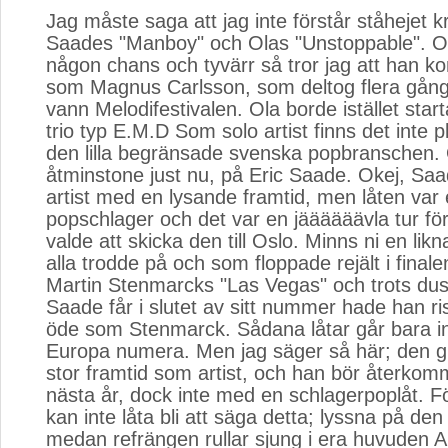
Jag måste saga att jag inte förstår ståhejet kr
Saades "Manboy" och Olas "Unstoppable". Ol
någon chans och tyvärr så tror jag att han ko
som Magnus Carlsson, som deltog flera gång
vann Melodifestivalen. Ola borde istället start
trio typ E.M.D Som solo artist finns det inte p
den lilla begränsade svenska popbranschen. 
åtminstone just nu, på Eric Saade. Okej, Saa
artist med en lysande framtid, men låten var 
popschlager och det var en jäääääävla tur för 
valde att skicka den till Oslo. Minns ni en lik
alla trodde på och som floppade rejält i final
Martin Stenmarcks "Las Vegas" och trots du
Saade får i slutet av sitt nummer hade han 
öde som Stenmarck. Sådana låtar går bara i
Europa numera. Men jag säger så här; den g
stor framtid som artist, och han bör återko
nästa år, dock inte med en schlagerpoplåt. F
kan inte låta bli att säga detta; lyssna på den
medan refrängen rullar sjung i era huvude