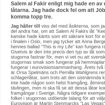
Salem al Fakir enligt mig hade en av
låtarna. Jag hade dock fel om att Jö
komma topp tre.
Jag håller till
viss del med åsikterna, som jag
del andra har, om att Salem Al Fakirs låt "Ke
kanske hade känts som ett säkrare kort för en
i finalen i Oslo, men jag tycker att Anna Ber
hennes ballad "This is my Life" kan fungera rä
Givetvis är den inte precis den typ av låt som 
stugorna fastnar för, men vi vet nu att svensk
stugornas smak som fungerar på hemmaplan,
fungerar i eurovisionsammanhang. Årets två
är Orsa Spelmäns och Pernilla Wahlgrens re
schlagerlåtar, som trots att den sistnämnda ko
inte hade någon som helst framgång, åtminsto
tävlingen, men ni ska få se att dessa låtar k
framgångar i Sverige. Några tidigare exempe
folket i stugornas utdöende talang för att välja
Eurovision är Martin Stenmarcks "Las Vegas"