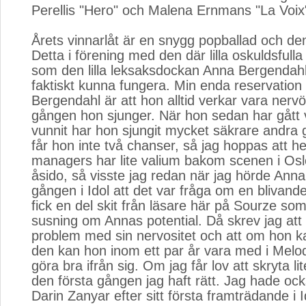
Perellis "Hero" och Malena Ernmans "La Voix"
Årets vinnarlåt är en snygg popballad och de
Detta i förening med den där lilla oskuldsfulla
som den lilla leksaksdockan Anna Bergendahl 
faktiskt kunna fungera. Min enda reservatio
Bergendahl är att hon alltid verkar vara nervö
gången hon sjunger. När hon sedan har gått v
vunnit har hon sjungit mycket säkrare andra 
får hon inte två chanser, så jag hoppas att h
managers har lite valium bakom scenen i Os
åsido, så visste jag redan när jag hörde Anna
gången i Idol att det var fråga om en blivande
fick en del skit från läsare här på Sourze so
susning om Annas potential. Då skrev jag att 
problem med sin nervositet och att om hon k
den kan hon inom ett par år vara med i Melod
göra bra ifrån sig. Om jag får lov att skryta lit
den första gången jag haft rätt. Jag hade oc
Darin Zanyar efter sitt första framträdande i 