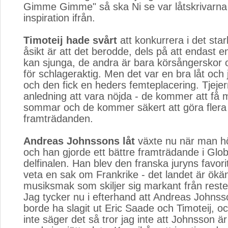
Gimme Gimme" så ska Ni se var låtskrivarna 
inspiration ifrån.
Timoteij hade svårt
att konkurrera i det star
åsikt är att det berodde, dels på att endast e
kan sjunga, de andra är bara körsångerskor oc
för schlageraktig. Men det var en bra låt och 
och den fick en heders femteplacering. Tjejer
anledning att vara nöjda - de kommer att få 
sommar och de kommer säkert att göra flera
framträdanden.
Andreas Johnssons låt
växte nu när man hö
och han gjorde ett bättre framträdande i Glob
delfinalen. Han blev den franska juryns favori
veta en sak om Frankrike - det landet är ökän
musiksmak som skiljer sig markant från rest
Jag tycker nu i efterhand att Andreas Johns
borde ha slagit ut Eric Saade och Timoteij, 
inte säger det så tror jag inte att Johnsson är