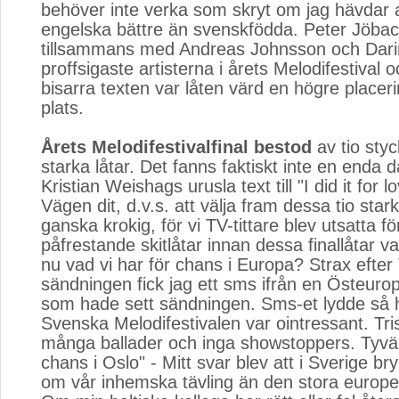
behöver inte verka som skryt om jag hävdar a
engelska bättre än svenskfödda. Peter Jöbac
tillsammans med Andreas Johnsson och Dari
proffsigaste artisterna i årets Melodifestival 
bisarra texten var låten värd en högre placer
plats.
Årets Melodifestivalfinal bestod
av tio sty
starka låtar. Det fanns faktiskt inte en enda d
Kristian Weishags urusla text till "I did it for l
Vägen dit, d.v.s. att välja fram dessa tio star
ganska krokig, för vi TV-tittare blev utsatta fö
påfrestande skitlåtar innan dessa finallåtar v
nu vad vi har för chans i Europa? Strax efter
sändningen fick jag ett sms ifrån en Östeurop
som hade sett sändningen. Sms-et lydde så 
Svenska Melodifestivalen var ointressant. Tri
många ballader och inga showstoppers. Tyvär
chans i Oslo" - Mitt svar blev att i Sverige br
om vår inhemska tävling än den stora europei