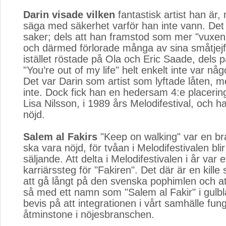
Darin visade vilken
fantastisk artist han är,
säga med säkerhet varför han inte vann. Det
saker; dels att han framstod som mer "vuxen"
och därmed förlorade många av sina småtjej
istället röstade på Ola och Eric Saade, dels p
"You’re out of my life" helt enkelt inte var någ
Det var Darin som artist som lyftade låten, m
inte. Dock fick han en hedersam 4:e placerin
Lisa Nilsson, i 1989 års Melodifestival, och 
nöjd.
Salem al Fakirs
"Keep on walking" var en br
ska vara nöjd, för tvåan i Melodifestivalen blir
säljande. Att delta i Melodifestivalen i år var e
karriärssteg för "Fakiren". Det där är en kil
att gå långt på den svenska pophimlen och a
så med ett namn som "Salem al Fakir" i gulbl
bevis på att integrationen i vårt samhälle fung
åtminstone i nöjesbranschen.