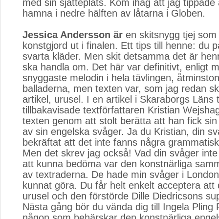
med sin sjätteplats. Kom ihåg att jag tippade 
hamna i nedre hälften av låtarna i Globen.
Jessica Andersson är
en skitsnygg tjej som t
konstgjord ut i finalen. Ett tips till henne: du 
svarta kläder. Men skit detsamma det är hen
ska handla om. Det här var definitivt, enligt
snyggaste melodin i hela tävlingen, åtminston
balladerna, men texten var, som jag redan skr
artikel, urusel. I en artikel i Skaraborgs Läns
tillbakavisade textförfattaren Kristian Wejshag
texten genom att stolt berätta att han fick si
av sin engelska svåger. Ja du Kristian, din s
bekräftat att det inte fanns några grammatiska 
Men det skrev jag också! Vad din svåger int
att kunna bedöma var den konstnärliga sam
av textraderna. De hade min svåger i London 
kunnat göra. Du får helt enkelt acceptera att 
urusel och den förstörde Dille Diedricsons su
Nästa gång bör du vända dig till Ingela Pling
någon som behärskar den konstnärliga enge