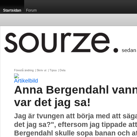
Startsidan
Forum
Föreslå ändring
| 
Skriv ut
| 
Tipsa
| 
Dela
Anna Bergendahl vann
var det jag sa!
Jag är tvungen att börja med att säg
det jag sa?", eftersom jag tippade at
Bergendahl skulle sopa banan och at