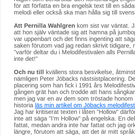
för att författa en bra engelsk text till en såd
melodi eller också ska man hålla sig till sven
Att Pernilla Wahlgren
kom sist var väntat. Ja
att hon själv väntade sig att hamna på jumbo
var uppenbart och det finns ingenting att sä
saken förutom vad jag redan skrivit tidigare,
"varför deltar du i Melodifestivalen alls Perni
inte det!"
Och nu till
kvällens stora besvikelse, åtminst
nämligen Peter Jöbacks nästsistplacering. 
placering som han fick i 1991 års Melodifesti
gången grät han och trodde att hans sångkarr
men jag var en av dem som tröstade honom 
historia
läs min artikel om Jöbacks melodifesti
Jag har kritiserat texten i låten "Hollow" därför
inte att säga "I’m Hollow" på engelska. En de
fattat, medan andra inte har fattat och jag ork
längre, förutom att säga, att det är mitt språ