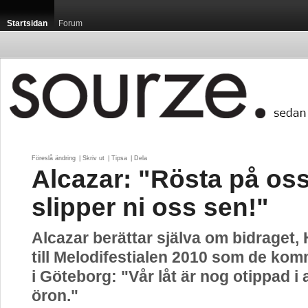
Startsidan
Forum
Föreslå ändring
| 
Skriv ut
| 
Tipsa
| 
Dela
Alcazar: "Rösta på os
slipper ni oss sen!"
Alcazar berättar själva om bidraget, 
till Melodifestialen 2010 som de ko
i Göteborg: "Vår låt är nog otippad i
öron."