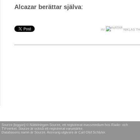
Alcazar berättar själva
:
AV
NIKLAS T
Sourze [loggan] © Nättidningen Sourze, ett registrerat massmedium hos Radio- och
TV-verket. Sourze är också ett registrerat varumärke.
Databasens namn är Sourze. Ansvarig utgivare är Carl Olof Schlyter.