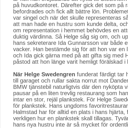
på huvudkontoret. Därefter gick det som på r
befordrades och fick allt bättre lön. Probleme
var singel och när det skulle representeras s
att man hade en hustru som kunde delta, och
om representation i hemmet behövdes en attr
duktig värdinna. Så Helge såg sig om, och up
hans sekreterare Ida Gunnarsson var både ef
vacker. Han bestämde sig för att hon var en 
och Ida gick gärna med på att gifta sig med 
påstod att hon länge varit hemligt förälskad 
När Helge Swedengren
funderat färdigt tar 
till garaget och rullar sakta norrut mot Dander
BMW tjänstebil naturligtvis där den nyköpta vi
pausar på en liten trevlig restaurang som ha
intar en stor, rejäl plankstek. För Helge Swe
för plankstek. Hans ungdoms favoritrestauran
Halmstad har för alltid en plats i hans hjärta,
verkligen hur en plankstek skall tillagas. Tyvär
hans nya hustru inte är så mycket för ordentl