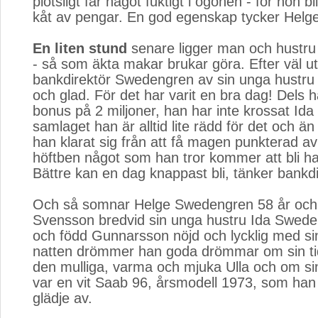
plötsligt får något fuktigt i ögonen - för hon bli
kåt av pengar. En god egenskap tycker Helge
En liten stund
senare ligger man och hustru
- så som äkta makar brukar göra. Efter väl utf
bankdirektör Swedengren av sin unga hustru 
och glad. För det har varit en bra dag! Dels h
bonus på 2 miljoner, han har inte krossat Ida
samlaget han är alltid lite rädd för det och ä
han klarat sig från att få magen punkterad 
höftben något som han tror kommer att bli h
Bättre kan en dag knappast bli, tänker bankd
Och så somnar Helge Swedengren 58 år och
Svensson bredvid sin unga hustru Ida Swede
och född Gunnarsson nöjd och lycklig med si
natten drömmer han goda drömmar om sin tid
den mulliga, varma och mjuka Ulla och om sin
var en vit Saab 96, årsmodell 1973, som ha
glädje av.