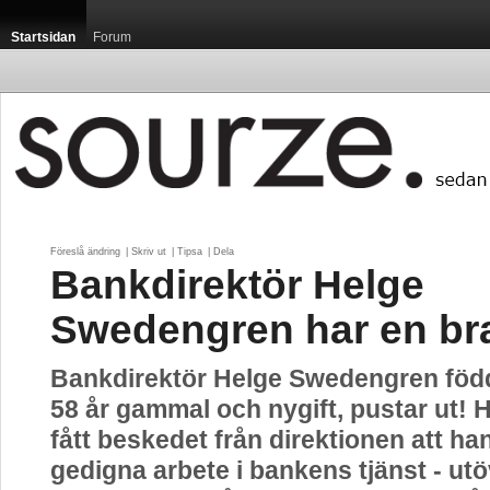
Startsidan
Forum
Föreslå ändring
| 
Skriv ut
| 
Tipsa
| 
Dela
Bankdirektör Helge
Swedengren har en br
Bankdirektör Helge Swedengren föd
58 år gammal och nygift, pustar ut! 
fått beskedet från direktionen att han 
gedigna arbete i bankens tjänst - utö