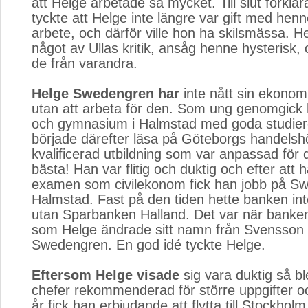
att Helge arbetade så mycket. Till slut förkla
tyckte att Helge inte längre var gift med henn
arbete, och därför ville hon ha skilsmässa. He
något av Ullas kritik, ansåg henne hysterisk, 
de från varandra.
Helge Swedengren har
inte nått sin ekonom
utan att arbeta för den. Som ung genomgick 
och gymnasium i Halmstad med goda studier
började därefter läsa på Göteborgs handelsh
kvalificerad utbildning som var anpassad för 
bästa! Han var flitig och duktig och efter att h
examen som civilekonom fick han jobb på Sw
Halmstad. Fast på den tiden hette banken i
utan Sparbanken Halland. Det var när banke
som Helge ändrade sitt namn från Svensson ti
Swedengren. En god idé tyckte Helge.
Eftersom Helge visade
sig vara duktig så bl
chefer rekommenderad för större uppgifter o
år fick han erbjudande att flytta till Stockholm