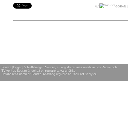
AV
GÖRAN 
Sourze [loggan] © Nättidningen Sourze, ett registrerat massmedium hos Radio- och
TV-verket. Sourze är också ett registrerat varumärke.
Databasens namn är Sourze. Ansvarig utgivare är Carl Olof Schlyter.