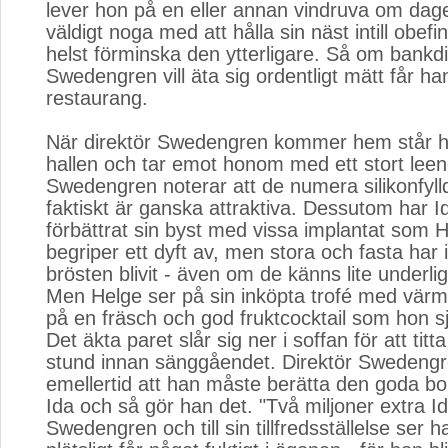
lever hon på en eller annan vindruva om dage
väldigt noga med att hålla sin näst intill obefin
helst förminska den ytterligare. Så om bankdi
Swedengren vill äta sig ordentligt mätt får ha
restaurang.
När direktör Swedengren kommer hem står ha
hallen och tar emot honom med ett stort lee
Swedengren noterar att de numera silikonfyll
faktiskt är ganska attraktiva. Dessutom har I
förbättrat sin byst med vissa implantat som H
begriper ett dyft av, men stora och fasta har i 
brösten blivit - även om de känns lite underlig
Men Helge ser på sin inköpta trofé med värm
på en fräsch och god fruktcocktail som hon sjä
Det äkta paret slår sig ner i soffan för att titt
stund innan sänggåendet. Direktör Swedeng
emellertid att han måste berätta den goda b
Ida och så gör han det. "Två miljoner extra I
Swedengren och till sin tillfredsställelse ser h