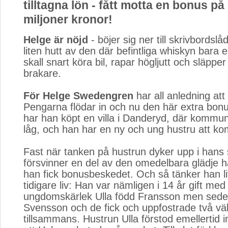
tilltagna lön - fått motta en bonus på
miljoner kronor!
Helge är nöjd
- böjer sig ner till skrivbordslåd
liten hutt av den där befintliga whiskyn bara e
skall snart köra bil, rapar högljutt och släpper
brakare.
För Helge Swedengren
har all anledning att 
Pengarna flödar in och nu den här extra bon
har han köpt en villa i Danderyd, där kommun
låg, och han har en ny och ung hustru att ko
Fast när tanken på hustrun dyker upp i hans 
försvinner en del av den omedelbara glädje 
han fick bonusbeskedet. Och så tänker han lit
tidigare liv: Han var nämligen i 14 år gift med
ungdomskärlek Ulla född Fransson men sede
Svensson och de fick och uppfostrade två vä
tillsammans. Hustrun Ulla förstod emellertid 