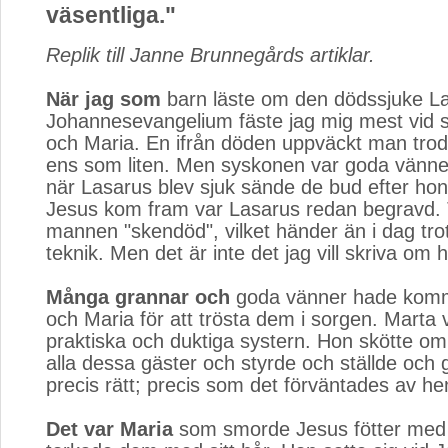
väsentliga."
Replik till Janne Brunnegårds artiklar.
När jag som
barn läste om den dödssjuke Las
Johannesevangelium fäste jag mig mest vid 
och Maria. En ifrån döden uppväckt man trod
ens som liten. Men syskonen var goda vänner
när Lasarus blev sjuk sände de bud efter h
Jesus kom fram var Lasarus redan begravd. 
mannen "skendöd", vilket händer än i dag tr
teknik. Men det är inte det jag vill skriva om h
Många grannar och
goda vänner hade kommit
och Maria för att trösta dem i sorgen. Marta 
praktiska och duktiga systern. Hon skötte o
alla dessa gäster och styrde och ställde och g
precis rätt; precis som det förväntades av he
Det var Maria
som smorde Jesus fötter med o