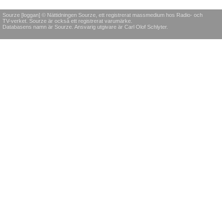
Sourze [loggan] © Nättidningen Sourze, ett registrerat massmedium hos Radio- och
TV-verket. Sourze är också ett registrerat varumärke.
Databasens namn är Sourze. Ansvarig utgivare är Carl Olof Schlyter.