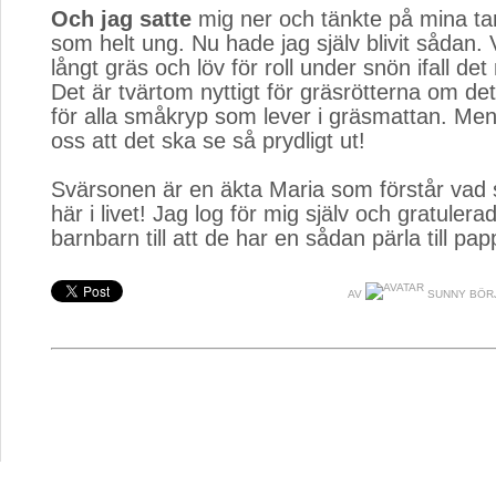
Och jag satte
mig ner och tänkte på mina ta
som helt ung. Nu hade jag själv blivit sådan. V
långt gräs och löv för roll under snön ifall det
Det är tvärtom nyttigt för gräsrötterna om det 
för alla småkryp som lever i gräsmattan. Men v
oss att det ska se så prydligt ut!
Svärsonen är en äkta Maria som förstår vad s
här i livet! Jag log för mig själv och gratuler
barnbarn till att de har en sådan pärla till pap
AV
SUNNY BÖR