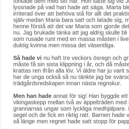
torkade dem med sitt hår. Hon satte sig vid J
lyssnade på vad han hade att säga. Marta blev
irriterad över att behöva stå för allt det prakt
själv medan Maria bara satt och latade sig, 
henne förstå att det var Maria som gjorde det
nu. Jag brukade tänka att jag aldrig skulle bl
som rusade runt med en massa måsten i live
duktig kvinna men missa det väsentliga.
Så hade vi
nu haft tre veckors ösregn och gr
måste få sin sista klippning i år, och då måste
krattas ren ifrån alla löv. Vi äldre har ju varit
har de unga också så nu tänkte jag be svärs
trädgårdsredskapen innan nästa regnskur.
Men han hade
annat för sig! Han byggde ett s
vikingaskepp mellan två av äppelträden med 
grannarnas ungar som lyckliga medhjälpare.
segel och de fick en riktig ratt. Barnen hade 
så länge men regnet hade satt stopp för papp