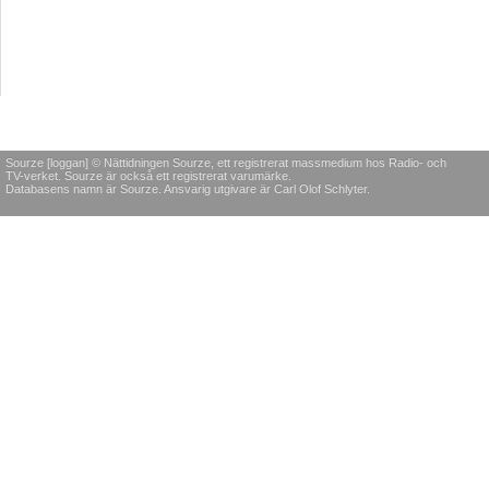
Sourze [loggan] © Nättidningen Sourze, ett registrerat massmedium hos Radio- och
TV-verket. Sourze är också ett registrerat varumärke.
Databasens namn är Sourze. Ansvarig utgivare är Carl Olof Schlyter.