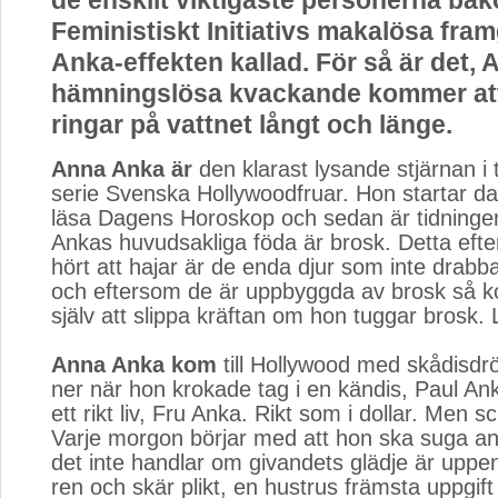
de enskilt viktigaste personerna ba
Feministiskt Initiativs makalösa fra
Anka-effekten kallad. För så är det,
hämningslösa kvackande kommer att
ringar på vattnet långt och länge.
Anna Anka är
den klarast lysande stjärnan i 
serie Svenska Hollywoodfruar. Hon startar d
läsa Dagens Horoskop och sedan är tidningen 
Ankas huvudsakliga föda är brosk. Detta eft
hört att hajar är de enda djur som inte drabb
och eftersom de är uppbyggda av brosk så 
själv att slippa kräftan om hon tuggar brosk. 
Anna Anka kom
till Hollywood med skådisdr
ner när hon krokade tag i en kändis, Paul An
ett rikt liv, Fru Anka. Rikt som i dollar. Men s
Varje morgon börjar med att hon ska suga an
det inte handlar om givandets glädje är uppen
ren och skär plikt, en hustrus främsta uppgift 