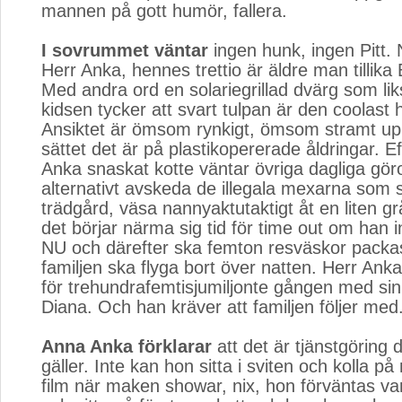
mannen på gott humör, fallera.
I sovrummet väntar
ingen hunk, ingen Pitt. N
Herr Anka, hennes trettio är äldre man tillika 
Med andra ord en solariegrillad dvärg som l
kidsen tycker att svart tulpan är den coolast 
Ansiktet är ömsom rynkigt, ömsom stramt up
sättet det är på plastikopererade åldringar. E
Anka snaskat kotte väntar övriga dagliga gör
alternativt avskeda de illegala mexarna som 
trädgård, väsa nannyaktutaktigt åt en liten g
det börjar närma sig tid för time out om han i
NU och därefter ska femton resväskor packa
familjen ska flyga bort över natten. Herr Ank
för trehundrafemtisjumiljonte gången med sin
Diana. Och han kräver att familjen följer med
Anna Anka förklarar
att det är tjänstgöring
gäller. Inte kan hon sitta i sviten och kolla p
film när maken showar, nix, hon förväntas var