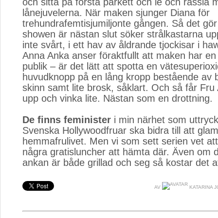
och sitta på första parkett och le och rassla
lånejuvelerna. När maken sjunger Diana för
trehundrafemtisjumiljonte gången. Så det gö
showen är nästan slut söker strålkastarna up
inte svårt, i ett hav av åldrande tjockisar i haw
Anna Anka anser föraktfullt att maken har en 
publik – är det lätt att spotta en vätesuperiox
huvudknopp på en lång kropp bestående av 
skinn samt lite brosk, såklart. Och så får Fru 
upp och vinka lite. Nästan som en drottning.
De finns feminister
i min närhet som uttryckt 
Svenska Hollywoodfruar ska bidra till att gla
hemmafrulivet. Men vi som sett serien vet att 
några gratisluncher att hämta där. Även om 
ankan är både grillad och seg så kostar det a
AV
KATARINA 