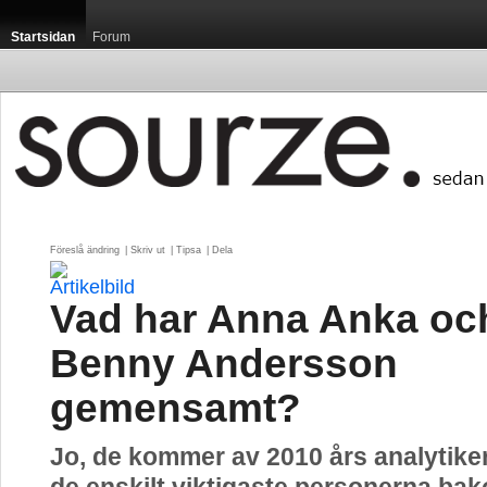
Startsidan
Forum
Föreslå ändring
| 
Skriv ut
| 
Tipsa
| 
Dela
Vad har Anna Anka oc
Benny Andersson
gemensamt?
Jo, de kommer av 2010 års analytike