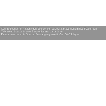
Sourze [loggan] © Nättidningen Sourze, ett registrerat massmedium hos Radio- och
TV-verket. Sourze är också ett registrerat varumärke.
Databasens namn är Sourze. Ansvarig utgivare är Carl Olof Schlyter.