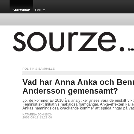
Startsidan
Forum
POLITIK & SAMHÄLLE
Vad har Anna Anka och Ben
Andersson gemensamt?
Jo, de kommer av 2010 års analytiker anses vara de enskilt vi
Feministiskt Initiativs makalösa framgångar, Anka-effekten kalla
Ankas hämningslösa kvackande kommer att sprida ringar på vatt
KATARINA JOHNSON
2009-09-18 13:23:00