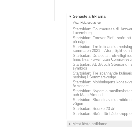
▼
Senaste artiklarna
Visa:
Hela sourze.se
Startsidan
:
Gourmetresa till Antwe
Luxemburg
Startsidan
:
Forever Piaf - svårt at
på något
Startsidan
:
Tre kulinariska nedslag
sommaren 2021 – Aten, Split och 
Startsidan
:
De socialt, ofrivilligt is
finns kvar - även utan Corona-restr
Startsidan
:
ABBA och Streisand i 
symbios
Startsidan
:
Tre spännande kulinari
nedslag i Sommarsverige
Startsidan
:
Mobbningens konsekve
år senare
Startsidan
:
Nygamla musiknyheter
och Marc Almond
Startsidan
:
Skandinaviska märken 
vägen
Startsidan
:
Sourze 20 år!
Startsidan
:
Skönt för både kropp o
►
Mest lästa artiklarna