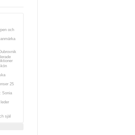
rpen och
t anmärka
Dubrovnik
olerade
iktioner
skön
ska
nser 25
: Sonia
leder
ch själ