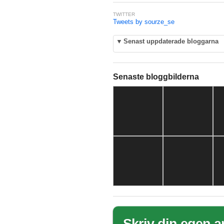
TWITTER
Tweets by sourze_se
▼
Senast uppdaterade bloggarna
Senaste bloggbilderna