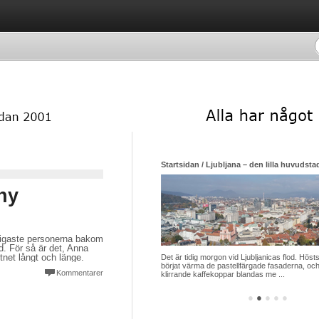
Startsidan / Ljubljana – den lilla huvudsta
ny
ktigaste personerna bakom
d. För så är det, Anna
net långt och länge.
Det är tidig morgon vid Ljubljanicas flod. Hösts
börjat värma de pastellfärgade fasaderna, och
Kommentarer
klirrande kaffekoppar blandas me ...
●
●
●
●
●