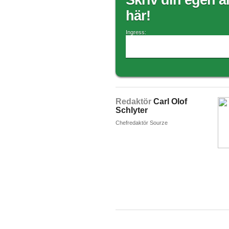
Skriv din egen ar
här!
Ingress:
Redaktör
Carl Olof
Schlyter
Chefredaktör Sourze