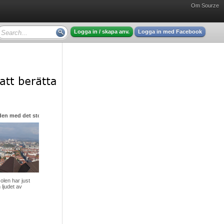
Om Sourze
Logga in / skapa anv.
Logga in med Facebook
den med det stora hjärtat
olen har just
 ljudet av