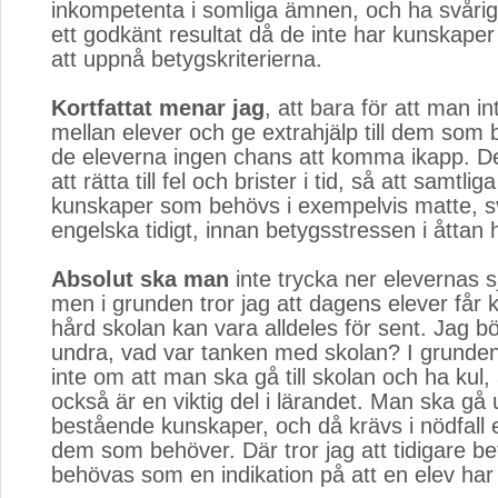
inkompetenta i somliga ämnen, och ha svårig
ett godkänt resultat då de inte har kunskaper
att uppnå betygskriterierna.
Kortfattat menar jag
, att bara för att man int
mellan elever och ge extrahjälp till dem som 
de eleverna ingen chans att komma ikapp. Dett
att rätta till fel och brister i tid, så att samtli
kunskaper som behövs i exempelvis matte, 
engelska tidigt, innan betygsstressen i åttan hu
Absolut ska man
inte trycka ner elevernas sj
men i grunden tror jag att dagens elever får
hård skolan kan vara alldeles för sent. Jag bö
undra, vad var tanken med skolan? I grunden
inte om att man ska gå till skolan och ha kul
också är en viktig del i lärandet. Man ska gå
bestående kunskaper, och då krävs i nödfall ex
dem som behöver. Där tror jag att tidigare b
behövas som en indikation på att en elev har 