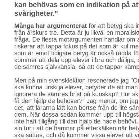
kan behövas som en indikation på att
svårigheter."
Många har argumenterat
för att betyg ska i
från årskurs tre. Detta är ju likväl en moralisk
fråga. De flesta motargumenten handlar om a
riskerar att tappa fokus på det som är kul m
som är emot tidigare betyg är också rädda fö
kommer att dela upp elever i bra och dåliga, 
de sämres självkänsla, så att de tappar käm
Men på min svensklektion resonerade jag "O
ska kunna urskilja elever, betyder de att man
ignorera de sämres brist på kunskap? Hur s
få den hjälp de behöver?" Jag menar, om jag
det, att lärarna lätt kan bortse från de lite s
dem. När dessa sedan kommer upp till högst
inte haft tillgång till den hjälp de hade behövt.
sin tur i att de hamnar på efterkälken när bet
ska sättas, och då kommer vissa elever att v