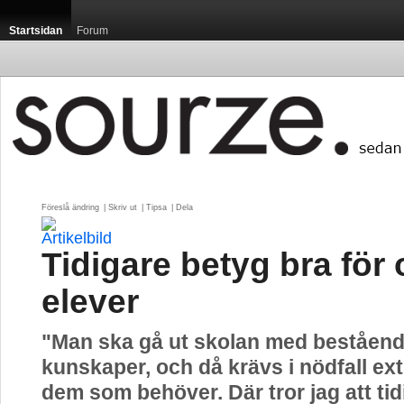
Startsidan
Forum
Föreslå ändring
| 
Skriv ut
| 
Tipsa
| 
Dela
Tidigare betyg bra för
elever
"Man ska gå ut skolan med beståen
kunskaper, och då krävs i nödfall extr
dem som behöver. Där tror jag att ti