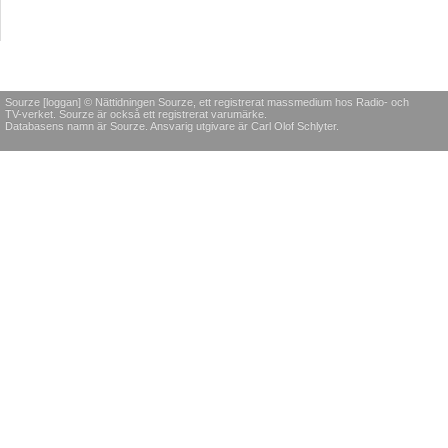
Sourze [loggan] © Nättidningen Sourze, ett registrerat massmedium hos Radio- och
TV-verket. Sourze är också ett registrerat varumärke.
Databasens namn är Sourze. Ansvarig utgivare är Carl Olof Schlyter.