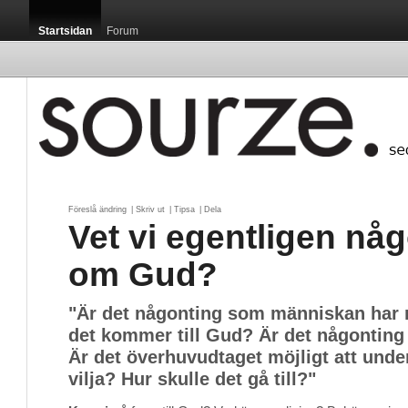
Startsidan
Forum
Föreslå ändring
| 
Skriv ut
| 
Tipsa
| 
Dela
Vet vi egentligen nå
om Gud?
"Är det någonting som människan har m
det kommer till Gud? Är det någonting 
Är det överhuvudtaget möjligt att und
vilja? Hur skulle det gå till?"