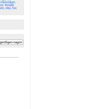
,
människan
,
on
,
förstått
,
uds
,
vilja
,
hur
,