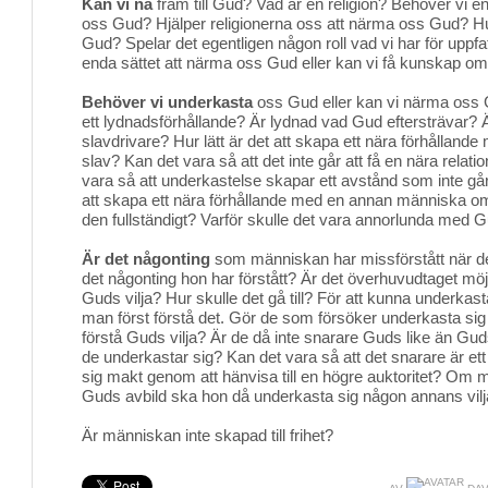
Kan vi nå
fram till Gud? Vad är en religion? Behöver vi en 
oss Gud? Hjälper religionerna oss att närma oss Gud? H
Gud? Spelar det egentligen någon roll vad vi har för uppf
enda sättet att närma oss Gud eller kan vi få kunskap o
Behöver vi underkasta
oss Gud eller kan vi närma oss Gu
ett lydnadsförhållande? Är lydnad vad Gud eftersträvar? 
slavdrivare? Hur lätt är det att skapa ett nära förhållande
slav? Kan det vara så att det inte går att få en nära relat
vara så att underkastelse skapar ett avstånd som inte gå
att skapa ett nära förhållande med en annan människa o
den fullständigt? Varför skulle det vara annorlunda med 
Är det någonting
som människan har missförstått när de
det någonting hon har förstått? Är det överhuvudtaget möjl
Guds vilja? Hur skulle det gå till? För att kunna underkas
man först förstå det. Gör de som försöker underkasta sig
förstå Guds vilja? Är de då inte snarare Guds like än Gu
de underkastar sig? Kan det vara så att det snarare är e
sig makt genom att hänvisa till en högre auktoritet? Om 
Guds avbild ska hon då underkasta sig någon annans vil
Är människan inte skapad till frihet?