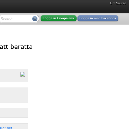
Om Sourze
Logga in / skapa anv.
Logga in med Facebook
ligt
,
vet
,