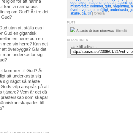
religion för att närma 
egentligen
,
någonting
,
gud
,
någonting
ur kan vi närma oss
missförstått
,
kommer
,
gud
,
någonting
,
h
överhuvudtaget
,
möjligt
,
underkasta
,
g
attning om Gud? Är tro det
skulle
,
gå
,
till
| 
föreslå
m Gud?
PLATS
d utan att ställa oss i 
Artikeln är inte placerad.
föreslå
Är Gud en gigantisk
 mellan en herre och en
DELA ARTIKELN
ion med sin herre? Kan det
Länk till artikeln:
r att överbygga? Går det
m man underkastar sig
Gud?
t kommer till Gud? Är 
igt att underkasta sig
ta sig något så måste
 Guds vilja anspråk på att
ds tjänare? Vem är det då
tt prästerskap som skapar
människan skapades till
ja?