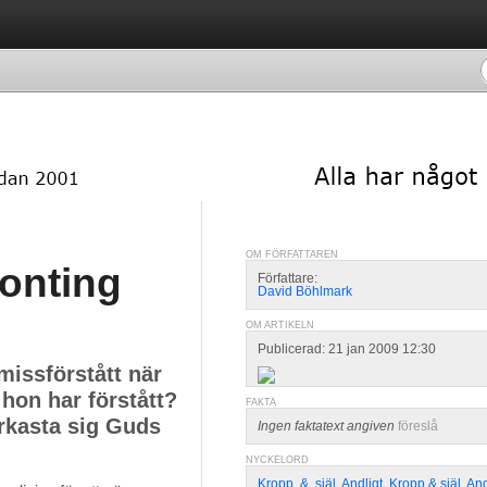
OM FÖRFATTAREN
gonting
Författare:
David Böhlmark
OM ARTIKELN
Publicerad: 21 jan 2009 12:30
issförstått när
hon har förstått?
FAKTA
erkasta sig Guds
Ingen faktatext angiven
föreslå
NYCKELORD
Kropp
,
&
,
själ
,
Andligt
,
Kropp & själ
,
And