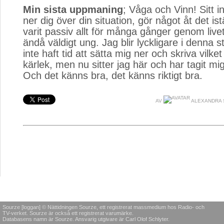
Min sista uppmaning
; Våga och Vinn! Sitt 
ner dig över din situation, gör något åt det ist
varit passiv allt för många gånger genom livet
ändå väldigt ung. Jag blir lyckligare i denna s
inte haft tid att sätta mig ner och skriva vilke
kärlek, men nu sitter jag här och har tagit mig t
Och det känns bra, det känns riktigt bra.
AV
ALEXANDRA 
Sourze [loggan] © Nättidningen Sourze, ett registrerat massmedium hos Radio- och
TV-verket. Sourze är också ett registrerat varumärke.
Databasens namn är Sourze. Ansvarig utgivare är Carl Olof Schlyter.