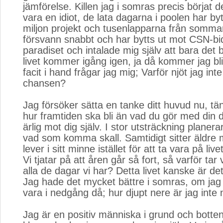
jämförelse. Killen jag i somras precis börjat d
vara en idiot, de lata dagarna i poolen har by
miljon projekt och tusenlapparna från somma
försvann snabbt och har bytts ut mot CSN-bid
paradiset och intalade mig själv att bara det b
livet kommer igång igen, ja då kommer jag bli
facit i hand frågar jag mig; Varför njöt jag int
chansen?
Jag försöker sätta en tanke ditt huvud nu, t
hur framtiden ska bli än vad du gör med din 
ärlig mot dig själv. I stor utsträckning plane
vad som komma skall. Samtidigt sitter äldre
lever i sitt minne istället för att ta vara på liv
Vi tjatar på att åren går så fort, så varför tar 
alla de dagar vi har? Detta livet kanske är det
Jag hade det mycket bättre i somras, om ja
vara i nedgång då; hur djupt nere är jag inte
Jag är en positiv människa i grund och botten 