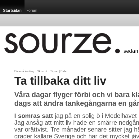
Startsidan
Forum
Föreslå ändring
| 
Skriv ut
| 
Tipsa
| 
Dela
Ta tillbaka ditt liv
Våra dagar flyger förbi och vi bara kl
dags att ändra tankegångarna en gång
I somras satt
jag på en solig ö i Medelhavet 
Jag ansåg att mitt liv hade en smärre nedgång
var orättvist. Tre månader senare sitter jag hä
grader kallare Sverige och har det mycket jävl