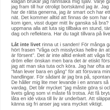
klagan brukar jag rannsaka mig själv. Varje
jag fram till hur otroligt bortskämd jag är. Jag 
har de rätta generna, jag är smart och har ett 
nät. Det kommer alltid att finnas de som har 
kom igen, visst duger mitt liv ganska så bra? 
uppmana alla att luta sig tillbaka en stund, tä
dag och reflektera. Har du tagit tillvara på liv
Låt inte livet
rinna ut i sanden! För många g
hört frasen "Våga och misslyckas hellre än at
är försent". Det är inte alltid enkelt att våga fö
dröm eller önskan men bara det är etiskt förs
jag att man ska tuta och köra. Jag har ofta a
"Man lever bara en gång" för att försvara mi
handlingar. För sådant är jag bra på, spontan
De håller mig lite mer levande i en annars så 
vardag. Det blir mycket "jag måste göra si o
livets gång som vi måste få trotsa. Att få bryt
låta en idé växa till liv är underbart. Att släp
känna sig fri anser jag vara mycket viktigt.