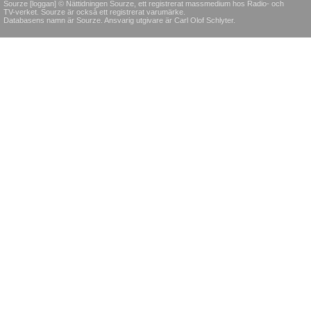
Sourze [loggan] © Nättidningen Sourze, ett registrerat massmedium hos Radio- och
TV-verket. Sourze är också ett registrerat varumärke.
Databasens namn är Sourze. Ansvarig utgivare är Carl Olof Schlyter.