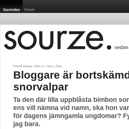
Startsidan
Forum
Föreslå ändring
| 
Skriv ut
| 
Tipsa
| 
Dela
Bloggare är bortskäm
snorvalpar
Ta den där lilla uppblåsta bimbon som
ens vill nämna vid namn, ska hon var
för dagens jämngamla ungdomar? Fy
jag bara.