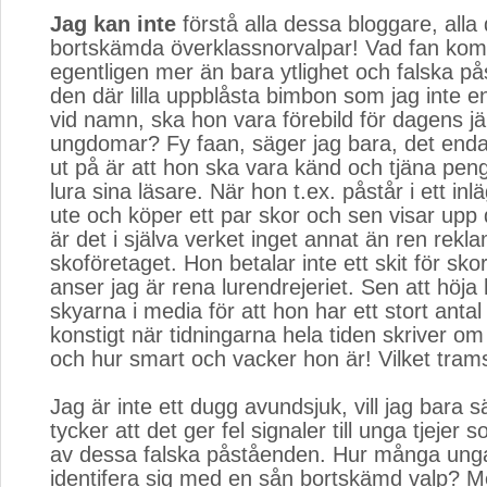
Jag kan inte
förstå alla dessa bloggare, alla 
bortskämda överklassnorvalpar! Vad fan k
egentligen mer än bara ytlighet och falska p
den där lilla uppblåsta bimbon som jag inte e
vid namn, ska hon vara förebild för dagens 
ungdomar? Fy faan, säger jag bara, det enda
ut på är att hon ska vara känd och tjäna pen
lura sina läsare. När hon t.ex. påstår i ett inl
ute och köper ett par skor och sen visar upp d
är det i själva verket inget annat än ren rekla
skoföretaget. Hon betalar inte ett skit för sko
anser jag är rena lurendrejeriet. Sen att höja 
skyarna i media för att hon har ett stort antal
konstigt när tidningarna hela tiden skriver o
och hur smart och vacker hon är! Vilket tram
Jag är inte ett dugg avundsjuk, vill jag bara s
tycker att det ger fel signaler till unga tjeje
av dessa falska påståenden. Hur många unga
identifera sig med en sån bortskämd valp? M